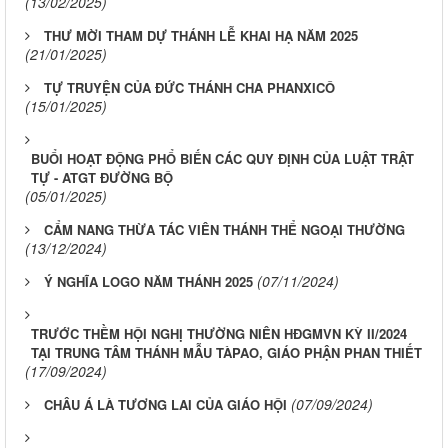
(13/02/2025)
THƯ MỜI THAM DỰ THÁNH LỄ KHAI HẠ NĂM 2025
(21/01/2025)
TỰ TRUYỆN CỦA ĐỨC THÁNH CHA PHANXICÔ
(15/01/2025)
BUỔI HOẠT ĐỘNG PHỔ BIẾN CÁC QUY ĐỊNH CỦA LUẬT TRẬT
TỰ - ATGT ĐƯỜNG BỘ
(05/01/2025)
CẨM NANG THỪA TÁC VIÊN THÁNH THỂ NGOẠI THƯỜNG
(13/12/2024)
(07/11/2024)
Ý NGHĨA LOGO NĂM THÁNH 2025
TRƯỚC THỀM HỘI NGHỊ THƯỜNG NIÊN HĐGMVN KỲ II/2024
TẠI TRUNG TÂM THÁNH MẪU TÀPAO, GIÁO PHẬN PHAN THIẾT
(17/09/2024)
(07/09/2024)
CHÂU Á LÀ TƯƠNG LAI CỦA GIÁO HỘI