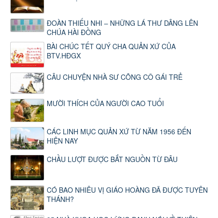
ĐOÀN THIẾU NHI – NHỮNG LÁ THƯ DÂNG LÊN
CHÚA HÀI ĐỒNG
BÀI CHÚC TẾT QUÝ CHA QUẢN XỨ CỦA
BTV.HĐGX
CÂU CHUYỆN NHÀ SƯ CÕNG CÔ GÁI TRẺ
MƯỜI THÍCH CỦA NGƯỜI CAO TUỔI
CÁC LINH MỤC QUẢN XỨ TỪ NĂM 1956 ĐẾN
HIỆN NAY
CHẦU LƯỢT ĐƯỢC BẮT NGUỒN TỪ ĐÂU
CÓ BAO NHIÊU VỊ GIÁO HOÀNG ĐÃ ĐƯỢC TUYÊN
THÁNH?