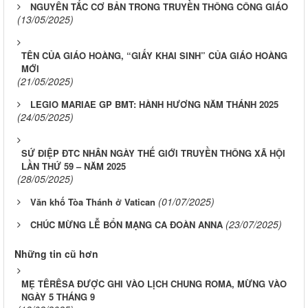
NGUYÊN TẮC CƠ BẢN TRONG TRUYỀN THÔNG CÔNG GIÁO
(13/05/2025)
TÊN CỦA GIÁO HOÀNG, “GIẤY KHAI SINH” CỦA GIÁO HOÀNG
MỚI
(21/05/2025)
LEGIO MARIAE GP BMT: HÀNH HƯƠNG NĂM THÁNH 2025
(24/05/2025)
SỨ ĐIỆP ĐTC NHÂN NGÀY THẾ GIỚI TRUYỀN THÔNG XÃ HỘI
LẦN THỨ 59 – NĂM 2025
(28/05/2025)
(01/07/2025)
Văn khố Tòa Thánh ở Vatican
(23/07/2025)
CHÚC MỪNG LỄ BỔN MẠNG CA ĐOÀN ANNA
Những tin cũ hơn
MẸ TÊRÊSA ĐƯỢC GHI VÀO LỊCH CHUNG ROMA, MỪNG VÀO
NGÀY 5 THÁNG 9