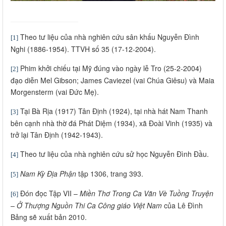
Theo tư liệu của nhà nghiên cứu sân khấu Nguyễn Đình
[1]
Nghi (1886-1954). TTVH số 35 (17-12-2004).
Phim khởi chiếu tại Mỹ đúng vào ngày lễ Tro (25-2-2004)
[2]
đạo diễn Mel Gibson; James Caviezel (vai Chúa Giêsu) và Maia
Morgensterm (vai Đức Mẹ).
Tại Bà Rịa (1917) Tân Định (1924), tại nhà hát Nam Thanh
[3]
bên cạnh nhà thờ đá Phát Diệm (1934), xã Đoài Vinh (1935) và
trở lại Tân Định (1942-1943).
Theo tư liệu của nhà nghiên cứu sử học Nguyễn Đình Đầu.
[4]
Nam Kỳ Địa Phận
tập 1306, trang 393.
[5]
Đón đọc Tập VII –
Miền Thơ Trong Ca Vãn Vè Tuồng Truyện
[6]
– Ở Thượng Nguồn Thi Ca Công giáo Việt Nam
của Lê Đình
Bảng sẽ xuất bản 2010.