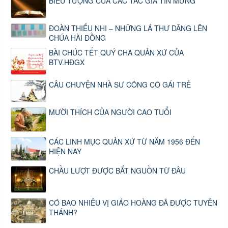
BIỂU TƯỢNG CỦA CÁC TÁC GIẢ TIN MỪNG
ĐOÀN THIẾU NHI – NHỮNG LÁ THƯ DÂNG LÊN
CHÚA HÀI ĐỒNG
BÀI CHÚC TẾT QUÝ CHA QUẢN XỨ CỦA
BTV.HĐGX
CÂU CHUYỆN NHÀ SƯ CÕNG CÔ GÁI TRẺ
MƯỜI THÍCH CỦA NGƯỜI CAO TUỔI
CÁC LINH MỤC QUẢN XỨ TỪ NĂM 1956 ĐẾN
HIỆN NAY
CHẦU LƯỢT ĐƯỢC BẮT NGUỒN TỪ ĐÂU
CÓ BAO NHIÊU VỊ GIÁO HOÀNG ĐÃ ĐƯỢC TUYÊN
THÁNH?