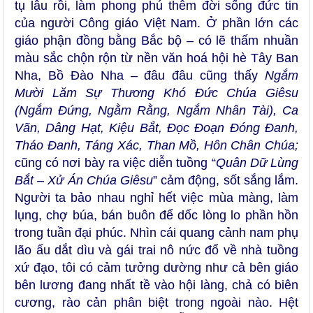
tụ lâu rồi, làm phong phú thêm đời sống đức tin
của người Công giáo Việt Nam. Ở phần lớn các
giáo phận đồng bằng Bắc bộ – có lẽ thấm nhuần
màu sắc chộn rộn từ nền văn hoá hội hè Tây Ban
Nha, Bồ Đào Nha – đâu đâu cũng thấy
Ngắm
Mười Lăm Sự Thương Khó Đức Chúa Giêsu
(Ngắm Đứng, Ngằm Rằng, Ngắm Nhân Tài), Ca
Vãn, Dâng Hạt, Kiệu Bắt,
Đọc Đoạn Đóng Đanh,
Tháo Đanh, Táng Xác, Than Mồ, Hôn Chân Chúa;
cũng có nơi bày ra việc diễn tuồng “
Quân Dữ Lùng
Bắt – Xử Án Chúa Giêsu
” cảm động, sốt sắng lắm.
Người ta bảo nhau nghỉ hết việc mùa màng, làm
lụng, chợ búa, bán buôn để dốc lòng lo phần hồn
trong tuần đại phúc. Nhìn cái quang cảnh nam phụ
lão ấu dắt dìu và gái trai nô nức đổ về nhà tuồng
xứ đạo, tôi có cảm tưởng dường như cả bên giáo
bên lương đang nhất tề vào hội làng, chả có biên
cương, rào cản phân biệt trong ngoài nào. Hệt