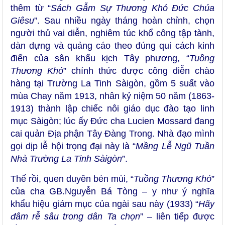
thêm từ “
Sách Gẫm Sự Thương Khó Đức Chúa
Giêsu
”. Sau nhiều ngày tháng hoàn chỉnh, chọn
người thủ vai diễn, nghiêm túc khổ công tập tành,
dàn dựng và quảng cáo theo đúng qui cách kinh
điển của sân khấu kịch Tây phương, “
Tuồng
Thương Khó
” chính thức được công diễn chào
hàng tại Trường La Tinh Sàigòn, gồm 5 suất vào
mùa Chay năm 1913, nhân kỷ niệm 50 năm (1863-
1913) thành lập chiếc nôi giáo dục đào tạo linh
mục Sàigòn; lúc ấy Đức cha Lucien Mossard đang
cai quản Địa phận Tây Đàng Trong. Nhà đạo mình
gọi dịp lễ hội trọng đại này là “
Mầng Lễ Ngũ Tuần
Nhà Trường La Tinh
Sàigòn
”.
Thế rồi, quen duyên bén mùi, “
Tuồng Thương Khó
”
của cha GB.Nguyễn Bá Tòng – y như ý nghĩa
khẩu hiệu giám mục của ngài sau này (1933) “
Hãy
đâm rễ sâu trong dân Ta chọn
” – liên tiếp được