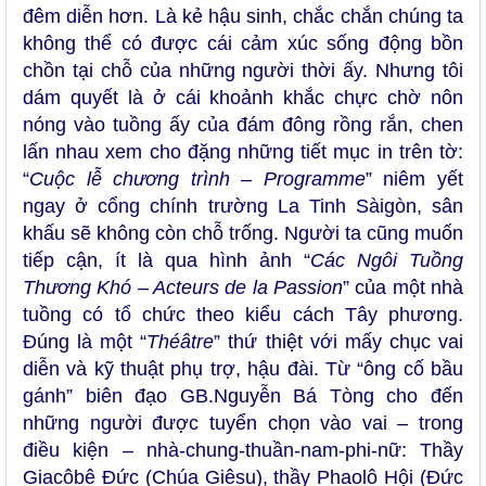
đêm diễn hơn. Là kẻ hậu sinh, chắc chắn chúng ta
không thể có được cái cảm xúc sống động bồn
chồn tại chỗ của những người thời ấy. Nhưng tôi
dám quyết là ở cái khoảnh khắc chực chờ nôn
nóng vào tuồng ấy của đám đông rồng rắn, chen
lấn nhau xem cho đặng những tiết mục in trên tờ:
“
Cuộc lễ chương trình – Programme
” niêm yết
ngay ở cổng chính trường La Tinh Sàigòn, sân
khấu sẽ không còn chỗ trống. Người ta cũng muốn
tiếp cận, ít là qua hình ảnh “
Các Ngôi Tuồng
Thương Khó – Acteurs de la Passion
” của một nhà
tuồng có tổ chức theo kiểu cách Tây phương.
Đúng là một “
Théâtre
” thứ thiệt với mấy chục vai
diễn và kỹ thuật phụ trợ, hậu đài. Từ “ông cố bầu
gánh” biên đạo GB.Nguyễn Bá Tòng cho đến
những người được tuyển chọn vào vai – trong
điều kiện – nhà-chung-thuần-nam-phi-nữ: Thầy
Giacôbê Đức (Chúa Giêsu), thầy Phaolô Hội (Đức