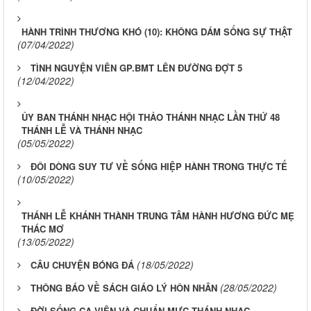
HÀNH TRÌNH THƯƠNG KHÓ (10): KHÔNG DÁM SỐNG SỰ THẬT
(07/04/2022)
TÌNH NGUYỆN VIÊN GP.BMT LÊN ĐƯỜNG ĐỢT 5
(12/04/2022)
ỦY BAN THÁNH NHẠC HỘI THẢO THÁNH NHẠC LẦN THỨ 48
THÁNH LỄ VÀ THÁNH NHẠC
(05/05/2022)
ĐÔI DÒNG SUY TƯ VỀ SỐNG HIỆP HÀNH TRONG THỰC TẾ
(10/05/2022)
THÁNH LỄ KHÁNH THÀNH TRUNG TÂM HÀNH HƯƠNG ĐỨC MẸ
THÁC MƠ
(13/05/2022)
(18/05/2022)
CÂU CHUYỆN BÓNG ĐÁ
(28/05/2022)
THÔNG BÁO VỀ SÁCH GIÁO LÝ HÔN NHÂN
ĐỜI SỐNG CA VIÊN VÀ CHUẨN MỰC THÁNH NHẠC