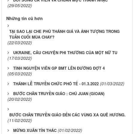
(29/05/2022)
Những tin cũ hơn
TẠI SAO LẠI CHE PHỦ THÁNH GIÁ VÀ ẢNH TƯỢNG TRONG
TUẦN CUỐI MÙA CHAY?
(22/03/2022)
UKRAINE, CÂU CHUYỆN PHI THƯỜNG CỦA MỘT NỮ TU
(17/03/2022)
TÌNH NGUYỆN VIÊN GP BMT LÊN ĐƯỜNG ĐỢT 4
(05/03/2022)
(01/03/2022)
THÁNH LỄ TRUYỀN CHỨC PHÓ TẾ - 01.3.2022
BƯỚC CHÂN TRUYỀN GIÁO : CHÚ JUAN (GIOAN)
(20/02/2022)
BƯỚC CHÂN TRUYỀN GIÁO ĐẾN CÁC VÙNG XA QUÊ HƯƠNG.
(11/02/2022)
(01/02/2022)
MỪNG XUÂN TÍN THÁC