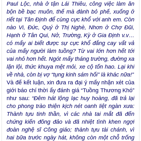
Paul Lộc, nhà ở tận Lái Thiêu, công việc làm ăn
bộn bề bạc muôn, thế mà đành bỏ phế, xuống ở
riết tại Tân Định để cùng cực khổ với anh em. Còn
nào Vi, Đức, Quý ở Thị Nghè, Nhơn ở Chợ Đũi,
Hạnh ở Tân Qui, Nở, Trường, Kỳ ở Gia Định v.v…
có mấy ai biết được sự cực khổ đắng cay vất vả
của mấy người làm tuồng? Từ vai lớn hơn hết tới
vai nhỏ hơn hết. Ngót mấy tháng trường, đường xa
lặn lội, thức khuya mệt mỏi, xe cộ tốn hao. Lại khi
về nhà, còn bị vợ “tụng kinh sám hối” là khác nữa!”
Và để kết luận, xin đưa ra đại ý mấy nhận xét của
giới báo chí thời ấy đánh giá “Tuồng Thương Khó”
như sau:
“Đêm hát lộng lạc huy hoàng, đã trả lại
cho phong trào thiện kịch nét oanh liệt ngàn xưa:
Thành tựu tinh thần, vì các nhà tai mắt đã đến
chứng kiến đông đảo và đã nhiệt tình khen ngợi
đoàn nghệ sĩ Công giáo; thành tựu tài chánh, vì
hai bữa trước ngày hát, không còn một chỗ trống