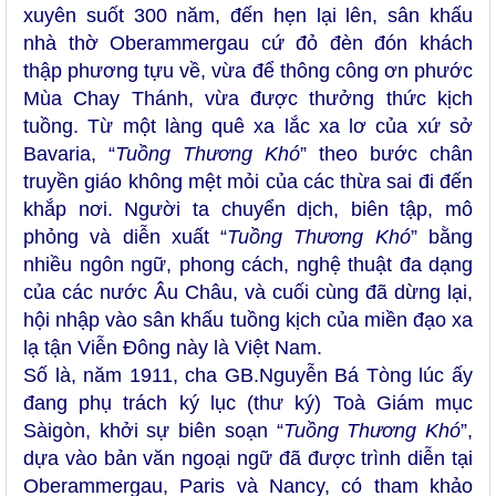
xuyên suốt 300 năm, đến hẹn lại lên, sân khấu
nhà thờ Oberammergau cứ đỏ đèn đón khách
thập phương tựu về, vừa để thông công ơn phước
Mùa Chay Thánh, vừa được thưởng thức kịch
tuồng. Từ một làng quê xa lắc xa lơ của xứ sở
Bavaria, “
Tuồng Thương Khó
” theo bước chân
truyền giáo không mệt mỏi của các thừa sai đi đến
khắp nơi. Người ta chuyển dịch, biên tập, mô
phỏng và diễn xuất “
Tuồng Thương Khó
” bằng
nhiều ngôn ngữ, phong cách, nghệ thuật đa dạng
của các nước Âu Châu, và cuối cùng đã dừng lại,
hội nhập vào sân khấu tuồng kịch của miền đạo xa
lạ tận Viễn Đông này là Việt Nam.
Số là, năm 1911, cha GB.Nguyễn Bá Tòng lúc ấy
đang phụ trách ký lục (thư ký) Toà Giám mục
Sàigòn, khởi sự biên soạn “
Tuồng Thương Khó
”,
dựa vào bản văn ngoại ngữ đã được trình diễn tại
Oberammergau, Paris và Nancy, có tham khảo