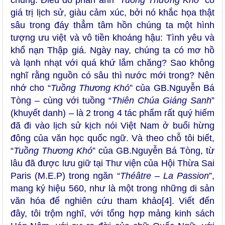
chúng. Điều đó phản ánh “
Tuồng Thương Khó
” có
giá trị lịch sử, giàu cảm xúc, bởi nó khắc họa thật
sâu trong đáy thẳm tâm hồn chúng ta một hình
tượng ưu việt và vô tiền khoáng hậu: Tình yêu và
khổ nạn Thập giá. Ngày nay, chúng ta có mơ hồ
và lạnh nhạt với quá khứ lắm chăng? Sao không
nghĩ rằng nguồn có sâu thì nước mới trong? Nên
nhớ cho “
Tuồng Thương Khó
” của GB.Nguyễn Bá
Tòng – cùng với tuồng “
Thiên Chúa Giáng Sanh
”
(khuyết danh) – là 2 trong 4 tác phẩm rất quý hiếm
đã đi vào lịch sử kịch nói Việt Nam ở buổi hừng
đông của văn học quốc ngữ. Và theo chỗ tôi biết,
“
Tuồng Thương Khó
” của GB.Nguyễn Bá Tòng, từ
lâu đã được lưu giữ tại Thư viện của Hội Thừa Sai
Paris (M.E.P) trong ngăn “
Théâtre – La Passion
”,
mang ký hiệu 560, như là một trong những di sản
văn hóa để nghiên cứu tham khảo
[4]
. Viết đến
đây, tôi trộm nghĩ, với tổng hợp mảng kinh sách