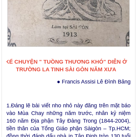
KỂ CHUYỆN " TUỒNG THƯƠNG KHÓ" DIỄN Ở
TRƯỜNG LA TINH SÀI GÒN NĂM XƯA
● Francis Assisi Lê Đình Bảng
1.Đá
n
g lẽ bài viết nho nhỏ này đăng trên mặt báo
vào Mùa Chay n
hững năm trước,
nhân kỷ niệm
160 năm Địa phận Tây Đàng Trong (1844-2004),
tiền thân của Tổng Giáo phận Sàigòn – Tp.HCM;
đồng thời đánh dấu nhà in Tân Định tròn 130 tuổi