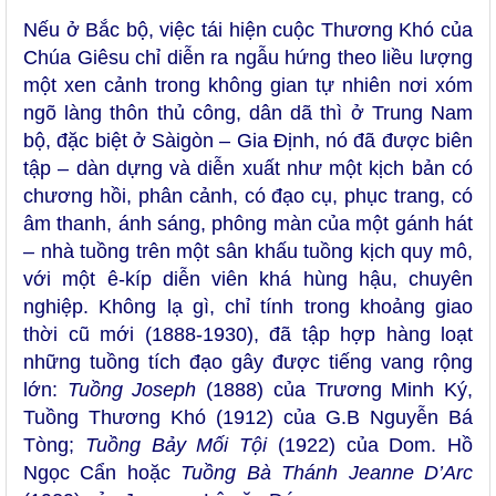
Nếu ở Bắc bộ, việc tái hiện cuộc Thương Khó của
Chúa Giêsu chỉ diễn ra ngẫu hứng theo liều lượng
một xen cảnh trong không gian tự nhiên nơi xóm
ngõ làng thôn thủ công, dân dã thì ở Trung Nam
bộ, đặc biệt ở Sàigòn – Gia Định, nó đã được biên
tập – dàn dựng và diễn xuất như một kịch bản có
chương hồi, phân cảnh, có đạo cụ, phục trang, có
âm thanh, ánh sáng, phông màn của một gánh hát
– nhà tuồng trên một sân khấu tuồng kịch quy mô,
với một ê-kíp diễn viên khá hùng hậu, chuyên
nghiệp. Không lạ gì, chỉ tính trong khoảng giao
thời cũ mới (1888-1930), đã tập hợp hàng loạt
những tuồng tích đạo gây được tiếng vang rộng
lớn:
Tuồng Joseph
(1888) của Trương Minh Ký,
Tuồng Thương Khó (1912) của G.B Nguyễn Bá
Tòng;
Tuồng Bảy Mối Tội
(1922) của Dom. Hồ
Ngọc Cẩn hoặc
Tuồng Bà Thánh Jeanne D’Arc