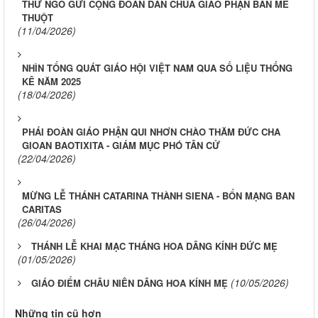
THƯ NGỎ GỬI CỘNG ĐOÀN DÂN CHÚA GIÁO PHẬN BAN MÊ
THUỘT
(11/04/2026)
NHÌN TỔNG QUÁT GIÁO HỘI VIỆT NAM QUA SỐ LIỆU THỐNG
KÊ NĂM 2025
(18/04/2026)
PHÁI ĐOÀN GIÁO PHẬN QUI NHƠN CHÀO THĂM ĐỨC CHA
GIOAN BAOTIXITA - GIÁM MỤC PHÓ TÂN CỬ
(22/04/2026)
MỪNG LỄ THÁNH CATARINA THÀNH SIENA - BỔN MẠNG BAN
CARITAS
(26/04/2026)
THÁNH LỄ KHAI MẠC THÁNG HOA DÂNG KÍNH ĐỨC MẸ
(01/05/2026)
(10/05/2026)
GIÁO ĐIỂM CHÂU NIÊN DÂNG HOA KÍNH MẸ
Những tin cũ hơn