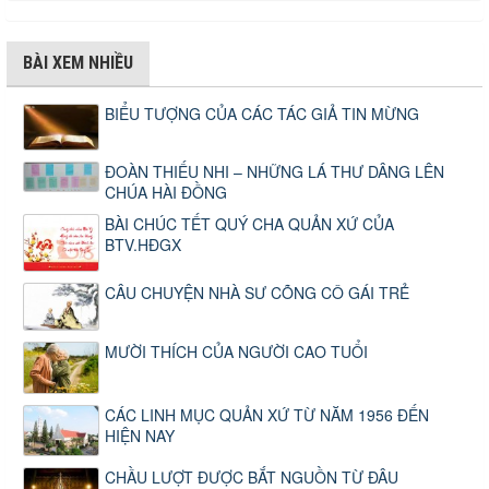
BÀI XEM NHIỀU
BIỂU TƯỢNG CỦA CÁC TÁC GIẢ TIN MỪNG
ĐOÀN THIẾU NHI – NHỮNG LÁ THƯ DÂNG LÊN
CHÚA HÀI ĐỒNG
BÀI CHÚC TẾT QUÝ CHA QUẢN XỨ CỦA
BTV.HĐGX
CÂU CHUYỆN NHÀ SƯ CÕNG CÔ GÁI TRẺ
MƯỜI THÍCH CỦA NGƯỜI CAO TUỔI
CÁC LINH MỤC QUẢN XỨ TỪ NĂM 1956 ĐẾN
HIỆN NAY
CHẦU LƯỢT ĐƯỢC BẮT NGUỒN TỪ ĐÂU