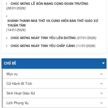
CHÚC MỪNG LỄ BỔN MẠNG CỘNG ĐOÀN TRƯỞNG
(28/01/2026)
KHÁNH THÀNH NHÀ THỜ VÀ CUNG HIẾN BÀN THỜ GIÁO XỨ
THUẬN TÂM
(14/01/2026)
(07/01/2026)
CHÚC MỪNG NGÀY TÌNH YÊU LÊN ĐƯỜNG
(11/01/2026)
CHÚC MỪNG NGÀY TÌNH YÊU CHẮP CÁNH
CHỦ ĐỀ
Mục vụ
Cử Hành Bí Tích
Sinh Hoạt Giáo Xứ
Lịch Phụng Vụ