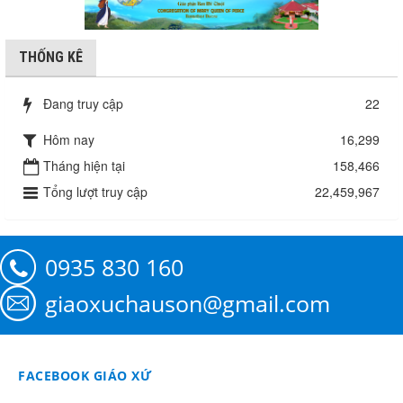
THỐNG KÊ
Đang truy cập
22
Hôm nay
16,299
Tháng hiện tại
158,466
Tổng lượt truy cập
22,459,967
0935 830 160
giaoxuchauson@gmail.com
FACEBOOK GIÁO XỨ