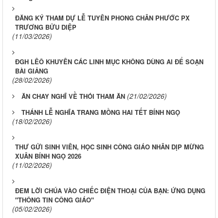
ĐĂNG KÝ THAM DỰ LỄ TUYÊN PHONG CHÂN PHƯỚC PX
TRƯƠNG BỬU DIỆP
(11/03/2026)
ĐGH LÊÔ KHUYÊN CÁC LINH MỤC KHÔNG DÙNG AI ĐỂ SOẠN
BÀI GIẢNG
(28/02/2026)
(21/02/2026)
ĂN CHAY NGHĨ VỀ THÓI THAM ĂN
THÁNH LỄ NGHĨA TRANG MỒNG HAI TẾT BÍNH NGỌ
(18/02/2026)
THƯ GỬI SINH VIÊN, HỌC SINH CÔNG GIÁO NHÂN DỊP MỪNG
XUÂN BÍNH NGỌ 2026
(11/02/2026)
ĐEM LỜI CHÚA VÀO CHIẾC ĐIỆN THOẠI CỦA BẠN: ỨNG DỤNG
"THÔNG TIN CÔNG GIÁO"
(05/02/2026)