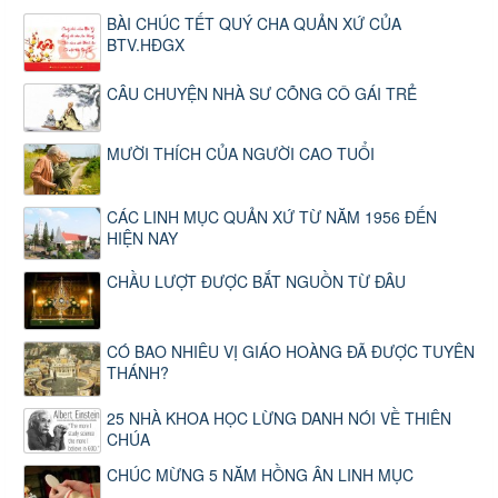
BÀI CHÚC TẾT QUÝ CHA QUẢN XỨ CỦA
BTV.HĐGX
CÂU CHUYỆN NHÀ SƯ CÕNG CÔ GÁI TRẺ
MƯỜI THÍCH CỦA NGƯỜI CAO TUỔI
CÁC LINH MỤC QUẢN XỨ TỪ NĂM 1956 ĐẾN
HIỆN NAY
CHẦU LƯỢT ĐƯỢC BẮT NGUỒN TỪ ĐÂU
CÓ BAO NHIÊU VỊ GIÁO HOÀNG ĐÃ ĐƯỢC TUYÊN
THÁNH?
25 NHÀ KHOA HỌC LỪNG DANH NÓI VỀ THIÊN
CHÚA
CHÚC MỪNG 5 NĂM HỒNG ÂN LINH MỤC