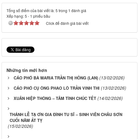
Tổng số điểm của bài viết là: 5 trong 1 đánh giá
Xếp hạng:
5
-
1
phiếu bầu
Click để đánh giá bài viết
Những tin mới hơn
(13/02/2026)
CÁO PHÓ BÀ MARIA TRẦN THỊ HỒNG (LAN)
(13/02/2026)
CÁO PHÓ CỤ ÔNG PHAO LÔ TRẦN VINH THI
(14/02/2026)
XUÂN HIỆP THÔNG – TÂM TÌNH CHÚC TẾT
THÁNH LỄ TẠ ƠN GIA ĐÌNH TU SĨ – SINH VIÊN CHÂU SƠN
CUỐI NĂM ẤT TỴ
(15/02/2026)