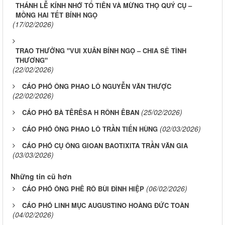
THÁNH LỄ KÍNH NHỚ TỔ TIÊN VÀ MỪNG THỌ QUÝ CỤ –
MỒNG HAI TẾT BÍNH NGỌ
(17/02/2026)
TRAO THƯỞNG "VUI XUÂN BÍNH NGỌ – CHIA SẺ TÌNH
THƯƠNG"
(22/02/2026)
CÁO PHÓ ÔNG PHAO LÔ NGUYỄN VĂN THƯỢC
(22/02/2026)
(25/02/2026)
CÁO PHÓ BÀ TÊRÊSA H RÔNH ÊBAN
(02/03/2026)
CÁO PHÓ ÔNG PHAO LÔ TRẦN TIẾN HÙNG
CÁO PHÓ CỤ ÔNG GIOAN BAOTIXITA TRẦN VĂN GIA
(03/03/2026)
Những tin cũ hơn
(06/02/2026)
CÁO PHÓ ÔNG PHÊ RÔ BÙI ĐÌNH HIỆP
CÁO PHÓ LINH MỤC AUGUSTINO HOÀNG ĐỨC TOÀN
(04/02/2026)