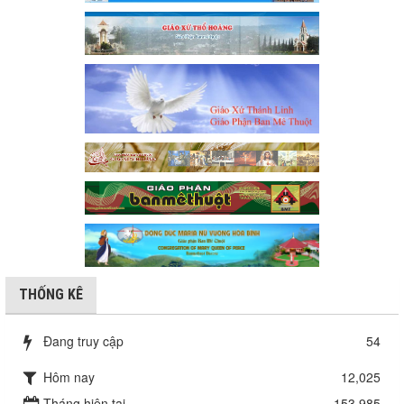
THỐNG KÊ
Đang truy cập
54
Hôm nay
12,025
Tháng hiện tại
153,985