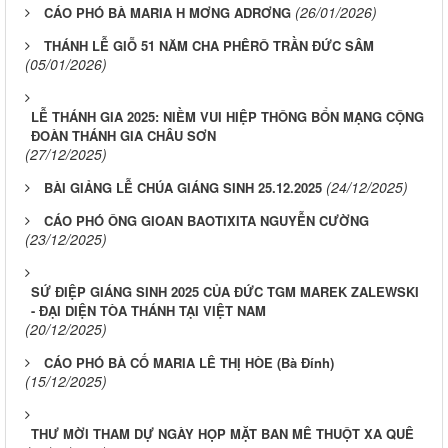
(26/01/2026)
CÁO PHÓ BÀ MARIA H MƠNG ADRƠNG
THÁNH LỄ GIỖ 51 NĂM CHA PHÊRÔ TRẦN ĐỨC SÂM
(05/01/2026)
LỄ THÁNH GIA 2025: NIỀM VUI HIỆP THÔNG BỔN MẠNG CỘNG
ĐOÀN THÁNH GIA CHÂU SƠN
(27/12/2025)
(24/12/2025)
BÀI GIẢNG LỄ CHÚA GIÁNG SINH 25.12.2025
CÁO PHÓ ÔNG GIOAN BAOTIXITA NGUYỄN CƯỜNG
(23/12/2025)
SỨ ĐIỆP GIÁNG SINH 2025 CỦA ĐỨC TGM MAREK ZALEWSKI
- ĐẠI DIỆN TÒA THÁNH TẠI VIỆT NAM
(20/12/2025)
CÁO PHÓ BÀ CỐ MARIA LÊ THỊ HÒE (Bà Đính)
(15/12/2025)
THƯ MỜI THAM DỰ NGÀY HỌP MẶT BAN MÊ THUỘT XA QUÊ