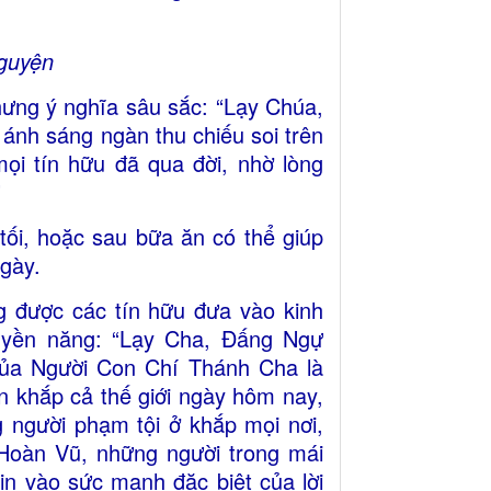
guyện
nhưng ý nghĩa sâu sắc: “Lạy Chúa,
 ánh sáng ngàn thu chiếu soi trên
mọi tín hữu đã qua đời, nhờ lòng
”
 tối, hoặc sau bữa ăn có thể giúp
ngày.
 được các tín hữu đưa vào kinh
uyền năng: “Lạy Cha, Đấng Ngự
ủa Người Con Chí Thánh Cha là
n khắp cả thế giới ngày hôm nay,
 người phạm tội ở khắp mọi nơi,
Hoàn Vũ, những người trong mái
in vào sức mạnh đặc biệt của lời