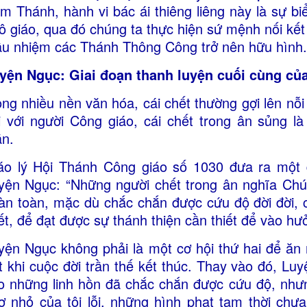
m Thánh, hành vi bác ái thiêng liêng này là sự 
tô giáo, qua đó chúng ta thực hiện sứ mệnh nối kết
u nhiệm các Thánh Thông Công trở nên hữu hình.
yện Ngục: Giai đoạn thanh luyện cuối cùng c
ong nhiều nền văn hóa, cái chết thường gợi lên nỗ
i với người Công giáo, cái chết trong ân sủng 
n.
áo lý Hội Thánh Công giáo số 1030 đưa ra một đ
yện Ngục: “Những người chết trong ân nghĩa Chú
àn toàn, mặc dù chắc chắn được cứu độ đời đời, c
ết, để đạt được sự thánh thiện cần thiết để vào h
yện Ngục không phải là một cơ hội thứ hai để ăn
t khi cuộc đời trần thế kết thúc. Thay vào đó, Luy
o những linh hồn đã chắc chắn được cứu độ, như
ơ nhỏ của tội lỗi, những hình phạt tạm thời ch