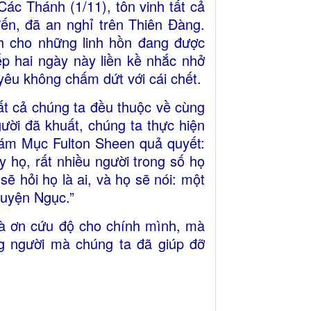
ác Thánh (1/11), tôn vinh tất cả
đến, đã an nghỉ trên Thiên Đàng.
h cho những linh hồn đang được
ếp hai ngày này liền kề nhắc nhở
 yêu không chấm dứt với cái chết.
ất cả chúng ta đều thuộc về cùng
ười đã khuất, chúng ta thực hiện
ám Mục Fulton Sheen quả quyết:
 họ, rất nhiều người trong số họ
ẽ hỏi họ là ai, và họ sẽ nói: một
Luyện Ngục.”
 là ơn cứu độ cho chính mình, mà
g người mà chúng ta đã giúp đỡ