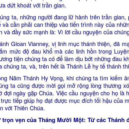
ưa dứt khoát với trần gian.
úng ta, những người đang lữ hành trên trần gian, p
ể và cần phải can thiệp vào tiến trình này của nhữn
n và đầy sức mạnh là: Vì lời cầu nguyện của chúng
ánh Gioan Vianney, vị linh mục thánh thiện, đã mạ
ắm mức độ đau khổ mà các linh hồn trong Luyện
ương tiện chúng ta có để làm dịu bớt những đau khổ
a chúng ta, và, trên hết là Thánh Lễ hy tế thánh thi
ong Năm Thánh Hy Vọng, khi chúng ta tìm kiếm ân
úng ta cũng được mời gọi mở rộng lòng thương x
ờ đợi ngày gặp Chúa. Việc cầu nguyện cho họ là h
 trực tiếp giúp họ đạt được mục đích tối hậu của m
ễn với Thiên Chúa.
 trọn vẹn của Tháng Mười Một: Từ các Thánh 