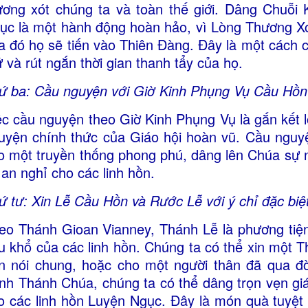
ương xót chúng ta và toàn thế giới. Dâng Chuỗi 
ục là một hành động hoàn hảo, vì Lòng Thương Xó
a đó họ sẽ tiến vào Thiên Đàng. Đây là một cách c
ứ và rút ngắn thời gian thanh tẩy của họ.
ứ ba: Cầu nguyện với Giờ Kinh Phụng Vụ Cầu Hồn
ệc cầu nguyện theo Giờ Kinh Phụng Vụ là gắn kết l
uyện chính thức của Giáo hội hoàn vũ. Cầu nguy
o một truyền thống phong phú, dâng lên Chúa sự ng
 an nghỉ cho các linh hồn.
ứ tư: Xin Lễ Cầu Hồn và Rước Lễ với ý chỉ đặc biệ
eo Thánh Gioan Vianney, Thánh Lễ là phương tiện
u khổ của các linh hồn. Chúng ta có thể xin một 
n nói chung, hoặc cho một người thân đã qua đờ
nh Thánh Chúa, chúng ta có thể dâng trọn vẹn giá
o các linh hồn Luyện Ngục. Đây là món quà tuyệt 