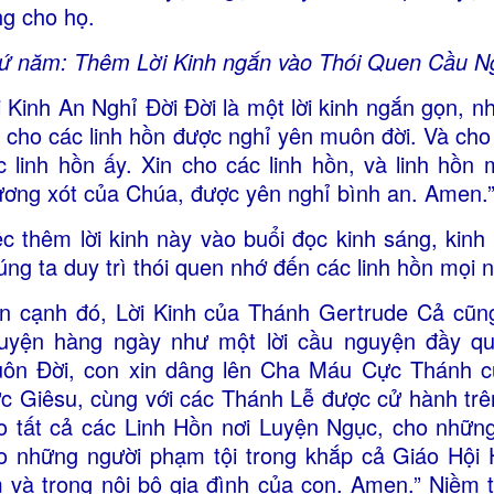
ng cho họ.
ứ năm: Thêm Lời Kinh ngắn vào Thói Quen Cầu N
i Kinh An Nghỉ Đời Đời là một lời kinh ngắn gọn, 
n cho các linh hồn được nghỉ yên muôn đời. Và cho
c linh hồn ấy. Xin cho các linh hồn, và linh hồn 
ương xót của Chúa, được yên nghỉ bình an. Amen.
ệc thêm lời kinh này vào buổi đọc kinh sáng, kinh
úng ta duy trì thói quen nhớ đến các linh hồn mọi 
n cạnh đó, Lời Kinh của Thánh Gertrude Cả cũng
uyện hàng ngày như một lời cầu nguyện đầy q
ôn Đời, con xin dâng lên Cha Máu Cực Thánh c
c Giêsu, cùng với các Thánh Lễ được cử hành trê
o tất cả các Linh Hồn nơi Luyện Ngục, cho những
o những người phạm tội trong khắp cả Giáo Hội 
 và trong nội bộ gia đình của con. Amen.” Niềm t