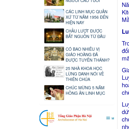
NGƯỜI CAO TUỔI
Nă
Ki
CÁC LINH MỤC QUẢN
XỨ TỪ NĂM 1956 ĐẾN
Mầ
HIỆN NAY
Lu
CHẦU LƯỢT ĐƯỢC
BẮT NGUỒN TỪ ĐÂU
Tr
CÓ BAO NHIÊU VỊ
đố
GIÁO HOÀNG ĐÃ
mã
ĐƯỢC TUYÊN THÁNH?
25 NHÀ KHOA HỌC
Gi
LỪNG DANH NÓI VỀ
Lu
THIÊN CHÚA
ho
CHÚC MỪNG 5 NĂM
ch
HỒNG ÂN LINH MỤC
Lu
dứ
ch
nh