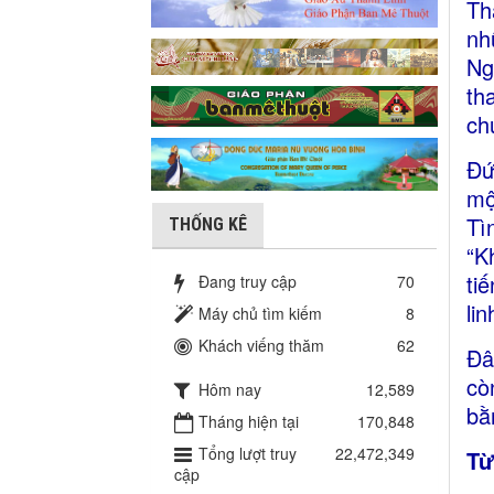
Th
nh
Ng
th
ch
Đứ
mộ
Tì
THỐNG KÊ
“K
ti
Đang truy cập
70
li
Máy chủ tìm kiếm
8
Khách viếng thăm
62
Đâ
cò
Hôm nay
12,589
bằ
Tháng hiện tại
170,848
Tổng lượt truy
22,472,349
Từ
cập