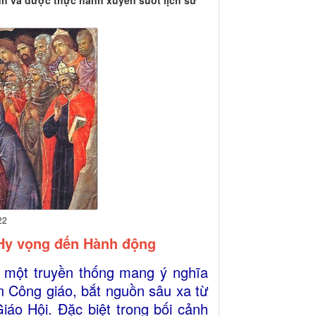
nh và được thực hành xuyên suốt lịch sử
22
 Hy vọng đến Hành động
à một truyền thống mang ý nghĩa
n Công giáo, bắt nguồn sâu xa từ
iáo Hội. Đặc biệt trong bối cảnh