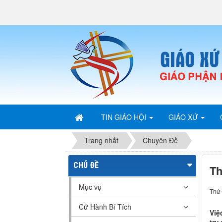
TIN GIÁO HỘI
GIÁO XỨ
Trang nhất
Chuyên Đề
CHỦ ĐỀ
Th
Mục vụ
Thứ 
Cử Hành Bí Tích
Việ