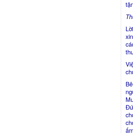
tặ
Th
Lờ
xi
cá
th
Vi
ch
Bê
ng
Mu
Đứ
ch
ch
ấm