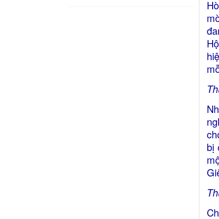
Hò
mờ
đa
Hộ
hi
mỗ
Th
Nh
ng
ch
bị
mộ
Gi
Th
Ch