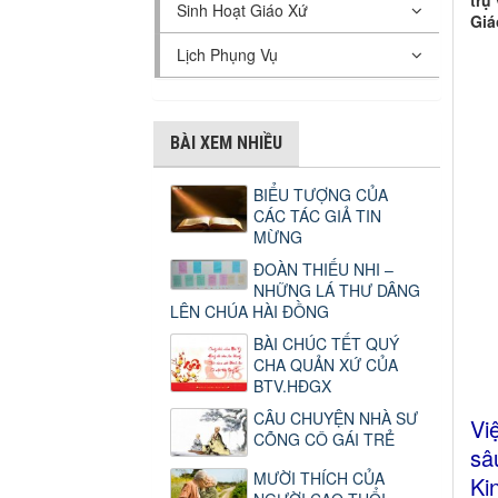
trụ
Sinh Hoạt Giáo Xứ
Giá
Lịch Phụng Vụ
BÀI XEM NHIỀU
BIỂU TƯỢNG CỦA
CÁC TÁC GIẢ TIN
MỪNG
ĐOÀN THIẾU NHI –
NHỮNG LÁ THƯ DÂNG
LÊN CHÚA HÀI ĐỒNG
BÀI CHÚC TẾT QUÝ
CHA QUẢN XỨ CỦA
BTV.HĐGX
CÂU CHUYỆN NHÀ SƯ
Vi
CÕNG CÔ GÁI TRẺ
sâ
MƯỜI THÍCH CỦA
Ki