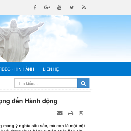
VIDEO - HÌNH ẢNH
LIÊN HỆ
vọng đến Hành động
g mang ý nghĩa sâu sắc, mà còn là một cột