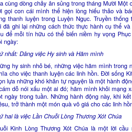
a cùng dòng chảy ân sủng trong tháng Mười Một
i gọi con cái mình thể hiện lòng hiếu thảo và bác
ng thanh luyện trong Luyện Ngục. Truyền thống 
i đã ghi lại những cách thức thực hành cụ thể và
ệu để mỗi tín hữu có thể biến niềm hy vọng Phục
i ngày:
ứ nhất: Dâng việc Hy sinh và Hãm mình
ững hy sinh nhỏ bé, những việc hãm mình trong n
hĩa cho việc thanh luyện các linh hồn. Đời sống Kitô
ọn lựa những khó khăn tự nguyện là một hành động 
 cám dỗ nói xấu một ai đó; hãm mình khỏi mạng xã
t ngày trong tuần. Những hành động này, khi kết
êsu, trở thành một món quà vô giá cho các linh hồ
ứ hai là việc Lần Chuỗi Lòng Thương Xót Chúa
uỗi Kinh Lòng Thương Xót Chúa là một lời cầ