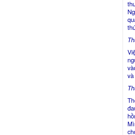
th
Ng
qu
th
Th
Vi
ng
và
và
Th
Th
đa
hồ
Mì
ch