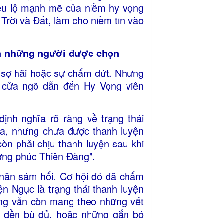
biểu lộ mạnh mẽ của niềm hy vọng
 Trời và Đất, làm cho niềm tin vào
ủa những người được chọn
i sợ hãi hoặc sự chấm dứt. Nhưng
là cửa ngõ dẫn đến Hy Vọng viên
ịnh nghĩa rõ ràng về trạng thái
a, nhưng chưa được thanh luyện
òn phải chịu thanh luyện sau khi
ưởng phúc Thiên Đàng”.
 năn sám hối. Cơ hội đó đã chấm
ện Ngục là trạng thái thanh luyện
ng vẫn còn mang theo những vết
ưa đền bù đủ, hoặc những gắn bó