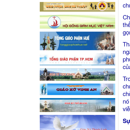
ch
Ch
th
gọ
Th
ng
ph
củ
Tr
ch
ch
nó
vi
Sự