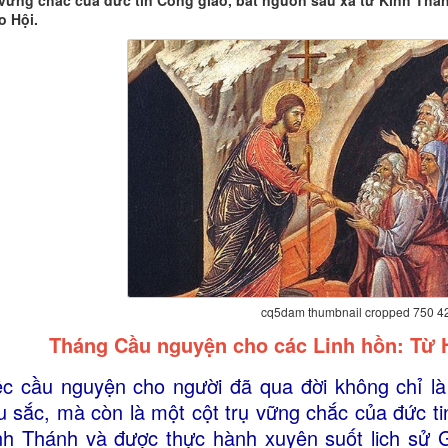
 vững chắc của đức tin Công giáo, bắt nguồn sâu xa từ Kinh Thá
o Hội.
cq5dam thumbnail cropped 750 4
Tháng Cầu nguyện cho các Linh hồn: Từ
ệc cầu nguyện cho người đã qua đời không chỉ l
u sắc, mà còn là một cột trụ vững chắc của đức ti
nh Thánh và được thực hành xuyên suốt lịch sử G