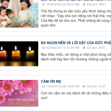
13/05/2020 05:25:00 AM
Đã xem: 3601
Thế hệ chúng ta vẫn luôn yêu thích dòng nhạ
nốt nhạc: “Dạy cho con tiếng nói thật thà,
Của Mẹ để lại cho con. Phải chăng đó cũng 
quan tâm.
BA NGỌN NẾN VÀ LỜI DẬY CỦA ĐỨC PH
02/09/2019 11:31:00 PM
Đã xem: 8031
Bạn thân mến, xin đừng vì một phút nông nổ
đánh mất hay làm tổn thương những người t
CẢM ƠN MẸ
10/05/2019 08:14:00 PM
Đã xem: 5127
Con xin cảm ơn mẹ dành tất cả những điều 
con!