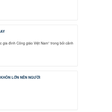
NAY
ác gia đình Công giáo Việt Nam” trong bối cảnh
N KHÔN LỚN NÊN NGƯỜI