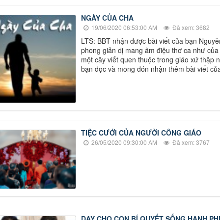
NGÀY CỦA CHA
19/06/2020 06:53:00 AM
Đã xem: 3682
LTS: BBT nhận được bài viết của bạn Nguyễn 
phong giản dị mang âm điệu thơ ca như của
một cây viết quen thuộc trong giáo xứ thập ni
bạn đọc và mong đón nhận thêm bài viết củ
TIỆC CƯỚI CỦA NGƯỜI CÔNG GIÁO
26/05/2020 09:30:00 AM
Đã xem: 3767
DẠY CHO CON BÍ QUYẾT SỐNG HẠNH PH