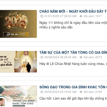
CHÀO NĂM MỚI – NGÀY KHỞI ĐẦU ĐẦY Ý
01/01/2025 07:38:00 AM
Đã xem: 1917
Ngày 1/1 không chỉ là ngày đầu tiên của mộ
nhiều ý nghĩa sâu sắc
TÂM SỰ CỦA MỘT TÂN TÒNG CÓ GIA ĐÌ
06/08/2024 08:39:00 AM
Đã xem: 2073
Hãy đi Lễ Chúa Nhật hàng tuần cùng nhau, 
SỐNG ĐẠO TRONG GIA ĐÌNH KHÁC TÔN 
29/05/2024 03:19:00 AM
Đã xem: 2190
Câu hỏi: Làm sao để giữ đạo khi lấy chồng 