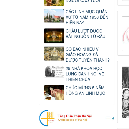
NGƯỜI CAO TUỔI
CÁC LINH MỤC QUẢN
XỨ TỪ NĂM 1956 ĐẾN
HIỆN NAY
CHẦU LƯỢT ĐƯỢC
BẮT NGUỒN TỪ ĐÂU
CÓ BAO NHIÊU VỊ
GIÁO HOÀNG ĐÃ
ĐƯỢC TUYÊN THÁNH?
25 NHÀ KHOA HỌC
LỪNG DANH NÓI VỀ
THIÊN CHÚA
CHÚC MỪNG 5 NĂM
HỒNG ÂN LINH MỤC