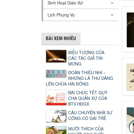
Sinh Hoạt Giáo Xứ
Lịch Phụng Vụ
BÀI XEM NHIỀU
BIỂU TƯỢNG CỦA
CÁC TÁC GIẢ TIN
MỪNG
ĐOÀN THIẾU NHI –
NHỮNG LÁ THƯ DÂNG
LÊN CHÚA HÀI ĐỒNG
BÀI CHÚC TẾT QUÝ
CHA QUẢN XỨ CỦA
BTV.HĐGX
CÂU CHUYỆN NHÀ SƯ
CÕNG CÔ GÁI TRẺ
MƯỜI THÍCH CỦA