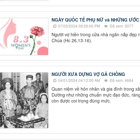
NGÀY QUỐC TẾ PHỤ NỮ và NHỮNG ƯỚC
07/03/2024 09:26:00 PM
Đã xem: 3077
Người vợ hiền trong cửa nhà ngăn nắp đẹp 
Chúa (Hc 26,13-16).
NGƯỜI XƯA DỰNG VỢ GẢ CHỒNG
04/01/2024 04:12:00 AM
Đã xem: 4664
Quan niệm về hôn nhân và gia đình trong xã 
Dường như những chuẩn mực đạo đức, ràng b
còn được coi trọng đúng mức.