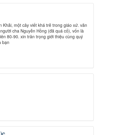
Khải, một cây viết khá trẻ trong giáo xứ. văn
 người cha Nguyễn Hồng (đã quá cố), vốn là
ên 80-90. xin trân trọng giới thiệu cùng quý
a bạn
ÚC