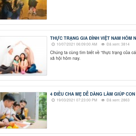
THỰC TRẠNG GIA ĐÌNH VIỆT NAM HÔM 
10/07/2021 06:09:00 AM
Đã xem: 3814
Chúng ta cùng tìm biết về “thực trạng của c
xã hội hôm nay.
4 ĐIỀU CHA MẸ DỄ DÀNG LÀM GIÚP CO
19/03/2021 07:23:00 PM
Đã xem: 2863