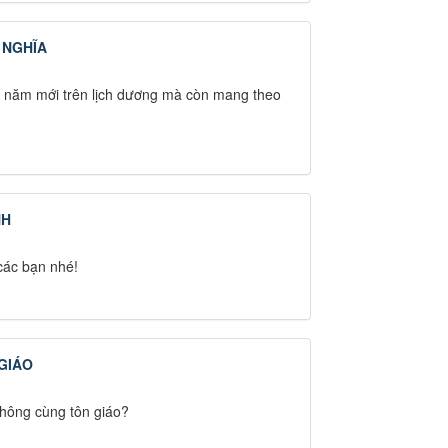
 NGHĨA
t năm mới trên lịch dương mà còn mang theo
NH
các bạn nhé!
GIÁO
không cùng tôn giáo?