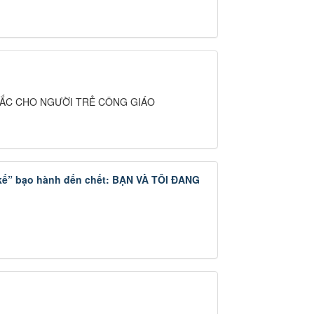
C MẮC CHO NGƯỜI TRẺ CÔNG GIÁO
ẹ kế” bạo hành đến chết: BẠN VÀ TÔI ĐANG