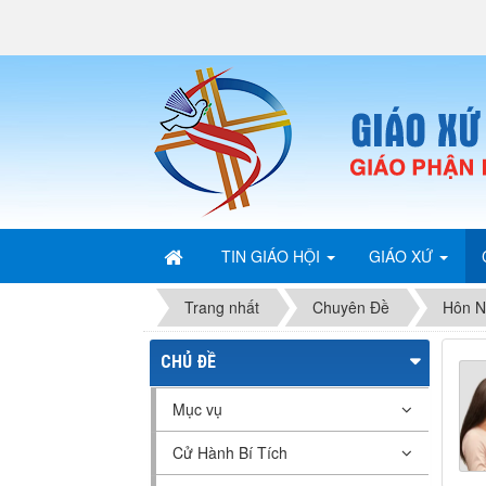
TIN GIÁO HỘI
GIÁO XỨ
Trang nhất
Chuyên Đề
Hôn N
CHỦ ĐỀ
Mục vụ
Cử Hành Bí Tích