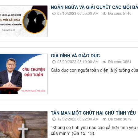
NGĂN NGỪA VÀ GIẢI QUYẾT CÁC MỐI B
03/10/2023 06:55:00 AM
Đã xem: 5140
GIA ĐÌNH VÀ GIÁO DỤC
05/09/2023 05:10:00 AM
Đã xem: 3661
Giáo dục con người toàn diện là lý tưởng củ
TẢN MẠN MỘT CHÚT HAI CHỮ TÌNH YÊU
12/02/2023 06:22:00 AM
Đã xem: 3079
“Không có tình yêu nào cao cả hơn tình yêu
của mình” (Ga 15, 13).