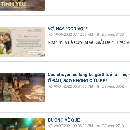
VỢ, HAY “CON VỢ”?
10/05/2022 07:12:00 AM
Đã xem: 3136
Nhân mùa Lễ Cưới lại về, GIẢI ĐÁP THẮ
Câu chuyện xé lòng bé gái 8 tuổi bị “m
Ở ĐÂU, SAO KHÔNG CỨU BÉ?
03/01/2022 06:31:00 PM
Đã xem: 3302
ĐƯỜNG VỀ QUÊ
29/07/2021 09:06:00 PM
Đã xem: 2713