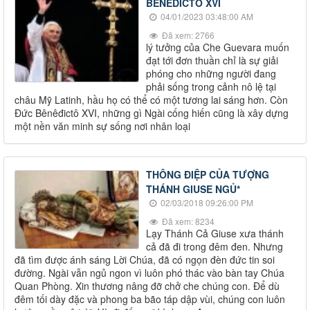
BÊNÊDICTO XVI
04/01/2023 03:48:00 AM
Đã xem: 2766
lý tưởng của Che Guevara muốn
đạt tới đơn thuần chỉ là sự giải
phóng cho những người đang
phải sống trong cảnh nô lệ tại
châu Mỹ Latinh, hầu họ có thể có một tương lai sáng hơn. Còn
Đức Bênêđictô XVI, những gì Ngài cống hiến cũng là xây dựng
một nền văn minh sự sống nơi nhân loại
THÔNG ĐIỆP CỦA TƯỢNG
THÁNH GIUSE NGỦ*
02/03/2018 09:26:00 PM
Đã xem: 8234
Lạy Thánh Cả Giuse xưa thánh
cả đã đi trong đêm đen. Nhưng
đã tìm được ánh sáng Lời Chúa, đã có ngọn đèn đức tin soi
đường. Ngài vẫn ngủ ngon vì luôn phó thác vào bàn tay Chúa
Quan Phòng. Xin thương nâng đỡ chở che chúng con. Để dù
đêm tối dày đặc và phong ba bão táp dập vùi, chúng con luôn