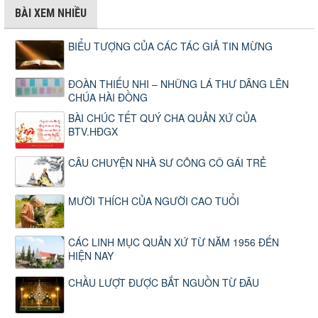
BÀI XEM NHIỀU
BIỂU TƯỢNG CỦA CÁC TÁC GIẢ TIN MỪNG
ĐOÀN THIẾU NHI – NHỮNG LÁ THƯ DÂNG LÊN
CHÚA HÀI ĐỒNG
BÀI CHÚC TẾT QUÝ CHA QUẢN XỨ CỦA
BTV.HĐGX
CÂU CHUYỆN NHÀ SƯ CÕNG CÔ GÁI TRẺ
MƯỜI THÍCH CỦA NGƯỜI CAO TUỔI
CÁC LINH MỤC QUẢN XỨ TỪ NĂM 1956 ĐẾN
HIỆN NAY
CHẦU LƯỢT ĐƯỢC BẮT NGUỒN TỪ ĐÂU