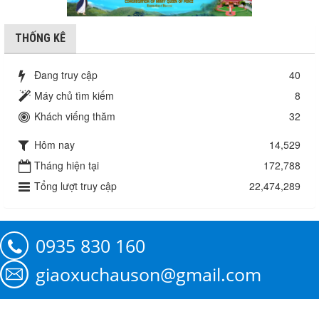
THỐNG KÊ
Đang truy cập
40
Máy chủ tìm kiếm
8
Khách viếng thăm
32
Hôm nay
14,529
Tháng hiện tại
172,788
Tổng lượt truy cập
22,474,289
0935 830 160
giaoxuchauson@gmail.com