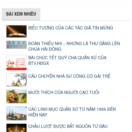
BÀI XEM NHIỀU
BIỂU TƯỢNG CỦA CÁC TÁC GIẢ TIN MỪNG
ĐOÀN THIẾU NHI – NHỮNG LÁ THƯ DÂNG LÊN
CHÚA HÀI ĐỒNG
BÀI CHÚC TẾT QUÝ CHA QUẢN XỨ CỦA
BTV.HĐGX
CÂU CHUYỆN NHÀ SƯ CÕNG CÔ GÁI TRẺ
MƯỜI THÍCH CỦA NGƯỜI CAO TUỔI
CÁC LINH MỤC QUẢN XỨ TỪ NĂM 1956 ĐẾN
HIỆN NAY
CHẦU LƯỢT ĐƯỢC BẮT NGUỒN TỪ ĐÂU