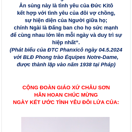
Ân sủng này là tình yêu của Đức Kitô
kết hợp với tình yêu của đôi vợ chồng,
sự hiện diện của Người giữa họ;
chính Ngài là Đấng ban cho họ sức mạnh
để cùng nhau lớn lên mỗi ngày và duy trì sự
hiệp nhất”.
(Phát biểu của ĐTC Phanxicô ngày 04.5.2024
với BLĐ Phong trào Équipes Notre-Dame,
được thành lập vào năm 1938 tại Pháp)
CỘNG ĐOÀN GIÁO XỨ CHÂU SƠN
HÂN HOAN CHÚC MỪNG
NGÀY KẾT ƯỚC TÌNH YÊU ĐÔI LỨA CỦA: