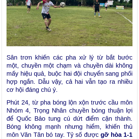
Sân trơn khiến các pha xử lý từ bắt bước
một, chuyền một chạm và chuyền dài không
mấy hiệu quả, buộc hai đội chuyển sang phối
hợp ngắn. Dẫu vậy, cả hai vẫn tạo ra nhiều
cơ hội đáng chú ý.
Phút 24, từ pha bóng lộn xộn trước cầu môn
Nhóm 4, Trọng Nhân chuyền bóng thuận lợi
để Quốc Bảo tung cú dứt điểm cận thành.
Bóng không mạnh nhưng hiểm, khiến thủ
môn Văn Tân bó tay. Tỷ số được
gỡ hòa 1-1