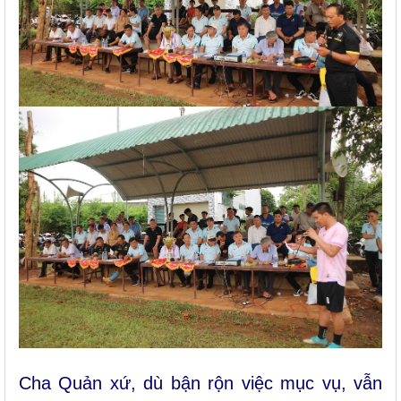
Cha Quản xứ, dù bận rộn việc mục vụ, vẫn