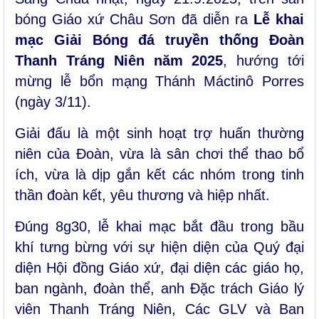
bóng Giáo xứ Châu Sơn đã diễn ra
Lễ khai
mạc Giải Bóng đá truyền thống Đoàn
Thanh Tráng Niên năm 2025
, hướng tới
mừng lễ bổn mạng Thánh Máctinô Porres
(ngày 3/11).
Giải đấu là một sinh hoạt trợ huấn thường
niên của Đoàn, vừa là sân chơi thể thao bổ
ích, vừa là dịp gắn kết các nhóm trong tinh
thần đoàn kết, yêu thương và hiệp nhất.
Đúng 8g30, lễ khai mạc bắt đầu trong bầu
khí tưng bừng với sự hiện diện của Quý đại
diện Hội đồng Giáo xứ, đại diện các giáo họ,
ban ngành, đoàn thể, anh Đặc trách Giáo lý
viên Thanh Tráng Niên, Các GLV và Ban