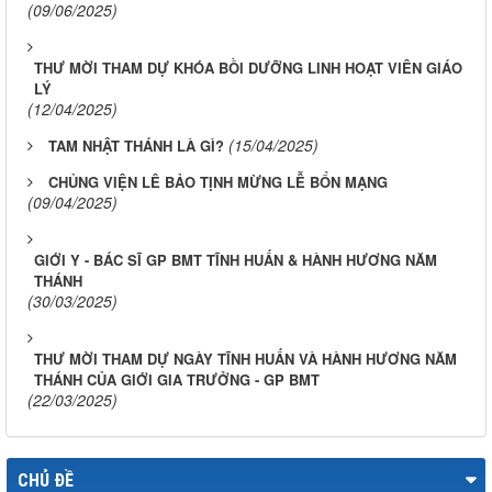
(09/06/2025)
THƯ MỜI​​​​​​​ THAM DỰ KHÓA BỒI DƯỠNG LINH HOẠT VIÊN GIÁO
LÝ
(12/04/2025)
(15/04/2025)
TAM NHẬT THÁNH LÀ GÌ?
CHỦNG VIỆN LÊ BẢO TỊNH MỪNG LỄ BỔN MẠNG
(09/04/2025)
GIỚI Y - BÁC SĨ GP BMT TĨNH HUẤN & HÀNH HƯƠNG NĂM
THÁNH
(30/03/2025)
THƯ MỜI THAM DỰ NGÀY TĨNH HUẤN VÀ HÀNH HƯƠNG NĂM
THÁNH CỦA GIỚI GIA TRƯỞNG - GP BMT
(22/03/2025)
CHỦ ĐỀ