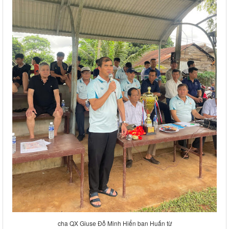
cha QX Giuse Đỗ Minh Hiển ban Huấn từ