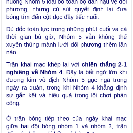
huống Nhóm 5 loại bỏ toàn bộ dàn hậu vệ đối
phương, nhưng cú sút quyết định lại đưa
bóng tìm đến cột dọc đầy tiếc nuối.
Dù dốc toàn lực trong những phút cuối và cả
thời gian bù giờ, Nhóm 5 vẫn không thể
xuyên thủng mành lưới đối phương thêm lần
nào.
Trận khai mạc khép lại với
chiến thắng 2-1
nghiêng về Nhóm 4
. Đây là bất ngờ lớn khi
đương kim vô địch Nhóm 5 gục ngã trong
ngày ra quân, trong khi Nhóm 4 khẳng định
sự gắn kết và hiệu quả trong lối chơi phản
công.
Ở trận bóng tiếp theo của ngày khai mạc
giữa hai đội bóng nhóm 1 và nhóm 3, trận