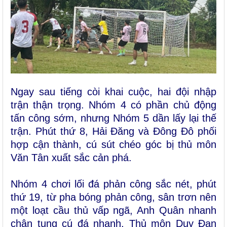
Ngay sau tiếng còi khai cuộc, hai đội nhập
trận thận trọng. Nhóm 4 có phần chủ động
tấn công sớm, nhưng Nhóm 5 dần lấy lại thế
trận. Phút thứ 8, Hải Đăng và Đông Đô phối
hợp cận thành, cú sút chéo góc bị thủ môn
Văn Tân xuất sắc cản phá.
Nhóm 4 chơi lối đá phản công sắc nét, phút
thứ 19, từ pha bóng phản công, sân trơn nên
một loạt cầu thủ vấp ngã, Anh Quân nhanh
chân tung cú đá nhanh, Thủ môn Duy Đan