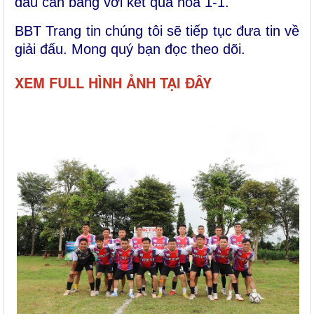
đấu cân bằng với kết quả hòa 1-1.
BBT Trang tin chúng tôi sẽ tiếp tục đưa tin về
giải đấu. Mong quý bạn đọc theo dõi.
XEM FULL HÌNH ẢNH TẠI ĐÂY