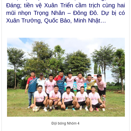
Đáng; tiền vệ Xuân Triển cầm trịch cùng hai
mũi nhọn Trọng Nhân – Đông Đô. Dự bị có
Xuân Trưởng, Quốc Bảo, Minh Nhật…
Đội bóng Nhóm 4