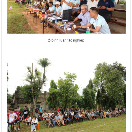
tổ bình luận tác nghiệp