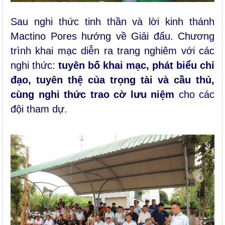
Sau nghi thức tinh thần và lời kinh thánh
Mactino Pores hướng về Giải đấu. Chương
trình khai mạc diễn ra trang nghiêm với các
nghi thức:
tuyên bố khai mạc, phát biểu chỉ
đạo, tuyên thệ của trọng tài và cầu thủ,
cùng nghi thức trao cờ lưu niệm
cho các
đội tham dự.