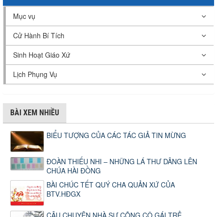
Mục vụ
Cử Hành Bí Tích
Sinh Hoạt Giáo Xứ
Lịch Phụng Vụ
BÀI XEM NHIỀU
BIỂU TƯỢNG CỦA CÁC TÁC GIẢ TIN MỪNG
ĐOÀN THIẾU NHI – NHỮNG LÁ THƯ DÂNG LÊN
CHÚA HÀI ĐỒNG
BÀI CHÚC TẾT QUÝ CHA QUẢN XỨ CỦA
BTV.HĐGX
CÂU CHUYỆN NHÀ SƯ CÕNG CÔ GÁI TRẺ