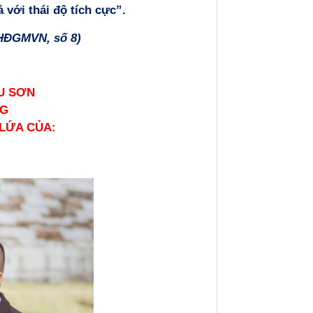
 với thái độ tích cực”.
 HĐGMVN, số 8)
U SƠN
NG
 LỨA CỦA: