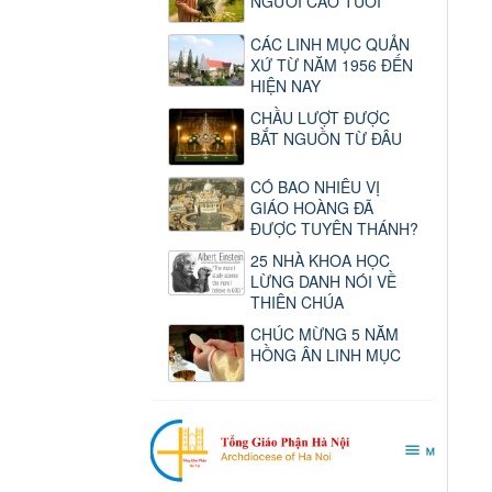
NGƯỜI CAO TUỔI
CÁC LINH MỤC QUẢN
XỨ TỪ NĂM 1956 ĐẾN
HIỆN NAY
CHẦU LƯỢT ĐƯỢC
BẮT NGUỒN TỪ ĐÂU
CÓ BAO NHIÊU VỊ
GIÁO HOÀNG ĐÃ
ĐƯỢC TUYÊN THÁNH?
25 NHÀ KHOA HỌC
LỪNG DANH NÓI VỀ
THIÊN CHÚA
CHÚC MỪNG 5 NĂM
HỒNG ÂN LINH MỤC