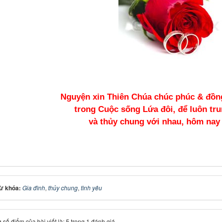
Nguyện xin Thiên Chúa chúc phúc & đồn
trong Cuộc sống Lứa đôi, để luôn tru
và thủy chung với nhau, hôm nay 
ừ khóa:
Gia đình
,
thủy chung
,
tình yêu
 số điểm của bài viết là: 5 trong 1 đánh giá