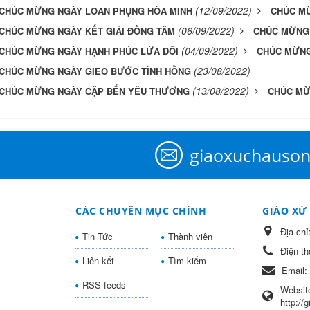
(12/09/2022)
CHÚC MỪNG NGÀY LOAN PHỤNG HÒA MINH
CHÚC M
(06/09/2022)
CHÚC MỪNG NGÀY KẾT GIẢI ĐỒNG TÂM
CHÚC MỪNG 
(04/09/2022)
CHÚC MỪNG NGÀY HẠNH PHÚC LỨA ĐÔI
CHÚC MỪNG
(23/08/2022)
CHÚC MỪNG NGÀY GIEO BƯỚC TÌNH HỒNG
(13/08/2022)
CHÚC MỪNG NGÀY CẬP BẾN YÊU THƯƠNG
CHÚC MỪ
giaoxuchauso
CÁC CHUYÊN MỤC CHÍNH
GIÁO XỨ
Địa chỉ
Tin Tức
Thành viên
Điện th
Liên kết
Tìm kiếm
Email:
RSS-feeds
Websit
http://