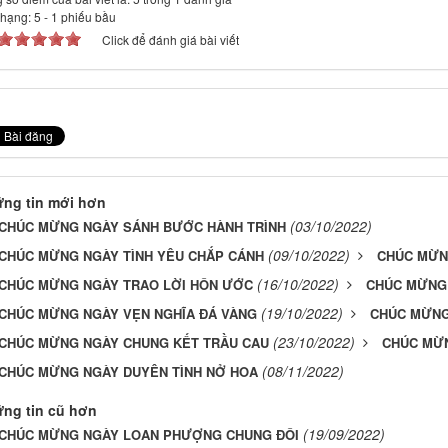
 hạng:
5
-
1
phiếu bầu
Click để đánh giá bài viết
ng tin mới hơn
(03/10/2022)
CHÚC MỪNG NGÀY SÁNH BƯỚC HÀNH TRÌNH
(09/10/2022)
CHÚC MỪNG NGÀY TÌNH YÊU CHẮP CÁNH
CHÚC MỪN
(16/10/2022)
CHÚC MỪNG NGÀY TRAO LỜI HÔN ƯỚC
CHÚC MỪNG 
(19/10/2022)
CHÚC MỪNG NGÀY VẸN NGHĨA ĐÁ VÀNG
CHÚC MỪNG
(23/10/2022)
CHÚC MỪNG NGÀY CHUNG KẾT TRẦU CAU
CHÚC MỪN
(08/11/2022)
CHÚC MỪNG NGÀY DUYÊN TÌNH NỞ HOA
ng tin cũ hơn
(19/09/2022)
CHÚC MỪNG NGÀY LOAN PHƯỢNG CHUNG ĐÔI