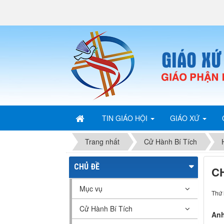
TIN GIÁO HỘI
GIÁO XỨ
Trang nhất
Cử Hành Bí Tích
CHỦ ĐỀ
C
Mục vụ
Thứ 
Cử Hành Bí Tích
Anh