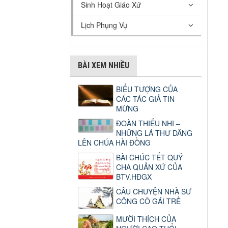
Sinh Hoạt Giáo Xứ
Lịch Phụng Vụ
BÀI XEM NHIỀU
BIỂU TƯỢNG CỦA
CÁC TÁC GIẢ TIN
MỪNG
ĐOÀN THIẾU NHI –
NHỮNG LÁ THƯ DÂNG
LÊN CHÚA HÀI ĐỒNG
BÀI CHÚC TẾT QUÝ
CHA QUẢN XỨ CỦA
BTV.HĐGX
CÂU CHUYỆN NHÀ SƯ
CÕNG CÔ GÁI TRẺ
MƯỜI THÍCH CỦA