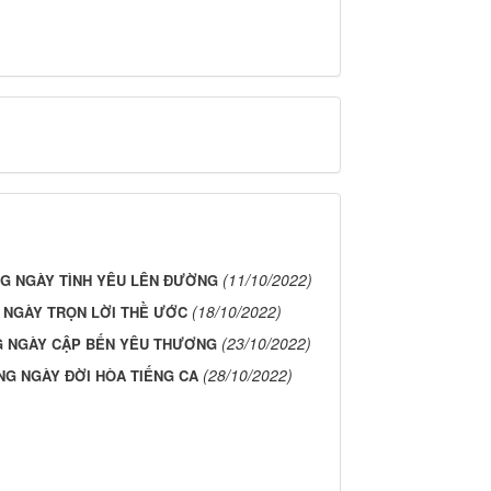
(11/10/2022)
G NGÀY TÌNH YÊU LÊN ĐƯỜNG
(18/10/2022)
NGÀY TRỌN LỜI THỀ ƯỚC
(23/10/2022)
 NGÀY CẬP BẾN YÊU THƯƠNG
(28/10/2022)
G NGÀY ĐỜI HÒA TIẾNG CA