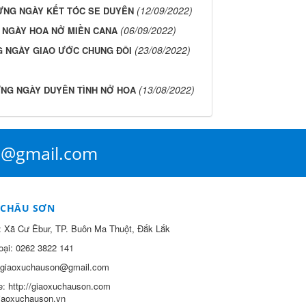
(12/09/2022)
ỪNG NGÀY KẾT TÓC SE DUYÊN
(06/09/2022)
NGÀY HOA NỞ MIỀN CANA
(23/08/2022)
 NGÀY GIAO ƯỚC CHUNG ĐÔI
(13/08/2022)
NG NGÀY DUYÊN TÌNH NỞ HOA
n@gmail.com
 CHÂU SƠN
:
Xã Cư Êbur, TP. Buôn Ma Thuột, Đắk Lắk
oại:
0262 3822 141
giaoxuchauson@gmail.com
e:
http://giaoxuchauson.com
giaoxuchauson.vn