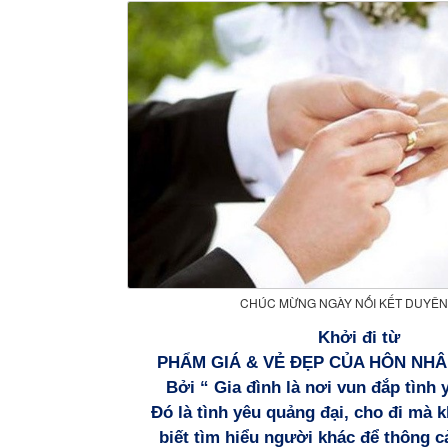
CHÚC MỪNG NGÀY NỐI KẾT DUYÊN
Khởi đi từ
PHẨM GIÁ & VẺ ĐẸP CỦA HÔN NH
Bởi “ Gia đình là
nơi vun đắp tình 
Đó là tình yêu quảng đại, cho đi mà k
biết tìm hiểu người khác để thông c