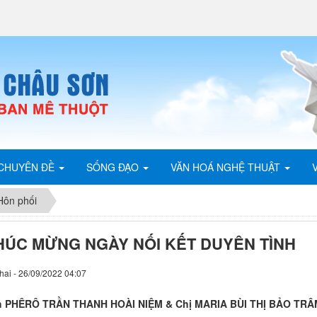
CHUYÊN ĐỀ
SỐNG ĐẠO
VĂN HOÁ NGHỆ THUẬT
Hôn phối
HÚC MỪNG NGÀY NỐI KẾT DUYÊN TÌNH
hai - 26/09/2022 04:07
 PHÊRÔ TRẦN THANH HOÀI NIỆM & Chị MARIA BÙI THỊ BẢO TRÂ