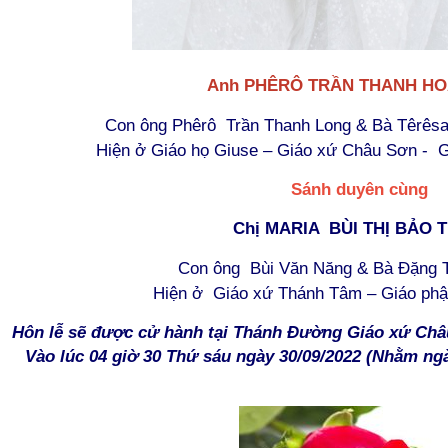
Anh PHÊRÔ TRẦN THANH HO
Con ông Phêrô Trần Thanh Long & Bà Têrêsa
Hiện ở Giáo họ Giuse – Giáo xứ Châu Sơn - 
Sánh duyên cùng
Chị MARIA BÙI THỊ BẢO 
Con ông Bùi Văn Năng & Bà Đặng T
Hiện ở Giáo xứ Thánh Tâm – Giáo phậ
Hôn lễ sẽ được cử hành tại Thánh Đường Giáo xứ Châ
Vào lúc 04 giờ 30 Thứ sáu ngày 30/09/2022 (Nhằm n