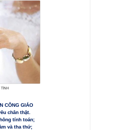
 TÌNH
ÂN CÔNG GIÁO
yêu chân thật.
hông tính toán;
ảm và tha thứ;