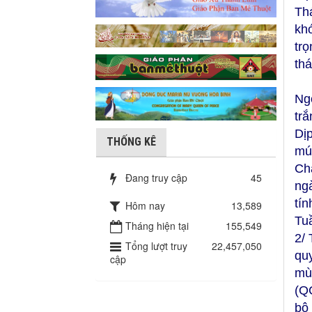
Th
kh
tr
thá
Ng
trắ
Dị
THỐNG KÊ
mú
Ch
Đang truy cập
45
ngà
tín
Hôm nay
13,589
Tu
Tháng hiện tại
155,549
2/
Tổng lượt truy
22,457,050
quy
cập
mù
(Q
bộ