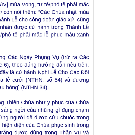
/IV] mùa Vọng, tư tế/phó tế phải mặc
n
còn nói thêm: “Các Chúa nhật mùa
hánh Lễ cho cộng đoàn giáo xứ, cũng
n nhân được cử hành trong Thánh Lễ
ế/phó tế phải mặc lễ phục màu xanh
ạng Các Ngày Phụng Vụ (trừ ra Các
c 6)
,
theo đúng hướng dẫn nêu trên,
ở đây là cử hành Nghi Lễ Cho Các Đôi
ủa lễ cưới (NTHN
,
số 54) và đương
màu hồng] (NTHN 34).
uang Thiên Chúa như y phục của Chúa
ự sáng ngời của những gì đụng chạm
hững người đã được cứu chuộc trong
 hiện diện của Chúa phục sinh trong
trắng được dùng trong Thần Vụ và