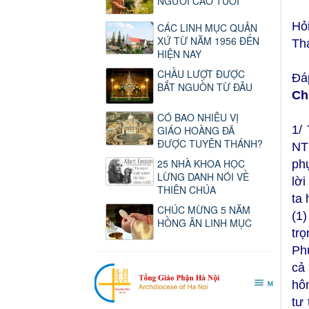
NGƯỜI CAO TUỔI
Hỏi
CÁC LINH MỤC QUẢN
XỨ TỪ NĂM 1956 ĐẾN
Th
HIỆN NAY
CHẦU LƯỢT ĐƯỢC
Đá
BẮT NGUỒN TỪ ĐÂU
Ch
CÓ BAO NHIÊU VỊ
1/
GIÁO HOÀNG ĐÃ
ĐƯỢC TUYÊN THÁNH?
NT
25 NHÀ KHOA HỌC
ph
LỪNG DANH NÓI VỀ
lờ
THIÊN CHÚA
ta 
CHÚC MỪNG 5 NĂM
(1
HỒNG ÂN LINH MỤC
trọ
Ph
cả
hô
tư