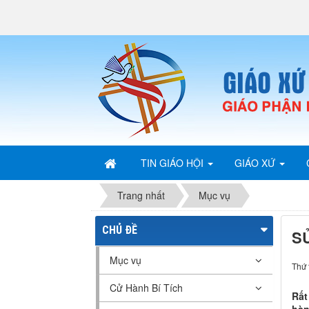
TIN GIÁO HỘI
GIÁO XỨ
Trang nhất
Mục vụ
CHỦ ĐỀ
S
Mục vụ
Thứ 
Cử Hành Bí Tích
Rất