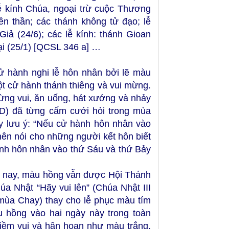
ễ kính Chúa, ngoại trừ cuộc Thương
ên thần; các thánh không tử đạo; lễ
Giả (24/6); các lễ kính: thánh Gioan
lại (25/1) [QCSL 346 a] …
ử hành nghi lễ hôn nhân bởi lẽ màu
một cử hành thánh thiêng và vui mừng.
ừng vui, ăn uống, hát xướng và nhảy
) đã từng cấm cưới hỏi trong mùa
y lưu ý: “Nếu cử hành hôn nhân vào
nên nói cho những người kết hôn biết
 hành hôn nhân vào thứ Sáu và thứ Bảy
đến nay, màu hồng vẫn được Hội Thánh
úa Nhật “Hãy vui lên” (Chúa Nhật III
mùa Chay) thay cho lễ phục màu tím
u hồng vào hai ngày này trong toàn
niềm vui và hân hoan như màu trắng,