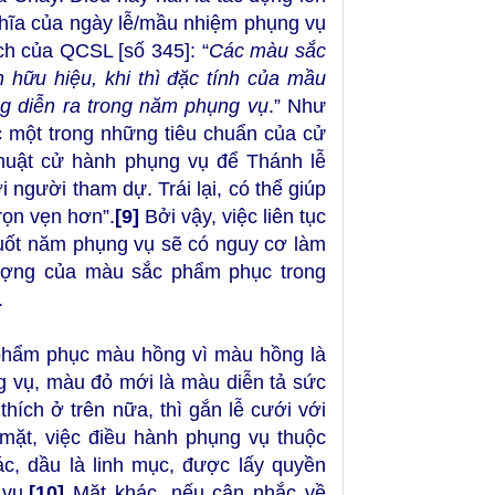
hĩa của ngày lễ/mầu nhiệm phụng vụ
ch của QCSL [số 345]: “
Các màu sắc
hữu hiệu, khi thì đặc tính của mầu
ng diễn ra trong năm phụng vụ
.” Như
 một trong những tiêu chuẩn của cử
thuật cử hành phụng vụ để Thánh lễ
 người tham dự. Trái lại, có thể giúp
rọn vẹn hơn”.
[9]
Bởi vậy, việc liên tục
suốt năm phụng vụ sẽ có nguy cơ làm
tượng của màu sắc phẩm phục trong
.
i phẩm phục màu hồng vì màu hồng là
 vụ, màu đỏ mới là màu diễn tả sức
hích ở trên nữa, thì gắn lễ cưới với
 mặt, việc điều hành phụng vụ thuộc
c, dầu là linh mục, được lấy quyền
 vụ.
[10]
Mặt khác, nếu cân nhắc về