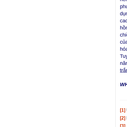
ph
dụ
ca
hồ
ch
củ
hó
Tu
nă
trắ
WH
[1]
[2]
[3]