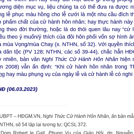
ương diện mục vụ, liệu chúng ta có thể đưa ra được nh
ng lễ phục màu hồng cho lễ cưới là một nhu cầu đích 
o phẩm chất của cử hành hôn nhân; hay thực hành này rố
ng theo đời thường, hoặc là do thói quen lâu nay “cứ l
iều theo ý muốn/ý thích của đôi hôn phối vốn sợ hình ả
a mùa Vọng/mùa Chay (x. NTHN, số 32). Với quyền thíc
a dân tộc (PV 128; NTHN, các số 39-44), chắc hẳn HĐG
y nhiên, bản văn
Nghi Thức Cử Hành Hôn Nhân
hiện 
m 2008) vẫn ấn định: “Khi cử hành hôn nhân trong 
ng
hay màu phụng vụ của ngày lễ và cử hành lễ có nghi 
Đ (06.03.2023)
UBPT – HĐGM.VN,
Nghi Thức Cử Hành Hôn Nhân,
ấn bản mẫu
NTHN, số 54 lặp lại tương tự; QCSL 372.
Dom Robert le Gall,
Phụng Vụ của Giáo Hội,
dg. Nguyễn