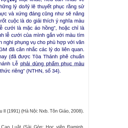
ững lý do/lý lẽ thuyết phục rằng sử
thực và xứng đáng cũng như sẽ nâng
t cuộc là do giải thích ý nghĩa màu
ễ cưới là mặc áo hồng”, hoặc chỉ là
nh lễ cưới của mình gắn với màu tím
h nghi phụng vụ cho phù hợp với văn
M đã cân nhắc các lý do liên quan.
nay (đã được Tòa Thánh phê chuẩn
Thánh Lễ
phải dùng phẩm phục màu
thức riêng” (NTHN, số 34).
 II (1991) (Hà Nội: Nxb. Tôn Giáo, 2008).
 Cao Luật (Sài Gòn: Học viện Đaminh,