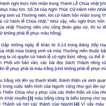
hành nghi thức hôn nhân trong Thánh Lễ Chúa nhật [I/II
 phục màu tím. Số 34 của
Nghi Thức Cử Hành Hôn Nhâ
áng sinh và Thường niên, khi cử hành hôn nhân trong T
ải cử hành lễ Chúa nhật.” Như vậy, nếu nghi thức hô
úa nhật Thường niên cho cộng đoàn giáo xứ, thì tư t
hứ không phải lễ phục màu hồng].
) Gặp những ngày lễ khác từ 5-13 trong Bảng Xếp H
úa nhật mùa Giáng sinh và mùa Thường niên thuộc bậ
úng ta có quyền cử hành lễ có nghi thức riêng, cụ thể 
n Phối với bản văn, các bài đọc Sách Thánh riêng c
iên lễ phục phải là màu trắng [chứ không phải lễ phục 
u trắng nói lên sự thanh khiết, thánh thiện và vinh q
tô trong cuộc biến hình của Người cũng như gợi lên s
n Thiên Chúa như y phục của các thiên thần và của n
ch Khải Huyền;
[3]
màu trắng cũng là biểu tượng cho sự
i Thánh và nơi các thánh của Người.
[4]
Vì vậy màu 