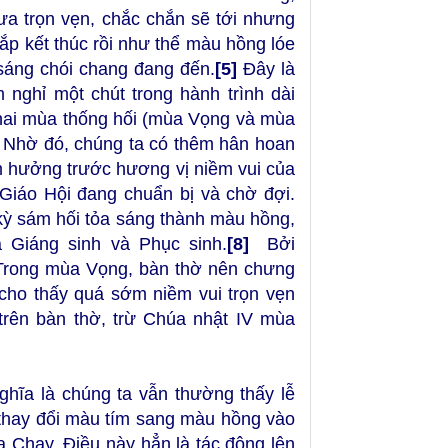
ưa trọn vẹn, chắc chắn sẽ tới nhưng
sắp kết thúc rồi như thể màu hồng lóe
 sáng chói chang đang đến.
[5]
Đây là
nghỉ một chút trong hành trình dài
 hai mùa thống hối (mùa Vọng và mùa
Nhờ đó, chúng ta có thêm hân hoan
m hưởng trước hương vị niềm vui của
Giáo Hội đang chuẩn bị và chờ đợi.
kỳ sám hối tỏa sáng thành màu hồng,
 Giáng sinh và Phục sinh.
[8]
Bởi
“Trong mùa Vọng, bàn thờ nên chưng
 cho thấy quá sớm niềm vui trọn vẹn
rên bàn thờ, trừ Chúa nhật IV mùa
ghĩa là chúng ta vẫn thường thấy lễ
thay đổi màu tím sang màu hồng vào
 Chay. Điều này hẳn là tác động lên