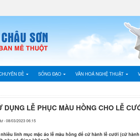
CHUYÊN ĐỀ
SỐNG ĐẠO
VĂN HOÁ NGHỆ THUẬT
Ử DỤNG LỄ PHỤC MÀU HỒNG CHO LỄ CƯ
tư - 08/03/2023 06:15
 nhiều linh mục mặc áo lễ màu hồng để cử hành lễ cưới (cử hành 