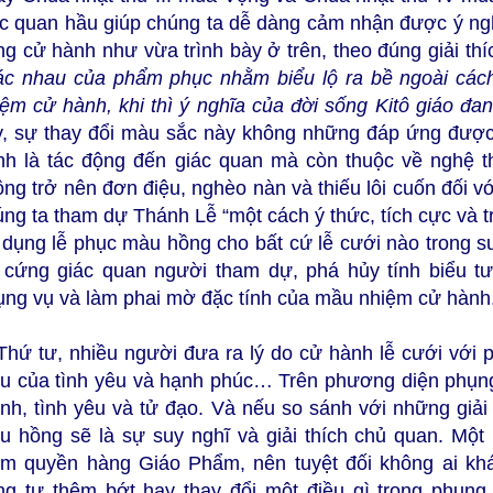
ác quan hầu giúp chúng ta dễ dàng cảm nhận được ý ng
g cử hành như vừa trình bày ở trên, theo đúng giải thí
ác nhau của phẩm phục nhằm biểu lộ ra bề ngoài cách 
iệm cử hành, khi thì ý nghĩa của đời sống Kitô giáo đa
y, sự thay đổi màu sắc này không những đáp ứng được
nh là tác động đến giác quan mà còn thuộc về nghệ 
ng trở nên đơn điệu, nghèo nàn và thiếu lôi cuốn đối với
ng ta tham dự Thánh Lễ “một cách ý thức, tích cực và t
 dụng lễ phục màu hồng cho bất cứ lễ cưới nào trong 
 cứng giác quan người tham dự, phá hủy tính biểu 
ụng vụ và làm phai mờ đặc tính của mầu nhiệm cử hành
 Thứ tư, nhiều người đưa ra lý do cử hành lễ cưới vớ
u của tình yêu và hạnh phúc… Trên phương diện phụng
h, tình yêu và tử đạo. Và nếu so sánh với những giải t
u hồng sẽ là sự suy nghĩ và giải thích chủ quan. Một
ẩm quyền hàng Giáo Phẩm, nên tuyệt đối không ai khá
êng tư thêm bớt hay thay đổi một điều gì trong phụng