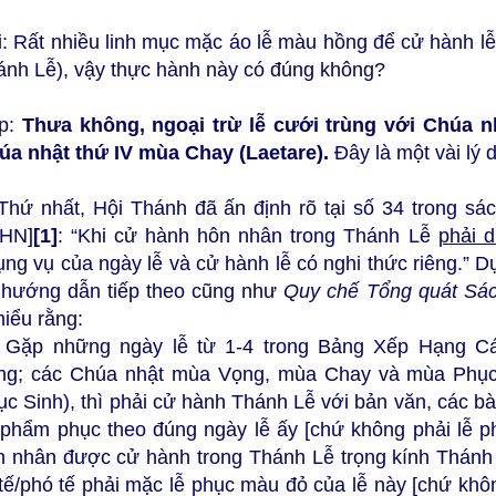
: Rất nhiều linh mục mặc áo lễ màu hồng để cử hành lễ 
ánh Lễ), vậy thực hành này có đúng không?
p:
Thưa không, ngoại trừ lễ cưới trùng với Chúa n
úa nhật thứ IV mùa Chay (Laetare).
Đây là một vài lý 
 Thứ nhất, Hội Thánh đã ấn định rõ tại số 34 trong sá
HN]
[1]
: “Khi cử hành hôn nhân trong Thánh Lễ
phải 
ụng vụ của ngày lễ và cử hành lễ có nghi thức riêng.” 
i hướng dẫn tiếp theo cũng như
Quy chế Tổng quát S
hiểu rằng:
) Gặp những ngày lễ từ 1-4 trong Bảng Xếp Hạng Cá
ng;
các Chúa nhật mùa Vọng, mùa Chay và mùa Phục S
ục Sinh), thì phải cử hành Thánh Lễ với bản văn, các b
 phẩm phục theo đúng ngày lễ ấy [chứ không phải lễ p
n nhân được cử hành trong Thánh Lễ trọng kính Thánh 
 tế/phó tế phải mặc lễ phục màu đỏ của lễ này [chứ khô