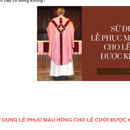
h này có đúng không?
 DỤNG LỄ PHỤC MÀU HỒNG CHO LỄ CƯỚI ĐƯỢC