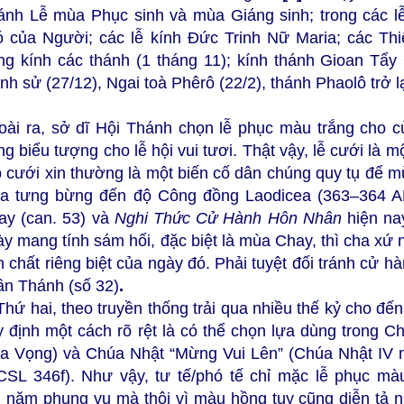
ánh Lễ mùa Phục sinh và mùa Giáng sinh; trong các l
ó của Người; các lễ kính Ðức Trinh Nữ Maria; các Thi
ọng kính các thánh (1 tháng 11); kính thánh Gioan Tẩy 
nh sử (27/12), Ngai toà Phêrô (22/2), thánh Phaolô trở 
oài ra, sở dĩ Hội Thánh chọn lễ phục màu trắng cho c
ng biểu tượng cho lễ hội vui tươi. Thật vậy, lễ cưới là 
p cưới xin thường là một biến cố dân chúng quy tụ để m
a tưng bừng đến độ Công đồng Laodicea (363–364 AD
ay (can. 53) và
Nghi Thức Cử Hành Hôn Nhân
hiện na
y mang tính sám hối, đặc biệt là mùa Chay, thì cha xứ 
h chất riêng biệt của ngày đó. Phải tuyệt đối tránh cử
ần Thánh (số 32)
.
 Thứ hai, theo truyền thống trải qua nhiều thế kỷ cho 
 định một cách rõ rệt là có thể chọn lựa dùng trong Ch
a Vọng) và Chúa Nhật “Mừng Vui Lên” (Chúa Nhật IV 
CSL 346f). Như vậy, tư tế/phó tế chỉ mặc lễ phục mà
năm phụng vụ mà thôi vì màu hồng tuy cũng diễn tả 