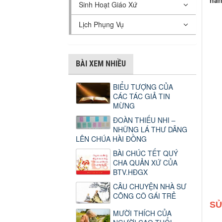
hàn
Sinh Hoạt Giáo Xứ
Lịch Phụng Vụ
BÀI XEM NHIỀU
BIỂU TƯỢNG CỦA
CÁC TÁC GIẢ TIN
MỪNG
ĐOÀN THIẾU NHI –
NHỮNG LÁ THƯ DÂNG
LÊN CHÚA HÀI ĐỒNG
BÀI CHÚC TẾT QUÝ
CHA QUẢN XỨ CỦA
BTV.HĐGX
CÂU CHUYỆN NHÀ SƯ
CÕNG CÔ GÁI TRẺ
SỬ
MƯỜI THÍCH CỦA