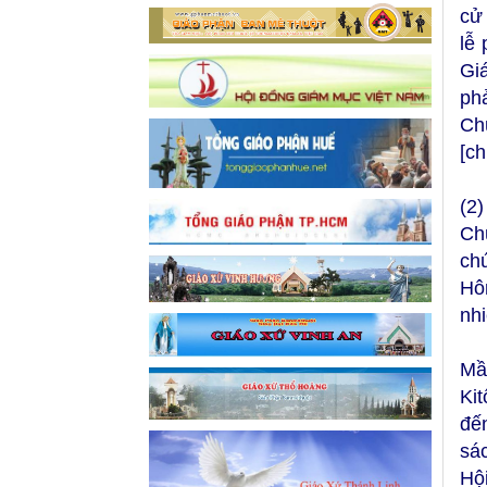
cử 
lễ
Gi
ph
Ch
[c
(2
Ch
ch
Hô
nh
Mầ
Ki
đế
sá
Hộ