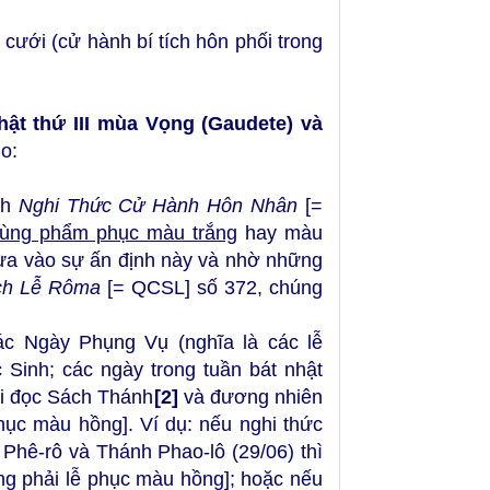
cưới (cử hành bí tích hôn phối trong
hật thứ III mùa Vọng (Gaudete) và
do:
ch
Nghi Thức Cử Hành Hôn Nhân
[=
dùng phẩm phục màu trắng
hay màu
Dựa vào sự ấn định này và nhờ những
ách Lễ Rôma
[= QCSL] số 372, chúng
c Ngày Phụng Vụ (nghĩa là các lễ
inh; các ngày trong tuần bát nhật
ài đọc Sách Thánh
[2]
và đương nhiên
hục màu hồng]. Ví dụ: nếu nghi thức
Phê-rô và Thánh Phao-lô (29/06) thì
ng phải lễ phục màu hồng]; hoặc nếu