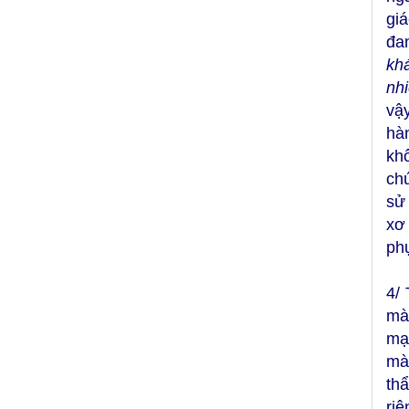
gi
đan
kh
nh
vậ
hà
khô
chú
sử
xơ
ph
4/
mà
mạn
mà
th
ri