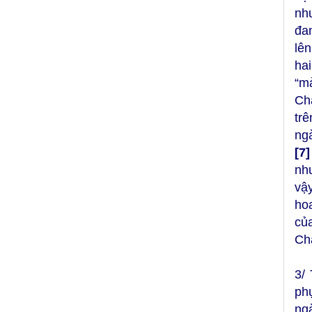
nh
đan
lê
ha
“m
Cha
tr
ng
[7]
nh
vậ
ho
củ
Cha
3/
ph
ng