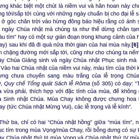
ưng khác biệt một chút là niềm vui và hân hoan này ch
g tới/sắp tới cùng với những ngày chuẩn bị cho đại lễ 
n ở góc chân trời vào hừng đông báo hiệu rằng có ánh
i ngày Chúa nhật mà chúng ta như thể dừng chân tạm 
àu tím” hay có một sự gián đoạn trong khung cảnh của
y) sau khi đã đi quá nửa thời gian của hai mùa này.
[6]
ên chặng đường mới sắp tới, cũng như cho chúng ta nế
ày Chúa Giáng sinh và ngày Chúa nhật Phục sinh mà 
Vào hai Chúa nhật của niềm vui này, màu tím của thời 
ưng chưa chuyển sang màu trắng của lễ trọng Chúa
y,
Quy chế Tổng quát Sách lễ Rôma
(số 305) có dạy: 
a vừa phải, thích hợp với đặc tính của mùa, để không
a Sinh nhật Chúa. Mùa Chay không được chưng hoa t
y (tức Chúa nhật Mừng Vui), các lễ trọng và lễ kính".
 Thứ ba, chỉ có hai “Chúa nhật hồng” giữa “mùa tím”, n
ục tím trong mùa Vọng/mùa Chay, rồi bỗng dưng có sự 
ày Chúa nhật thứ III mùa Vọng và Chúa nhật thứ IV mùa