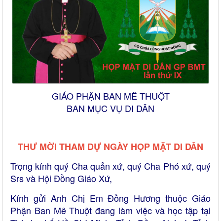
GIÁO PHẬN BAN MÊ THUỘT
BAN MỤC VỤ DI DÂN
THƯ MỜI THAM
DỰ
NGÀY HỌP MẶT DI
DÂN
Trọng kính quý Cha quản xứ, quý Cha Phó xứ, quý
Srs và Hội Đồng Giáo
Xứ,
Kính gửi Anh Chị Em Đồng Hương thuộc Giáo
Phận Ban Mê Thuột đang làm việc và học tập tại