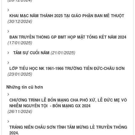
KHAI MẠC NĂM THÁNH 2025 TẠI GIÁO PHẬN BAN MÊ THUỘT
(30/12/2024)
BAN TRUYỀN THÔNG GP BMT HỌP MẶT TỔNG KẾT NĂM 2024
(17/01/2025)
(21/01/2025)
TÂM SỰ CUỐI NĂM
LỚP TIỂU HỌC NK 1961-1966 TRƯỜNG TIẾN ĐỨC-CHÂU SƠN
(23/01/2025)
Những tin cũ hơn
CHƯƠNG TRÌNH LỄ BỔN MẠNG CHA PHÓ XỨ, LỄ ĐỨC MẸ VÔ
NHIỄM NGUYÊN TỘI - BỔN MẠNG GX 2024
(26/11/2024)
TRÁNG NIÊN CHÂU SƠN TĨNH TÂM MỪNG LỀ TRUYỀN THỐNG
2024.