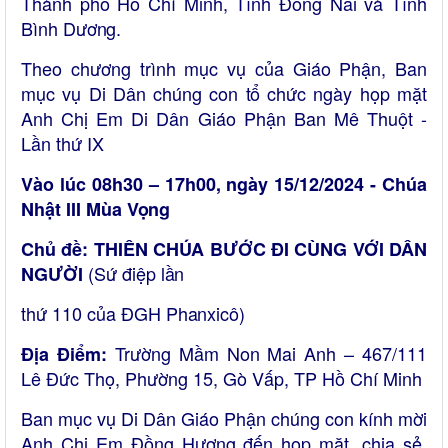
Thành phố Hồ Chí Minh, Tỉnh Đồng Nai và Tỉnh
Bình
Dương.
Theo chương trình mục vụ của Giáo Phận, Ban
mục vụ Di Dân chúng con
tổ
chức ngày họp mặt
Anh Chị Em Di Dân Giáo Phận Ban Mê Thuột -
Lần thứ
IX
Vào lúc 08h30 – 17h00, ngày 15/12/2024 - Chúa
Nhật III Mùa
Vọng
Chủ đề: THIÊN CHÚA BƯỚC ĐI CÙNG VỚI DÂN
(Sứ điệp
lần
NGƯỜI
thứ 110 của ĐGH
Phanxicô)
Trường Mầm Non Mai Anh – 467/111
Địa Điểm:
Lê Đức Thọ, Phường 15, Gò Vấp, TP Hồ Chí Minh
Ban mục vụ Di Dân Giáo Phận chúng con kính mời
Anh Chị Em Đồng Hương đến họp mặt, chia sẻ,