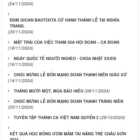
(24/11/2024)
ĐGM GIOAN BAOTIXITA CỬ HÀNH THÁNH LỄ TẠI NGHĨA
TRANG.
(20/11/2024)
MẶT TRÁI CỦA VIỆC THAM GIA HỘI ĐOÀN – CA ĐOÀN
(18/11/2024)
NGÀY QUỐC TẾ NGƯỜI NGHÈO - CHÚA NHẬT XXXIII
(16/11/2024)
CHÚC MỪNG LỄ BỔN MẠNG ĐOÀN THANH NIÊN GIÁO XỨ
(14/11/2024)
(08/11/2024)
THÁNG MƯỜI MỘT, MÙA BÁO HIẾU
CHÚC MỪNG LỄ BỔN MẠNG ĐOÀN THANH TRÁNG NIÊN
(03/11/2024)
(29/10/2024)
TUYỂN TẬP THÁNH CA VIỆT NAM QUYỂN 2
KẾT QUẢ HỌC BỔNG ƯƠM MẦM TÀI NĂNG TRẺ CHÂU SƠN
2024