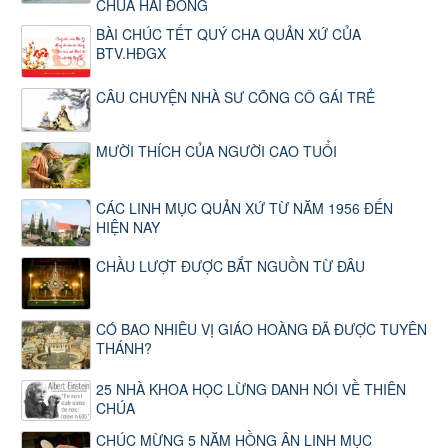
CHÚA HÀI ĐỒNG
BÀI CHÚC TẾT QUÝ CHA QUẢN XỨ CỦA
BTV.HĐGX
CÂU CHUYỆN NHÀ SƯ CÕNG CÔ GÁI TRẺ
MƯỜI THÍCH CỦA NGƯỜI CAO TUỔI
CÁC LINH MỤC QUẢN XỨ TỪ NĂM 1956 ĐẾN
HIỆN NAY
CHẦU LƯỢT ĐƯỢC BẮT NGUỒN TỪ ĐÂU
CÓ BAO NHIÊU VỊ GIÁO HOÀNG ĐÃ ĐƯỢC TUYÊN
THÁNH?
25 NHÀ KHOA HỌC LỪNG DANH NÓI VỀ THIÊN
CHÚA
CHÚC MỪNG 5 NĂM HỒNG ÂN LINH MỤC