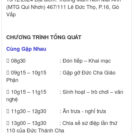
(MTG Qui Nhơn) 467/111 Lê Đức Thọ, P.16, Gò
Vấp
CHƯƠNG TRÌNH TỔNG
QUÁT
Cùng Gặp
Nhau

08g30
: Đón tiếp – Khai
mạc
 09g15 –
10g15
: Gặp gỡ Đức Cha Giáo
Phận
 10g15 –
11g15
: Sinh hoạt – trò chơi – văn
nghệ
 11g30 –
12g30
: Ăn trưa - nghỉ
trưa
 13g00 –
13g30
: Chia sẻ sứ điệp lần thứ
110 của Đức Thánh
Cha