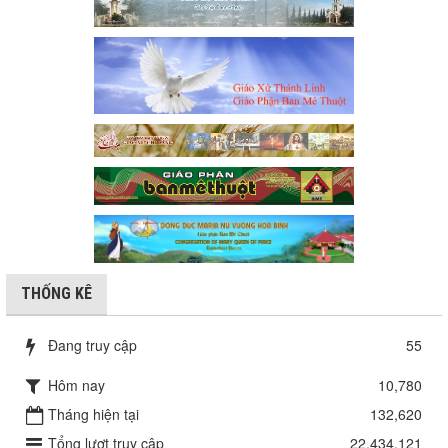
THỐNG KÊ
Đang truy cập
55
Hôm nay
10,780
Tháng hiện tại
132,620
Tổng lượt truy cập
22,434,121