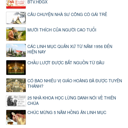
BTV.HĐGX
CÂU CHUYỆN NHÀ SƯ CÕNG CÔ GÁI TRẺ
MƯỜI THÍCH CỦA NGƯỜI CAO TUỔI
CÁC LINH MỤC QUẢN XỨ TỪ NĂM 1956 ĐẾN
HIỆN NAY
CHẦU LƯỢT ĐƯỢC BẮT NGUỒN TỪ ĐÂU
CÓ BAO NHIÊU VỊ GIÁO HOÀNG ĐÃ ĐƯỢC TUYÊN
THÁNH?
25 NHÀ KHOA HỌC LỪNG DANH NÓI VỀ THIÊN
CHÚA
CHÚC MỪNG 5 NĂM HỒNG ÂN LINH MỤC