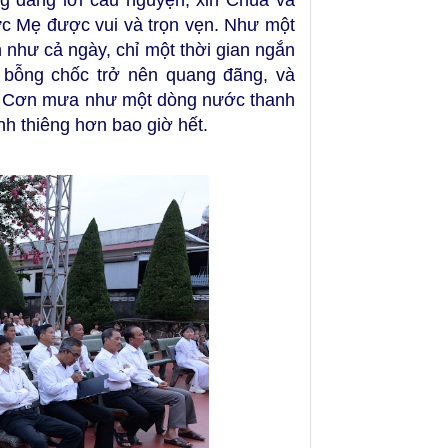
ng dâng lời cầu nguyện, xin Chúa và
c Mẹ được vui và trọn vẹn. Như một
 như cả ngày, chỉ một thời gian ngắn
i bỗng chốc trở nên quang đãng, và
. Cơn mưa như một dòng nước thanh
nh thiêng hơn bao giờ hết.