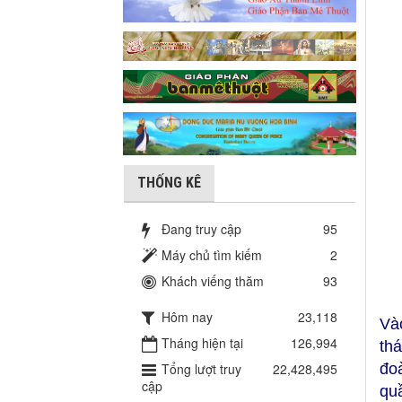
THỐNG KÊ
Đang truy cập
95
Máy chủ tìm kiếm
2
Khách viếng thăm
93
Hôm nay
23,118
Và
Tháng hiện tại
126,994
th
đo
Tổng lượt truy
22,428,495
cập
quầ