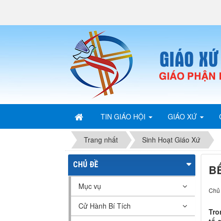
TIN GIÁO HỘI
GIÁO XỨ
Trang nhất
Sinh Hoạt Giáo Xứ
CHỦ ĐỀ
B
Mục vụ
Chủ 
Cử Hành Bí Tích
Tro