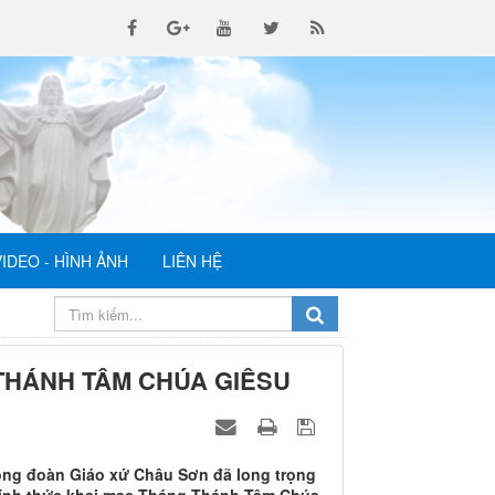
VIDEO - HÌNH ẢNH
LIÊN HỆ
THÁNH TÂM CHÚA GIÊSU
cộng đoàn Giáo xứ Châu Sơn đã long trọng