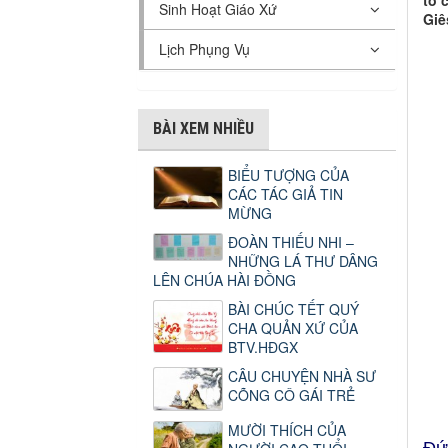
tổ 
Sinh Hoạt Giáo Xứ
Giê
Lịch Phụng Vụ
BÀI XEM NHIỀU
BIỂU TƯỢNG CỦA
CÁC TÁC GIẢ TIN
MỪNG
ĐOÀN THIẾU NHI –
NHỮNG LÁ THƯ DÂNG
LÊN CHÚA HÀI ĐỒNG
BÀI CHÚC TẾT QUÝ
CHA QUẢN XỨ CỦA
BTV.HĐGX
CÂU CHUYỆN NHÀ SƯ
CÕNG CÔ GÁI TRẺ
MƯỜI THÍCH CỦA