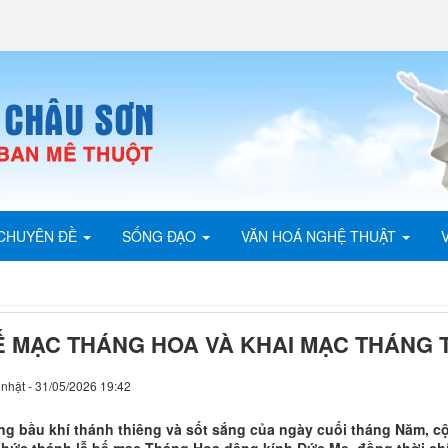
CHUYÊN ĐỀ
SỐNG ĐẠO
VĂN HOÁ NGHỆ THUẬT
Ế MẠC THÁNG HOA VÀ KHAI MẠC THÁNG 
nhật - 31/05/2026 19:42
ng bầu khí thánh thiêng và sốt sắng của ngày cuối tháng Năm, 