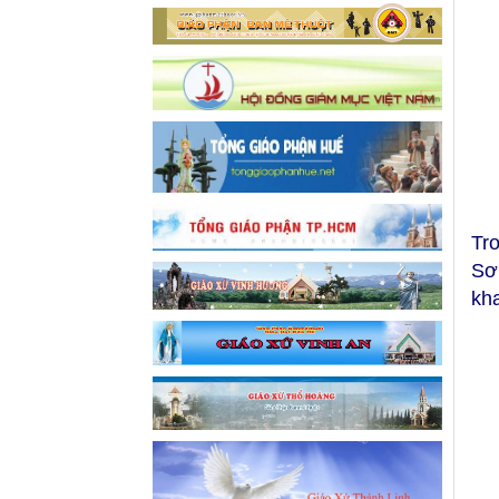
Tr
Sơ
kh