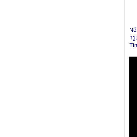
Nế
ng
Tì