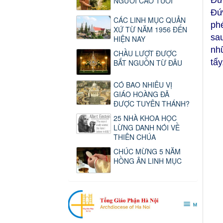
Đứ
NGƯỜI CAO TUỔI
Đứ
CÁC LINH MỤC QUẢN
ph
XỨ TỪ NĂM 1956 ĐẾN
sa
HIỆN NAY
nh
CHẦU LƯỢT ĐƯỢC
tẩy
BẮT NGUỒN TỪ ĐÂU
CÓ BAO NHIÊU VỊ
GIÁO HOÀNG ĐÃ
ĐƯỢC TUYÊN THÁNH?
25 NHÀ KHOA HỌC
LỪNG DANH NÓI VỀ
THIÊN CHÚA
CHÚC MỪNG 5 NĂM
HỒNG ÂN LINH MỤC