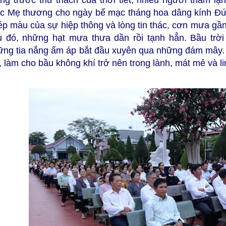
ng trước thử thách của thời tiết, nhiều người thầm lặ
c Mẹ thương cho ngày bế mạc tháng hoa dâng kính Đứ
ép màu của sự hiệp thông và lòng tin thác, cơn mưa gần
u đó, những hạt mưa thưa dần rồi tạnh hẳn. Bầu trờ
ững tia nắng ấm áp bắt đầu xuyên qua những đám mây
, làm cho bầu không khí trở nên trong lành, mát mẻ và li