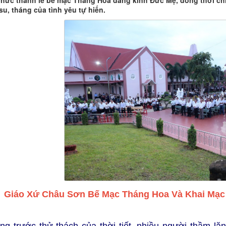
chức thánh lễ bế mạc Tháng Hoa dâng kính Đức Mẹ, đồng thời c
su, tháng của tình yêu tự hiến.
Giáo Xứ Châu Sơn Bế Mạc Tháng Hoa Và Khai Mạc