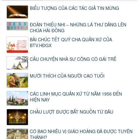
BIỂU TƯỢNG CỦA CÁC TÁC GIẢ TIN MỪNG
ĐOÀN THIẾU NHI – NHỮNG LÁ THƯ DÂNG LÊN
CHÚA HÀI ĐỒNG
BÀI CHÚC TẾT QUÝ CHA QUẢN XỨ CỦA
BTV.HĐGX
CÂU CHUYỆN NHÀ SƯ CÕNG CÔ GÁI TRẺ
MƯỜI THÍCH CỦA NGƯỜI CAO TUỔI
CÁC LINH MỤC QUẢN XỨ TỪ NĂM 1956 ĐẾN
HIỆN NAY
CHẦU LƯỢT ĐƯỢC BẮT NGUỒN TỪ ĐÂU
CÓ BAO NHIÊU VỊ GIÁO HOÀNG ĐÃ ĐƯỢC TUYÊN
THÁNH?