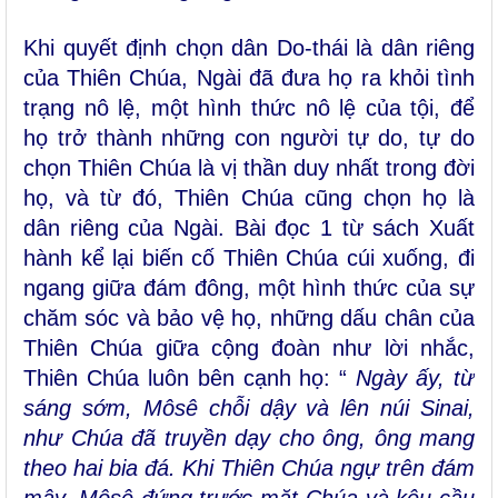
Khi quyết định chọn dân Do-thái là dân riêng
của Thiên Chúa, Ngài đã đưa họ ra khỏi tình
trạng nô lệ, một hình thức nô lệ của tội, để
họ trở thành những con người tự do, tự do
chọn Thiên Chúa là vị thần duy nhất trong đời
họ, và từ đó, Thiên Chúa cũng chọn họ là
dân riêng của Ngài. Bài đọc 1 từ sách Xuất
hành kể lại biến cố Thiên Chúa cúi xuống, đi
ngang giữa đám đông, một hình thức của sự
chăm sóc và bảo vệ họ, những dấu chân của
Thiên Chúa giữa cộng đoàn như lời nhắc,
Thiên Chúa luôn bên cạnh họ: “
Ngày ấy, từ
sáng sớm, Môsê chỗi dậy và lên núi Sinai,
như Chúa đã truyền dạy cho ông, ông mang
theo hai bia đá. Khi Thiên Chúa ngự trên đám
mây, Môsê đứng trước mặt Chúa và kêu cầu