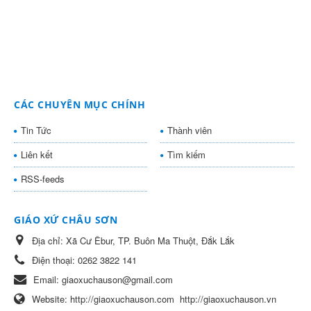
CÁC CHUYÊN MỤC CHÍNH
Tin Tức
Thành viên
Liên kết
Tìm kiếm
RSS-feeds
GIÁO XỨ CHÂU SƠN
Địa chỉ:
Xã Cư Êbur, TP. Buôn Ma Thuột, Đắk Lắk
Điện thoại:
0262 3822 141
Email:
giaoxuchauson@gmail.com
Website:
http://giaoxuchauson.com
http://giaoxuchauson.vn