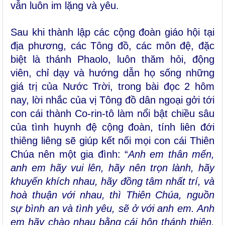
vẫn luôn im lặng và yêu.
Sau khi thành lập các cộng đoàn giáo hội tại
địa phương, các Tông đồ, các môn đệ, đặc
biệt là thánh Phaolo, luôn thăm hỏi, động
viên, chỉ dạy và hướng dẫn họ sống những
giá trị của Nước Trời, trong bài đọc 2 hôm
nay, lời nhắc của vị Tông đồ dân ngoại gởi tới
con cái thành Co-rin-tô làm nổi bật chiều sâu
của tình huynh đệ cộng đoàn, tính liên đới
thiêng liêng sẽ giúp kết nối mọi con cái Thiên
Chúa nên một gia đình: “
Anh em thân mến,
anh em hãy vui lên, hãy nên trọn lành, hãy
khuyến khích nhau, hãy đồng tâm nhất trí, và
hoà thuận với nhau, thì Thiên Chúa, nguồn
sự bình an và tình yêu, sẽ ở với anh em. Anh
em hãy chào nhau bằng cái hôn thánh thiện.