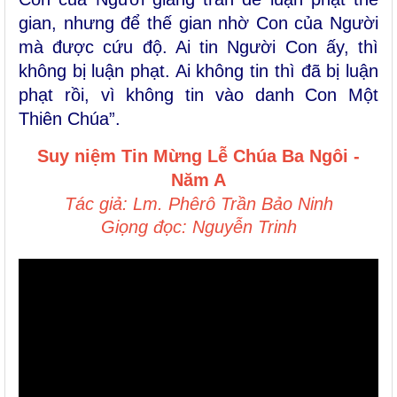
gian, nhưng để thế gian nhờ Con của Người
mà được cứu độ. Ai tin Người Con ấy, thì
không bị luận phạt. Ai không tin thì đã bị luận
phạt rồi, vì không tin vào danh Con Một
Thiên Chúa”.
Suy niệm Tin Mừng
Lễ Chúa Ba Ng
ôi
-
Năm A
Tác giả: Lm. Phêrô Trần Bảo Ninh
Giọng đọc: Nguyễn Trinh