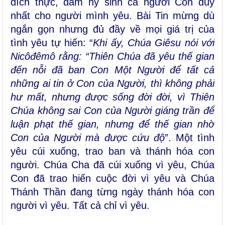
đích thực, dám hy sinh cả người Con duy
nhất cho người mình yêu. Bài Tin mừng dù
ngắn gọn nhưng đủ đầy về mọi giá trị của
tình yêu tự hiến: “
Khi ấy, Chúa Giêsu nói với
Nicôđêmô rằng: “Thiên Chúa đã yêu thế gian
đến nỗi đã ban Con Một Người để tất cả
những ai tin ở Con của Người, thì không phải
hư mất, nhưng được sống đời đời, vì Thiên
Chúa không sai Con của Người giáng trần để
luận phạt thế gian, nhưng để thế gian nhờ
Con của Người mà được cứu độ
”. Một tình
yêu cúi xuống, trao ban và thánh hóa con
người. Chúa Cha đã cúi xuống vì yêu, Chúa
Con đã trao hiến cuộc đời vì yêu và Chúa
Thánh Thần đang từng ngày thánh hóa con
người vì yêu. Tất cả chỉ vì yêu.