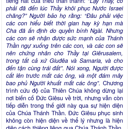
tiếng hát của triều thần thánh: “
Lạy Thầy, có
phải đã đến lúc Thầy khôi phục Nước Israel
chăng?” Người bảo họ rằng: “Ðâu phải việc
các con hiểu biết thời gian hay kỳ hạn mà
Cha đã ấn định do quyền bính Ngài. Nhưng
các con sẽ nhận được sức mạnh của Thánh
Thần ngự xuống trên các con, và các con sẽ
nên chứng nhân cho Thầy tại Giêrusalem,
trong tất cả xứ Giuđêa và Samaria, và cho
đến tận cùng trái đất”. Nói xong, Người được
cất lên trước mắt các ông, và một đám mây
bao phủ Người khuất mắt các ông”.
Chương
trình cứu độ của Thiên Chúa không dừng lại
nơi biến cố Đức Giêsu về trời, nhưng vẫn còn
tiếp diễn trong thế giới này qua sự hiện diện
của Chúa Thánh Thần. Đức Giêsu phục sinh
không còn hiện diện về thể lý nhưng là hiện
diện cách thiêng liêng qua Chúa Thánh Thần.