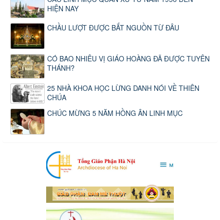
HIỆN NAY
CHẦU LƯỢT ĐƯỢC BẮT NGUỒN TỪ ĐÂU
CÓ BAO NHIÊU VỊ GIÁO HOÀNG ĐÃ ĐƯỢC TUYÊN
THÁNH?
25 NHÀ KHOA HỌC LỪNG DANH NÓI VỀ THIÊN
CHÚA
CHÚC MỪNG 5 NĂM HỒNG ÂN LINH MỤC