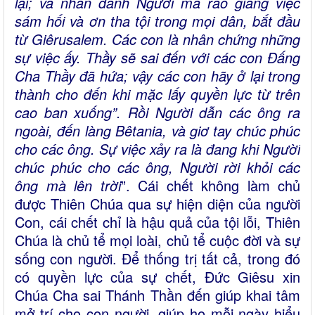
lại; và nhân danh Người mà rao giảng việc
sám hối và ơn tha tội trong mọi dân, bắt đầu
từ Giêrusalem. Các con là nhân chứng những
sự việc ấy. Thầy sẽ sai đến với các con Ðấng
Cha Thầy đã hứa; vậy các con hãy ở lại trong
thành cho đến khi mặc lấy quyền lực từ trên
cao ban xuống”. Rồi Người dẫn các ông ra
ngoài, đến làng Bêtania, và giơ tay chúc phúc
cho các ông. Sự việc xảy ra là đang khi Người
chúc phúc cho các ông, Người rời khỏi các
ông mà lên trời
”. Cái chết không làm chủ
được Thiên Chúa qua sự hiện diện của người
Con, cái chết chỉ là hậu quả của tội lỗi, Thiên
Chúa là chủ tể mọi loài, chủ tể cuộc đời và sự
sống con người. Để thống trị tất cả, trong đó
có quyền lực của sự chết, Đức Giêsu xin
Chúa Cha sai Thánh Thần đến giúp khai tâm
mở trí cho con người, giúp họ mỗi ngày hiểu