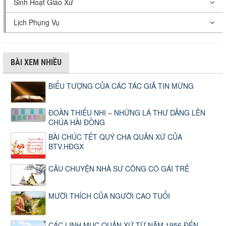
Sinh Hoạt Giáo Xứ
Lịch Phụng Vụ
BÀI XEM NHIỀU
BIỂU TƯỢNG CỦA CÁC TÁC GIẢ TIN MỪNG
ĐOÀN THIẾU NHI – NHỮNG LÁ THƯ DÂNG LÊN
CHÚA HÀI ĐỒNG
BÀI CHÚC TẾT QUÝ CHA QUẢN XỨ CỦA
BTV.HĐGX
CÂU CHUYỆN NHÀ SƯ CÕNG CÔ GÁI TRẺ
MƯỜI THÍCH CỦA NGƯỜI CAO TUỔI
CÁC LINH MỤC QUẢN XỨ TỪ NĂM 1956 ĐẾN