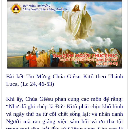
Bài kết Tin Mừng Chúa Giêsu Kitô theo Thánh
Luca. (Lc 24, 46-53)
Khi ấy, Chúa Giêsu phán cùng các môn đệ rằng:
“Như đã ghi chép là Ðức Kitô phải chịu khổ hình
và ngày thứ ba từ cõi chết sống lại; và nhân danh
Người mà rao giảng việc sám hối và ơn tha tội
trong mọi dân, bắt đầu từ Giêrusalem. Các con là