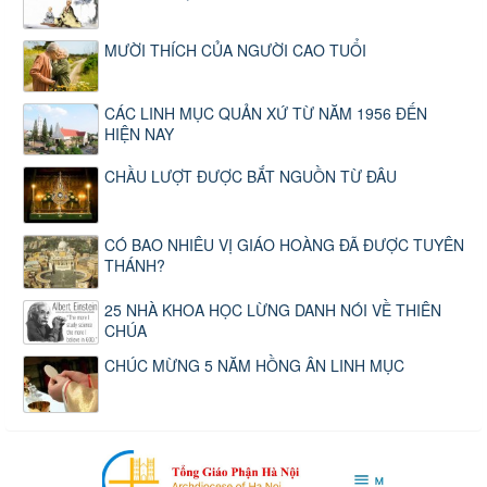
MƯỜI THÍCH CỦA NGƯỜI CAO TUỔI
CÁC LINH MỤC QUẢN XỨ TỪ NĂM 1956 ĐẾN
HIỆN NAY
CHẦU LƯỢT ĐƯỢC BẮT NGUỒN TỪ ĐÂU
CÓ BAO NHIÊU VỊ GIÁO HOÀNG ĐÃ ĐƯỢC TUYÊN
THÁNH?
25 NHÀ KHOA HỌC LỪNG DANH NÓI VỀ THIÊN
CHÚA
CHÚC MỪNG 5 NĂM HỒNG ÂN LINH MỤC