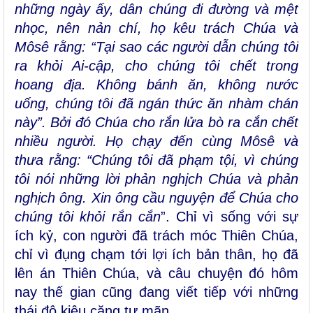
những ngày ấy, dân chúng đi đường và mệt
nhọc, nên nản chí, họ kêu trách Chúa và
Môsê rằng: “Tại sao các người dẫn chúng tôi
ra khỏi Ai-cập, cho chúng tôi chết trong
hoang địa. Không bánh ăn, không nước
uống, chúng tôi đã ngán thức ăn nhàm chán
này”. Bởi đó Chúa cho rắn lửa bò ra cắn chết
nhiều người. Họ chạy đến cùng Môsê và
thưa rằng: “Chúng tôi đã phạm tội, vì chúng
tôi nói những lời phản nghịch Chúa và phản
nghịch ông. Xin ông cầu nguyện để Chúa cho
chúng tôi khỏi rắn cắn
”. Chỉ vì sống với sự
ích kỷ, con người đã trách móc Thiên Chúa,
chỉ vì đụng chạm tới lợi ích bản thân, họ đã
lên án Thiên Chúa, và câu chuyện đó hôm
nay thế gian cũng đang viết tiếp với những
thái độ kiêu căng tự mãn.