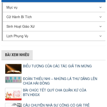
Mục vụ
Cử Hành Bí Tích
Sinh Hoạt Giáo Xứ
Lịch Phụng Vụ
BÀI XEM NHIỀU
BIỂU TƯỢNG CỦA CÁC TÁC GIẢ TIN MỪNG
ĐOÀN THIẾU NHI – NHỮNG LÁ THƯ DÂNG LÊN
CHÚA HÀI ĐỒNG
BÀI CHÚC TẾT QUÝ CHA QUẢN XỨ CỦA
BTV.HĐGX
CÂU CHUYỆN NHÀ SƯ CÕNG CÔ GÁI TRẺ