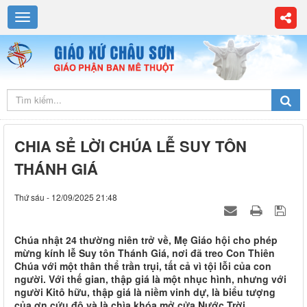
CHIA SẺ LỜI CHÚA LỄ SUY TÔN
THÁNH GIÁ
Thứ sáu - 12/09/2025 21:48
Chúa nhật 24 thường niên trở về, Mẹ Giáo hội cho phép
mừng kính lễ Suy tôn Thánh Giá, nơi đã treo Con Thiên
Chúa với một thân thể trần trụi, tất cả vì tội lỗi của con
người. Với thế gian, thập giá là một nhục hình, nhưng với
người Kitô hữu, thập giá là niềm vinh dự, là biểu tượng
của ơn cứu độ và là chìa khóa mở cửa Nước Trời.