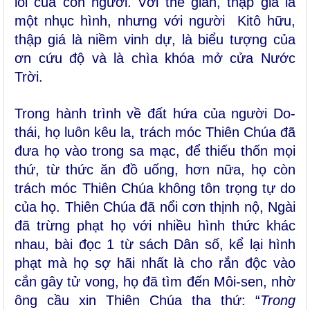
lỗi của con người. Với thế gian, thập giá là
một nhục hình, nhưng với người Kitô hữu,
thập giá là niềm vinh dự, là biểu tượng của
ơn cứu độ và là chìa khóa mở cửa Nước
Trời.
Trong hành trình về đất hứa của người Do-
thái, họ luôn kêu la, trách móc Thiên Chúa đã
đưa họ vào trong sa mạc, để thiếu thốn mọi
thứ, từ thức ăn đồ uống, hơn nữa, họ còn
trách móc Thiên Chúa không tôn trọng tự do
của họ. Thiên Chúa đã nổi cơn thịnh nộ, Ngài
đã trừng phạt họ với nhiều hình thức khác
nhau, bài đọc 1 từ sách Dân số, kể lại hình
phạt mà họ sợ hãi nhất là cho rắn độc vào
cắn gây tử vong, họ đã tìm đến Môi-sen, nhờ
ông cầu xin Thiên Chúa tha thứ: “
Trong