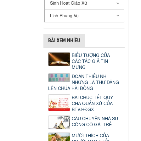
Sinh Hoạt Giáo Xứ
Lịch Phụng Vụ
BÀI XEM NHIỀU
BIỂU TƯỢNG CỦA
CÁC TÁC GIẢ TIN
MỪNG
ĐOÀN THIẾU NHI –
NHỮNG LÁ THƯ DÂNG
LÊN CHÚA HÀI ĐỒNG
BÀI CHÚC TẾT QUÝ
CHA QUẢN XỨ CỦA
BTV.HĐGX
CÂU CHUYỆN NHÀ SƯ
CÕNG CÔ GÁI TRẺ
MƯỜI THÍCH CỦA