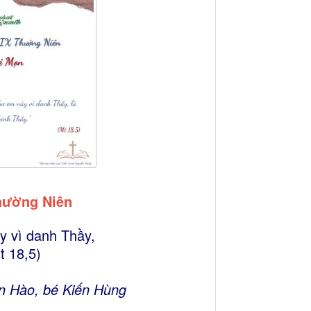
hường Niên
y vì danh Thầy,
t 18,5)
ến Hào, bé Kiến Hùng