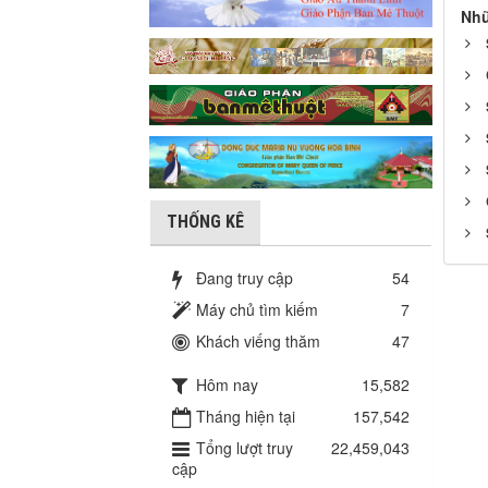
Nhữ
THỐNG KÊ
Đang truy cập
54
Máy chủ tìm kiếm
7
Khách viếng thăm
47
Hôm nay
15,582
Tháng hiện tại
157,542
Tổng lượt truy
22,459,043
cập