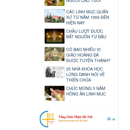
NGƯỜI CAO TUỔI
CÁC LINH MỤC QUẢN
XỨ TỪ NĂM 1956 ĐẾN
HIỆN NAY
CHẦU LƯỢT ĐƯỢC
BẮT NGUỒN TỪ ĐÂU
CÓ BAO NHIÊU VỊ
GIÁO HOÀNG ĐÃ
ĐƯỢC TUYÊN THÁNH?
25 NHÀ KHOA HỌC
LỪNG DANH NÓI VỀ
THIÊN CHÚA
CHÚC MỪNG 5 NĂM
HỒNG ÂN LINH MỤC