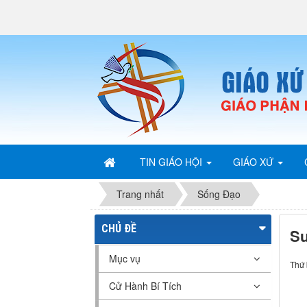
TIN GIÁO HỘI
GIÁO XỨ
Trang nhất
Sống Đạo
CHỦ ĐỀ
Su
Mục vụ
Thứ 
Cử Hành Bí Tích