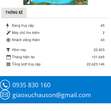
THỐNG KÊ
Đang truy cập
45
Máy chủ tìm kiếm
2
Khách viếng thăm
43
Hôm nay
22,923
Tháng hiện tại
121,645
Tổng lượt truy cập
22,423,146
0935 830 160
giaoxuchauson@gmail.com