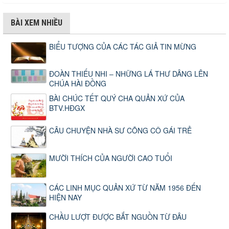
BÀI XEM NHIỀU
BIỂU TƯỢNG CỦA CÁC TÁC GIẢ TIN MỪNG
ĐOÀN THIẾU NHI – NHỮNG LÁ THƯ DÂNG LÊN
CHÚA HÀI ĐỒNG
BÀI CHÚC TẾT QUÝ CHA QUẢN XỨ CỦA
BTV.HĐGX
CÂU CHUYỆN NHÀ SƯ CÕNG CÔ GÁI TRẺ
MƯỜI THÍCH CỦA NGƯỜI CAO TUỔI
CÁC LINH MỤC QUẢN XỨ TỪ NĂM 1956 ĐẾN
HIỆN NAY
CHẦU LƯỢT ĐƯỢC BẮT NGUỒN TỪ ĐÂU