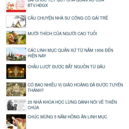
BTV.HĐGX
CÂU CHUYỆN NHÀ SƯ CÕNG CÔ GÁI TRẺ
MƯỜI THÍCH CỦA NGƯỜI CAO TUỔI
CÁC LINH MỤC QUẢN XỨ TỪ NĂM 1956 ĐẾN
HIỆN NAY
CHẦU LƯỢT ĐƯỢC BẮT NGUỒN TỪ ĐÂU
CÓ BAO NHIÊU VỊ GIÁO HOÀNG ĐÃ ĐƯỢC TUYÊN
THÁNH?
25 NHÀ KHOA HỌC LỪNG DANH NÓI VỀ THIÊN
CHÚA
CHÚC MỪNG 5 NĂM HỒNG ÂN LINH MỤC