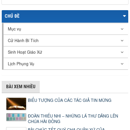
CHỦ ĐỀ
Mục vụ
Cử Hành Bí Tích
Sinh Hoạt Giáo Xứ
Lịch Phụng Vụ
BÀI XEM NHIỀU
BIỂU TƯỢNG CỦA CÁC TÁC GIẢ TIN MỪNG
ĐOÀN THIẾU NHI – NHỮNG LÁ THƯ DÂNG LÊN
CHÚA HÀI ĐỒNG
BÀI CHÚC TẾT QUÝ CHA QUẢN XỨ CỦA