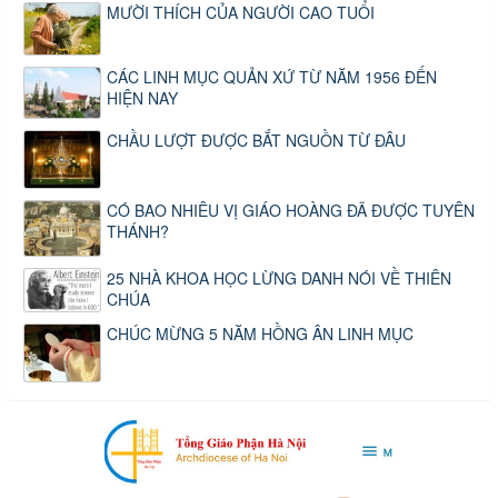
MƯỜI THÍCH CỦA NGƯỜI CAO TUỔI
CÁC LINH MỤC QUẢN XỨ TỪ NĂM 1956 ĐẾN
HIỆN NAY
CHẦU LƯỢT ĐƯỢC BẮT NGUỒN TỪ ĐÂU
CÓ BAO NHIÊU VỊ GIÁO HOÀNG ĐÃ ĐƯỢC TUYÊN
THÁNH?
25 NHÀ KHOA HỌC LỪNG DANH NÓI VỀ THIÊN
CHÚA
CHÚC MỪNG 5 NĂM HỒNG ÂN LINH MỤC