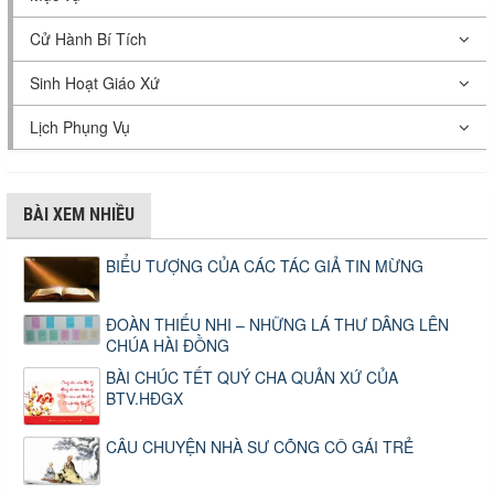
Cử Hành Bí Tích
Sinh Hoạt Giáo Xứ
Lịch Phụng Vụ
BÀI XEM NHIỀU
BIỂU TƯỢNG CỦA CÁC TÁC GIẢ TIN MỪNG
ĐOÀN THIẾU NHI – NHỮNG LÁ THƯ DÂNG LÊN
CHÚA HÀI ĐỒNG
BÀI CHÚC TẾT QUÝ CHA QUẢN XỨ CỦA
BTV.HĐGX
CÂU CHUYỆN NHÀ SƯ CÕNG CÔ GÁI TRẺ