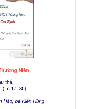
 Thường Niên
hư thế,
 (Lc 17, 30)
ến Hào, bé Kiến Hùng