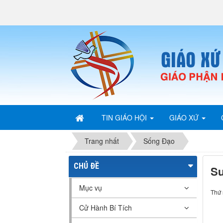
TIN GIÁO HỘI
GIÁO XỨ
Trang nhất
Sống Đạo
CHỦ ĐỀ
Su
Mục vụ
Thứ 
Cử Hành Bí Tích