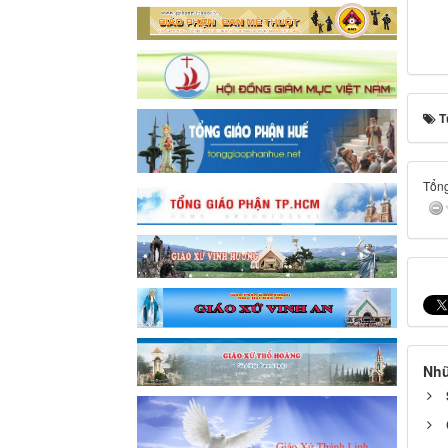
T
Tổng
Nhữ