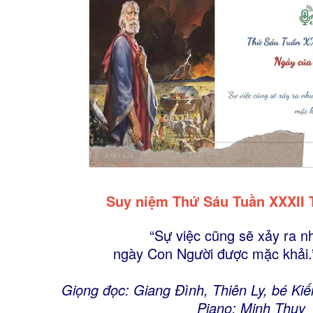
Suy niệm Thứ Sáu Tuần XXXII
“Sự việc cũng sẽ xảy ra n
ngày Con Người được mặc khải.”
Giọng đọc: Giang Đình, Thiên Ly, bé Ki
Piano: Minh Thụy