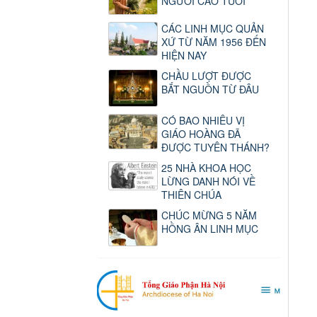
NGƯỜI CAO TUỔI
CÁC LINH MỤC QUẢN
XỨ TỪ NĂM 1956 ĐẾN
HIỆN NAY
CHẦU LƯỢT ĐƯỢC
BẮT NGUỒN TỪ ĐÂU
CÓ BAO NHIÊU VỊ
GIÁO HOÀNG ĐÃ
ĐƯỢC TUYÊN THÁNH?
25 NHÀ KHOA HỌC
LỪNG DANH NÓI VỀ
THIÊN CHÚA
CHÚC MỪNG 5 NĂM
HỒNG ÂN LINH MỤC