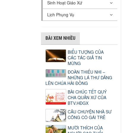
Sinh Hoạt Giáo Xứ
Lịch Phụng Vụ
BÀI XEM NHIỀU
BIỂU TƯỢNG CỦA
CÁC TÁC GIẢ TIN
MỪNG
ĐOÀN THIẾU NHI –
NHỮNG LÁ THƯ DÂNG
LÊN CHÚA HÀI ĐỒNG
BÀI CHÚC TẾT QUÝ
CHA QUẢN XỨ CỦA
BTV.HĐGX
CÂU CHUYỆN NHÀ SƯ
CÕNG CÔ GÁI TRẺ
MƯỜI THÍCH CỦA