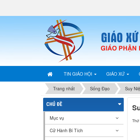
TIN GIÁO HỘI
GIÁO XỨ
Trang nhất
Sống Đạo
Suy Ni
CHỦ ĐỀ
Su
Mục vụ
Thứ 
Cử Hành Bí Tích