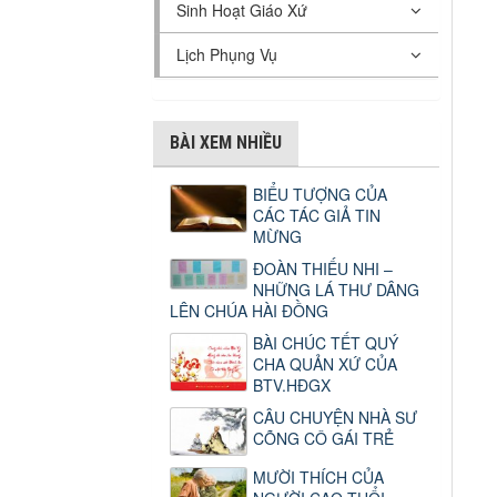
Sinh Hoạt Giáo Xứ
Lịch Phụng Vụ
BÀI XEM NHIỀU
BIỂU TƯỢNG CỦA
CÁC TÁC GIẢ TIN
MỪNG
ĐOÀN THIẾU NHI –
NHỮNG LÁ THƯ DÂNG
LÊN CHÚA HÀI ĐỒNG
BÀI CHÚC TẾT QUÝ
CHA QUẢN XỨ CỦA
BTV.HĐGX
CÂU CHUYỆN NHÀ SƯ
CÕNG CÔ GÁI TRẺ
MƯỜI THÍCH CỦA