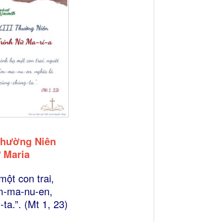
Thường Niên
ữ Maria
một con trai,
Em-ma-nu-en,
ta.”. (Mt 1, 23)