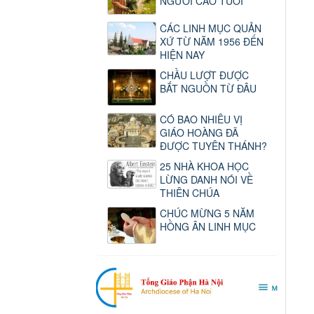
NGƯỜI CAO TUỔI
CÁC LINH MỤC QUẢN
XỨ TỪ NĂM 1956 ĐẾN
HIỆN NAY
CHẦU LƯỢT ĐƯỢC
BẮT NGUỒN TỪ ĐÂU
CÓ BAO NHIÊU VỊ
GIÁO HOÀNG ĐÃ
ĐƯỢC TUYÊN THÁNH?
25 NHÀ KHOA HỌC
LỪNG DANH NÓI VỀ
THIÊN CHÚA
CHÚC MỪNG 5 NĂM
HỒNG ÂN LINH MỤC