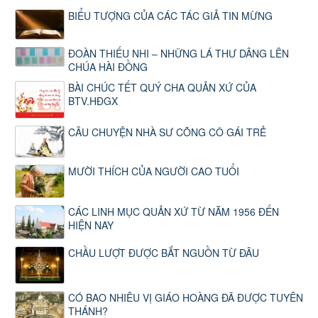
BIỂU TƯỢNG CỦA CÁC TÁC GIẢ TIN MỪNG
ĐOÀN THIẾU NHI – NHỮNG LÁ THƯ DÂNG LÊN
CHÚA HÀI ĐỒNG
BÀI CHÚC TẾT QUÝ CHA QUẢN XỨ CỦA
BTV.HĐGX
CÂU CHUYỆN NHÀ SƯ CÕNG CÔ GÁI TRẺ
MƯỜI THÍCH CỦA NGƯỜI CAO TUỔI
CÁC LINH MỤC QUẢN XỨ TỪ NĂM 1956 ĐẾN
HIỆN NAY
CHẦU LƯỢT ĐƯỢC BẮT NGUỒN TỪ ĐÂU
CÓ BAO NHIÊU VỊ GIÁO HOÀNG ĐÃ ĐƯỢC TUYÊN
THÁNH?