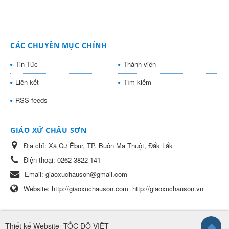
CÁC CHUYÊN MỤC CHÍNH
Tin Tức
Thành viên
Liên kết
Tìm kiếm
RSS-feeds
GIÁO XỨ CHÂU SƠN
Địa chỉ:
Xã Cư Êbur, TP. Buôn Ma Thuột, Đắk Lắk
Điện thoại:
0262 3822 141
Email:
giaoxuchauson@gmail.com
Website:
http://giaoxuchauson.com
http://giaoxuchauson.vn
Thiết kế Website
:
TỐC ĐỘ VIỆT