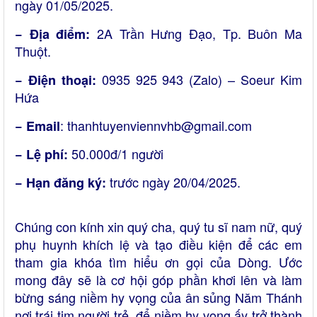
ngày 01/05/2025.
2A Trần Hưng Đạo, Tp. Buôn Ma
− Địa điểm:
Thuột.
0935 925 943 (Zalo) – Soeur Kim
− Điện thoại:
Hứa
: thanhtuyenviennvhb@gmail.com
− Email
50.000đ/1 người
− Lệ phí:
trước ngày 20/04/2025.
− Hạn đăng ký:
Chúng con kính xin quý cha, quý tu sĩ nam nữ, quý
phụ huynh khích lệ và tạo điều kiện để các em
tham gia khóa tìm hiểu ơn gọi của Dòng. Ước
mong đây sẽ là cơ hội góp phần khơi lên và làm
bừng sáng niềm hy vọng của ân sủng Năm Thánh
nơi trái tim người trẻ, để niềm hy vọng ấy trở thành