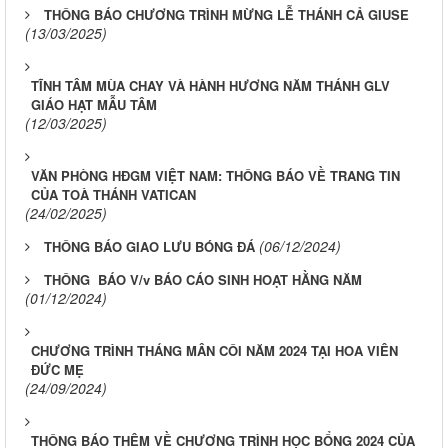
THÔNG BÁO CHƯƠNG TRÌNH MỪNG LỄ THÁNH CẢ GIUSE
(13/03/2025)
TĨNH TÂM MÙA CHAY VÀ HÀNH HƯƠNG NĂM THÁNH GLV
GIÁO HẠT MẪU TÂM
(12/03/2025)
VĂN PHÒNG HĐGM VIỆT NAM: THÔNG BÁO VỀ TRANG TIN
CỦA TOÀ THÁNH VATICAN
(24/02/2025)
(06/12/2024)
THÔNG BÁO GIAO LƯU BÓNG ĐÁ
THÔNG BÁO V/v BÁO CÁO SINH HOẠT HẰNG NĂM
(01/12/2024)
CHƯƠNG TRÌNH THÁNG MÂN CÔI NĂM 2024 TẠI HOA VIÊN
ĐỨC MẸ
(24/09/2024)
THÔNG BÁO THÊM VỀ CHƯƠNG TRÌNH HỌC BỔNG 2024 CỦA