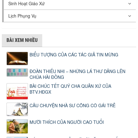
Sinh Hoạt Giáo Xứ
Lịch Phụng Vụ
BÀI XEM NHIỀU
BIỂU TƯỢNG CỦA CÁC TÁC GIẢ TIN MỪNG
ĐOÀN THIẾU NHI – NHỮNG LÁ THƯ DÂNG LÊN
CHÚA HÀI ĐỒNG
BÀI CHÚC TẾT QUÝ CHA QUẢN XỨ CỦA
BTV.HĐGX
CÂU CHUYỆN NHÀ SƯ CÕNG CÔ GÁI TRẺ
MƯỜI THÍCH CỦA NGƯỜI CAO TUỔI