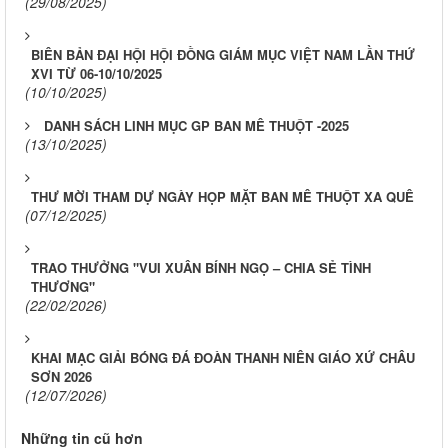
(29/08/2025)
BIÊN BẢN ĐẠI HỘI HỘI ĐỒNG GIÁM MỤC VIỆT NAM LẦN THỨ
XVI TỪ 06-10/10/2025
(10/10/2025)
DANH SÁCH LINH MỤC GP BAN MÊ THUỘT -2025
(13/10/2025)
THƯ MỜI THAM DỰ NGÀY HỌP MẶT BAN MÊ THUỘT XA QUÊ
(07/12/2025)
TRAO THƯỞNG "VUI XUÂN BÍNH NGỌ – CHIA SẺ TÌNH
THƯƠNG"
(22/02/2026)
KHAI MẠC GIẢI BÓNG ĐÁ ĐOÀN THANH NIÊN GIÁO XỨ CHÂU
SƠN 2026
(12/07/2026)
Những tin cũ hơn