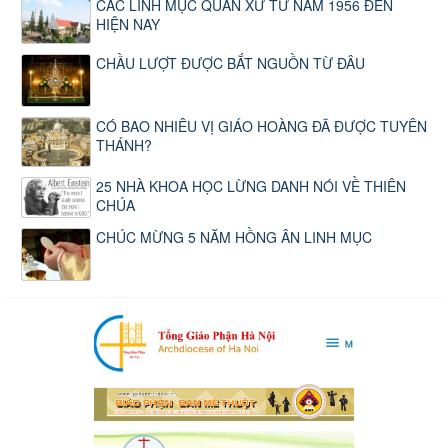
CÁC LINH MỤC QUẢN XỨ TỪ NĂM 1956 ĐẾN
HIỆN NAY
CHẦU LƯỢT ĐƯỢC BẮT NGUỒN TỪ ĐÂU
CÓ BAO NHIÊU VỊ GIÁO HOÀNG ĐÃ ĐƯỢC TUYÊN
THÁNH?
25 NHÀ KHOA HỌC LỪNG DANH NÓI VỀ THIÊN
CHÚA
CHÚC MỪNG 5 NĂM HỒNG ÂN LINH MỤC