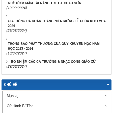
QUỸ ƯƠM MẦM TÀI NĂNG TRẺ GX CHÂU SƠN
(19/09/2024)
GIẢI BÓNG ĐÁ ĐOÀN TRÁNG NIÊN MỪNG LỄ CHÚA KITO VUA
2024
(29/08/2024)
THÔNG BÁO PHÁT THƯỞNG CỦA QUỸ KHUYẾN HỌC NĂM
HỌC 2023 - 2024
(10/07/2024)
BỔ NHIỆM CÁC CA TRƯỞNG & NHẠC CÔNG GIÁO XỨ
(29/06/2024)
CHỦ ĐỀ
Mục vụ
Cử Hành Bí Tích