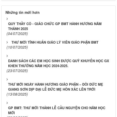
Những tin mới hơn
QUY THẦY CÔ - GIÁO CHỨC GP BMT HÀNH HƯƠNG NĂM
THÁNH 2025
(04/07/2025)
THƯ MỜI TĨNH HUẤN GIÁO LÝ VIÊN GIÁO PHẬN BMT
(10/07/2025)
DANH SÁCH CÁC EM HỌC SINH ĐƯỢC QUỸ KHUYẾN HỌC GX
KHEN THƯỞNG NĂM HỌC 2024-2025.
(23/07/2025)
THƯ MỜI NGÀY HÀNH HƯƠNG GIÁO PHẬN – ĐỒI ĐỨC MẸ
GIANG SƠN DỊP ĐẠI LỄ ĐỨC MẸ HỒN XÁC LÊN TRỜI
(13/08/2025)
GP BMT: THƯ MỜI THÁNH LỄ CẦU NGUYỆN CHO NĂM HỌC
MỚI