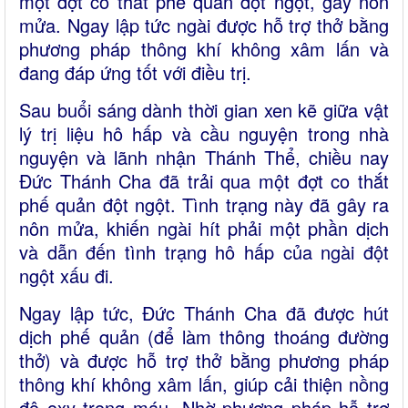
một đợt co thắt phế quản đột ngột, gây nôn
mửa. Ngay lập tức ngài được hỗ trợ thở bằng
phương pháp thông khí không xâm lấn và
đang đáp ứng tốt với điều trị.
Sau buổi sáng dành thời gian xen kẽ giữa vật
lý trị liệu hô hấp và cầu nguyện trong nhà
nguyện và lãnh nhận Thánh Thể, chiều nay
Đức Thánh Cha đã trải qua một đợt co thắt
phế quản đột ngột. Tình trạng này đã gây ra
nôn mửa, khiến ngài hít phải một phần dịch
và dẫn đến tình trạng hô hấp của ngài đột
ngột xấu đi.
Ngay lập tức, Đức Thánh Cha đã được hút
dịch phế quản (để làm thông thoáng đường
thở) và được hỗ trợ thở bằng phương pháp
thông khí không xâm lấn, giúp cải thiện nồng
độ oxy trong máu. Nhờ phương pháp hỗ trợ