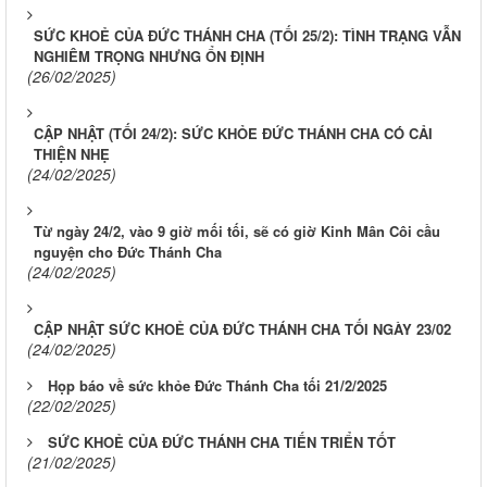
SỨC KHOẺ CỦA ĐỨC THÁNH CHA (TỐI 25/2): TÌNH TRẠNG VẪN
NGHIÊM TRỌNG NHƯNG ỔN ĐỊNH
(26/02/2025)
CẬP NHẬT (TỐI 24/2): SỨC KHỎE ĐỨC THÁNH CHA CÓ CẢI
THIỆN NHẸ
(24/02/2025)
Từ ngày 24/2, vào 9 giờ mối tối, sẽ có giờ Kinh Mân Côi cầu
nguyện cho Đức Thánh Cha
(24/02/2025)
CẬP NHẬT SỨC KHOẺ CỦA ĐỨC THÁNH CHA TỐI NGÀY 23/02
(24/02/2025)
Họp báo về sức khỏe Đức Thánh Cha tối 21/2/2025
(22/02/2025)
SỨC KHOẺ CỦA ĐỨC THÁNH CHA TIẾN TRIỂN TỐT
(21/02/2025)