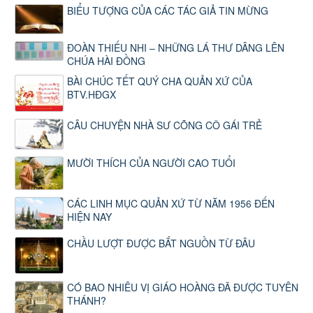
BIỂU TƯỢNG CỦA CÁC TÁC GIẢ TIN MỪNG
ĐOÀN THIẾU NHI – NHỮNG LÁ THƯ DÂNG LÊN
CHÚA HÀI ĐỒNG
BÀI CHÚC TẾT QUÝ CHA QUẢN XỨ CỦA
BTV.HĐGX
CÂU CHUYỆN NHÀ SƯ CÕNG CÔ GÁI TRẺ
MƯỜI THÍCH CỦA NGƯỜI CAO TUỔI
CÁC LINH MỤC QUẢN XỨ TỪ NĂM 1956 ĐẾN
HIỆN NAY
CHẦU LƯỢT ĐƯỢC BẮT NGUỒN TỪ ĐÂU
CÓ BAO NHIÊU VỊ GIÁO HOÀNG ĐÃ ĐƯỢC TUYÊN
THÁNH?