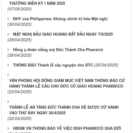
THƯỜNG NIÊN KỲ I NĂM 2025
(07/05/2025)
ĐHY của Philippines: Không chính trị hóa Mật nghị
(30/04/2025)
MẬT NGHỊ BẦU GIÁO HOÀNG BẮT ĐẦU NGÀY 7/5/2025
(28/04/2025)
Hồng y đoàn viếng mộ Đức Thánh Cha Phanxicô
(28/04/2025)
(25/04/2025)
THÔNG BÁO Thánh lễ cầu nguyện cho ĐTC
VĂN PHÒNG HỘI ĐỒNG GIÁM MỤC VIỆT NAM THÔNG BÁO CỬ
HÀNH THÁNH LỄ CẦU CHO ĐỨC CỐ GIÁO HOÀNG PHANXICÔ
(23/04/2025)
THÁNH LỄ AN TÁNG ĐỨC THÁNH CHA SẼ ĐƯỢC CỬ HÀNH
VÀO THỨ BẢY NGÀY 26/4/2025
(22/04/2025)
HĐGM VN THÔNG BÁO VỀ VIỆC ĐGH PHANXICÔ QUA ĐỜI