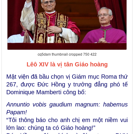
cq5dam thumbnail cropped 750 422
Lêô XIV là vị tân Giáo hoàng
Mật viện đã bầu chọn vị Giám mục Roma thứ
267, được Đức Hồng y trưởng đẳng phó tế
Dominique Mamberti công bố:
Annuntio vobis gaudium magnum: habemus
Papam!
“Tôi thông báo cho anh chị em một niềm vui
lớn lao: chúng ta có Giáo hoàng!”