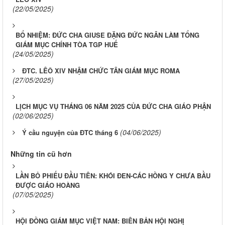
(22/05/2025)
BỔ NHIỆM: ĐỨC CHA GIUSE ĐẶNG ĐỨC NGÂN LÀM TỔNG
GIÁM MỤC CHÍNH TÒA TGP HUẾ
(24/05/2025)
ĐTC. LÊÔ XIV NHẬM CHỨC TÂN GIÁM MỤC ROMA
(27/05/2025)
LỊCH MỤC VỤ THÁNG 06 NĂM 2025 CỦA ĐỨC CHA GIÁO PHẬN
(02/06/2025)
(04/06/2025)
Ý cầu nguyện của ĐTC tháng 6
Những tin cũ hơn
LẦN BỎ PHIẾU ĐẦU TIÊN: KHÓI ĐEN-CÁC HỒNG Y CHƯA BẦU
ĐƯỢC GIÁO HOÀNG
(07/05/2025)
HỘI ĐỒNG GIÁM MỤC VIỆT NAM: BIÊN BẢN HỘI NGHỊ