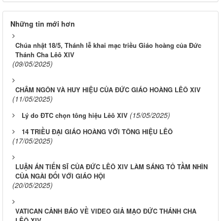
Những tin mới hơn
Chúa nhật 18/5, Thánh lễ khai mạc triều Giáo hoàng của Đức
Thánh Cha Lêô XIV
(09/05/2025)
CHÂM NGÔN VÀ HUY HIỆU CỦA ĐỨC GIÁO HOÀNG LÊÔ XIV
(11/05/2025)
(15/05/2025)
Lý do ĐTC chọn tông hiệu Lêô XIV
14 TRIỀU ĐẠI GIÁO HOÀNG VỚI TÔNG HIỆU LÊÔ
(17/05/2025)
LUẬN ÁN TIẾN SĨ CỦA ĐỨC LÊÔ XIV LÀM SÁNG TỎ TẦM NHÌN
CỦA NGÀI ĐỐI VỚI GIÁO HỘI
(20/05/2025)
VATICAN CẢNH BÁO VỀ VIDEO GIẢ MẠO ĐỨC THÁNH CHA
LÊÔ XIV