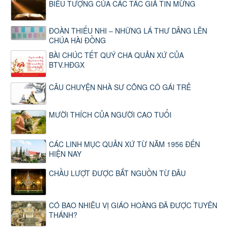
BIỂU TƯỢNG CỦA CÁC TÁC GIẢ TIN MỪNG
ĐOÀN THIẾU NHI – NHỮNG LÁ THƯ DÂNG LÊN
CHÚA HÀI ĐỒNG
BÀI CHÚC TẾT QUÝ CHA QUẢN XỨ CỦA
BTV.HĐGX
CÂU CHUYỆN NHÀ SƯ CÕNG CÔ GÁI TRẺ
MƯỜI THÍCH CỦA NGƯỜI CAO TUỔI
CÁC LINH MỤC QUẢN XỨ TỪ NĂM 1956 ĐẾN
HIỆN NAY
CHẦU LƯỢT ĐƯỢC BẮT NGUỒN TỪ ĐÂU
CÓ BAO NHIÊU VỊ GIÁO HOÀNG ĐÃ ĐƯỢC TUYÊN
THÁNH?