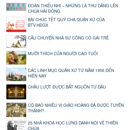
ĐOÀN THIẾU NHI – NHỮNG LÁ THƯ DÂNG LÊN
CHÚA HÀI ĐỒNG
BÀI CHÚC TẾT QUÝ CHA QUẢN XỨ CỦA
BTV.HĐGX
CÂU CHUYỆN NHÀ SƯ CÕNG CÔ GÁI TRẺ
MƯỜI THÍCH CỦA NGƯỜI CAO TUỔI
CÁC LINH MỤC QUẢN XỨ TỪ NĂM 1956 ĐẾN
HIỆN NAY
CHẦU LƯỢT ĐƯỢC BẮT NGUỒN TỪ ĐÂU
CÓ BAO NHIÊU VỊ GIÁO HOÀNG ĐÃ ĐƯỢC TUYÊN
THÁNH?
25 NHÀ KHOA HỌC LỪNG DANH NÓI VỀ THIÊN
CHÚA