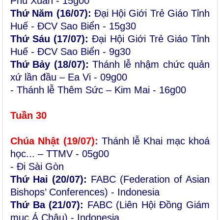
Phú Xuân - 15g00
Thứ Năm (
16/07):
Đại Hội Giới Trẻ Giáo Tỉnh
Huế - ĐCV Sao Biển - 15g30
Thứ Sáu (17/07):
Đại Hội Giới Trẻ Giáo Tỉnh
Huế - ĐCV Sao Biển - 9g30
Thứ Bảy (18/07):
Thánh lễ nhậm chức quản
xứ lần đầu – Ea Vi - 09g00
- Thánh lễ Thêm Sức – Kim Mai - 16g00
Tuần
30
Chúa Nhật (
19
/0
7
):
Thánh lễ Khai mạc khoá
học... – TTMV - 05g00
- Đi Sài Gòn
Thứ Hai (20/07):
FABC (Federation of Asian
Bishops’ Conferences) - Indonesia
Thứ Ba (21/07):
FABC (Liên Hội Đồng Giám
mục Á Châu) - Indonesia