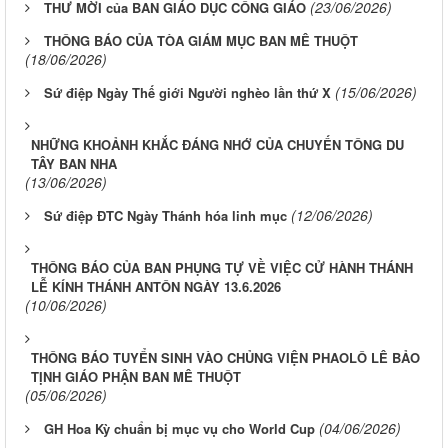
(23/06/2026)
THƯ MỜI của BAN GIÁO DỤC CÔNG GIÁO
THÔNG BÁO CỦA TÒA GIÁM MỤC BAN MÊ THUỘT
(18/06/2026)
(15/06/2026)
Sứ điệp Ngày Thế giới Người nghèo lần thứ X
NHỮNG KHOẢNH KHẮC ĐÁNG NHỚ CỦA CHUYẾN TÔNG DU
TÂY BAN NHA
(13/06/2026)
(12/06/2026)
Sứ điệp ĐTC Ngày Thánh hóa linh mục
THÔNG BÁO CỦA BAN PHỤNG TỰ VỀ VIỆC CỬ HÀNH THÁNH
LỄ KÍNH THÁNH ANTÔN NGÀY 13.6.2026
(10/06/2026)
THÔNG BÁO TUYỂN SINH VÀO CHỦNG VIỆN PHAOLÔ LÊ BẢO
TỊNH GIÁO PHẬN BAN MÊ THUỘT
(05/06/2026)
(04/06/2026)
GH Hoa Kỳ chuẩn bị mục vụ cho World Cup