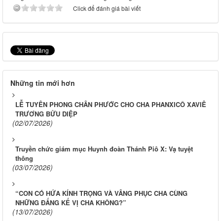
Click để đánh giá bài viết
Những tin mới hơn
LỄ TUYÊN PHONG CHÂN PHƯỚC CHO CHA PHANXICÔ XAVIÊ
TRƯƠNG BỬU DIỆP
(02/07/2026)
Truyền chức giám mục Huynh đoàn Thánh Piô X: Vạ tuyệt
thông
(03/07/2026)
“CON CÓ HỨA KÍNH TRỌNG VÀ VÂNG PHỤC CHA CÙNG
NHỮNG ĐẤNG KẾ VỊ CHA KHÔNG?”
(13/07/2026)