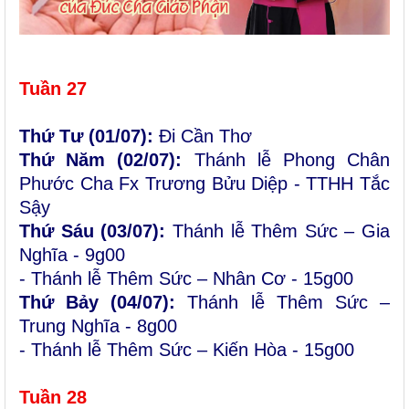
Tuần 2
7
Thứ Tư (0
1/07):
Đi Cần Thơ
Thứ Năm (0
2/07):
Thánh lễ Phong Chân
Phước Cha Fx Trương Bửu Diệp - TTHH Tắc
Sậy
Thứ Sáu (03/07):
Thánh lễ Thêm Sức – Gia
Nghĩa - 9g00
- Thánh lễ Thêm Sức – Nhân Cơ - 15g00
Thứ Bảy (0
4/07):
Thánh lễ Thêm Sức –
Trung Nghĩa - 8g00
- Thánh lễ Thêm Sức – Kiến Hòa - 15g00
Tuần 2
8