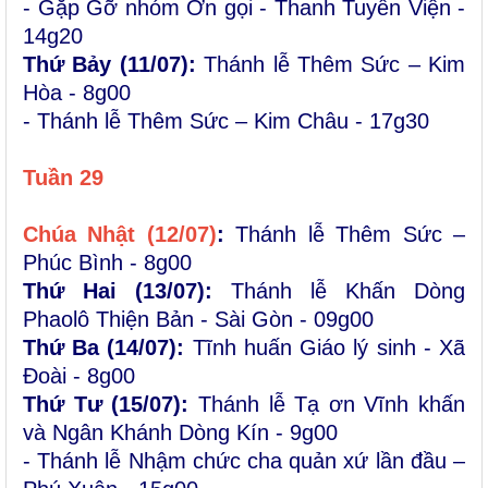
- Gặp Gỡ nhóm Ơn gọi - Thanh Tuyển Viện -
14g20
Thứ Bảy (11/07):
Thánh lễ Thêm Sức – Kim
Hòa - 8g00
- Thánh lễ Thêm Sức – Kim Châu - 17g30
Tuần 2
9
Chúa Nhật (
12
/0
7
)
:
Thánh lễ Thêm Sức –
Phúc Bình - 8g00
Thứ Hai (13/07):
Thánh lễ Khấn Dòng
Phaolô Thiện Bản - Sài Gòn - 09g00
Thứ Ba (
14/07):
Tĩnh huấn Giáo lý sinh - Xã
Đoài - 8g00
Thứ Tư (
15/07):
Thánh lễ Tạ ơn Vĩnh khấn
và Ngân Khánh Dòng Kín - 9g00
- Thánh lễ Nhậm chức cha quản xứ lần đầu –