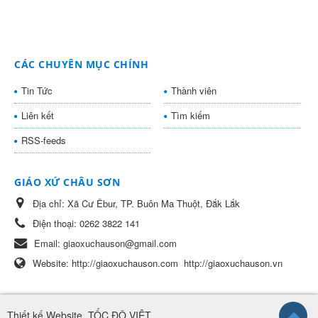
CÁC CHUYÊN MỤC CHÍNH
Tin Tức
Thành viên
Liên kết
Tìm kiếm
RSS-feeds
GIÁO XỨ CHÂU SƠN
Địa chỉ:
Xã Cư Êbur, TP. Buôn Ma Thuột, Đắk Lắk
Điện thoại:
0262 3822 141
Email:
giaoxuchauson@gmail.com
Website:
http://giaoxuchauson.com
http://giaoxuchauson.vn
Thiết kế Website
:
TỐC ĐỘ VIỆT