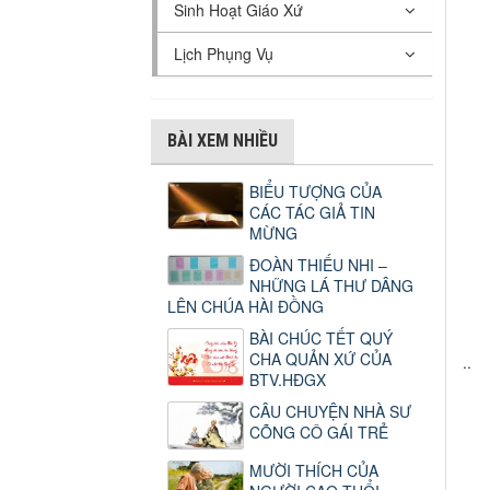
Sinh Hoạt Giáo Xứ
Lịch Phụng Vụ
BÀI XEM NHIỀU
BIỂU TƯỢNG CỦA
CÁC TÁC GIẢ TIN
MỪNG
ĐOÀN THIẾU NHI –
NHỮNG LÁ THƯ DÂNG
LÊN CHÚA HÀI ĐỒNG
BÀI CHÚC TẾT QUÝ
CHA QUẢN XỨ CỦA
..
BTV.HĐGX
CÂU CHUYỆN NHÀ SƯ
CÕNG CÔ GÁI TRẺ
MƯỜI THÍCH CỦA