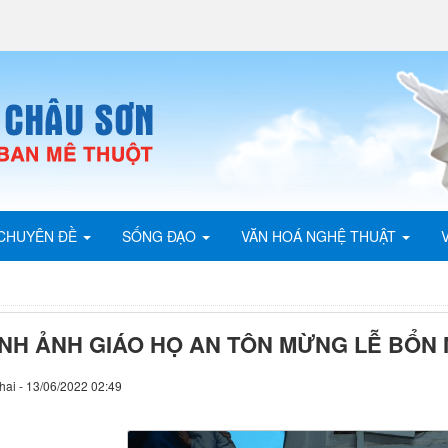
CHUYÊN ĐỀ
SỐNG ĐẠO
VĂN HOÁ NGHỆ THUẬT
ÌNH ẢNH GIÁO HỌ AN TÔN MỪNG LỄ BỔN 
hai - 13/06/2022 02:49