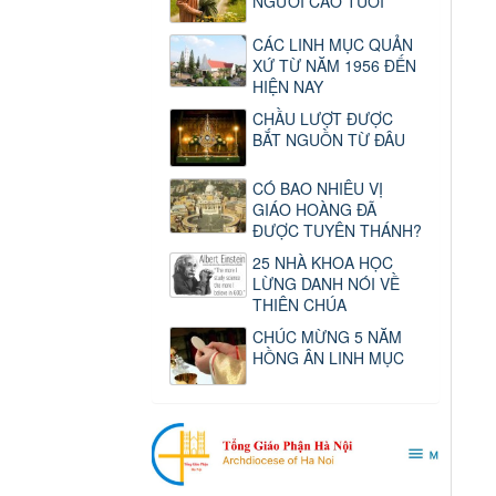
NGƯỜI CAO TUỔI
CÁC LINH MỤC QUẢN
XỨ TỪ NĂM 1956 ĐẾN
HIỆN NAY
CHẦU LƯỢT ĐƯỢC
BẮT NGUỒN TỪ ĐÂU
CÓ BAO NHIÊU VỊ
GIÁO HOÀNG ĐÃ
ĐƯỢC TUYÊN THÁNH?
25 NHÀ KHOA HỌC
LỪNG DANH NÓI VỀ
THIÊN CHÚA
CHÚC MỪNG 5 NĂM
HỒNG ÂN LINH MỤC