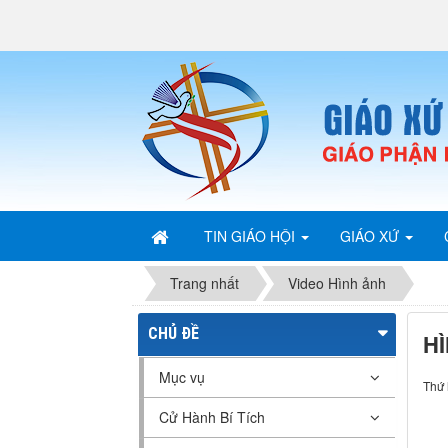
TIN GIÁO HỘI
GIÁO XỨ
Trang nhất
Video Hình ảnh
CHỦ ĐỀ
H
Mục vụ
Thứ 
Cử Hành Bí Tích