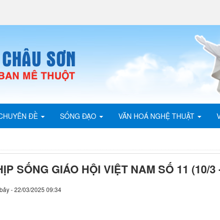
CHUYÊN ĐỀ
SỐNG ĐẠO
VĂN HOÁ NGHỆ THUẬT
ỊP SỐNG GIÁO HỘI VIỆT NAM SỐ 11 (10/3 - 
bảy - 22/03/2025 09:34