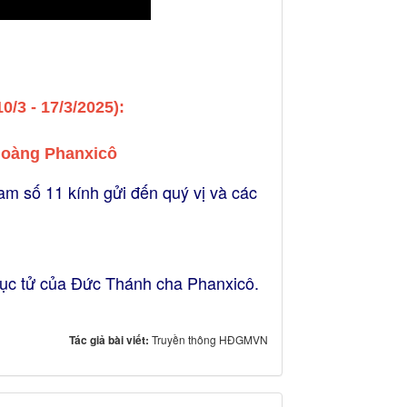
0/3 - 17/3/2025):
hoàng Phanxicô
m số 11 kính gửi đến quý vị và các
mục tử của Đức Thánh cha Phanxicô.
Tác giả bài viết:
Truyền thông HĐGMVN