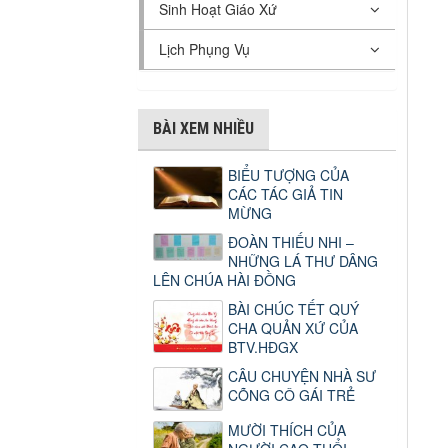
Sinh Hoạt Giáo Xứ
Lịch Phụng Vụ
BÀI XEM NHIỀU
BIỂU TƯỢNG CỦA
CÁC TÁC GIẢ TIN
MỪNG
ĐOÀN THIẾU NHI –
NHỮNG LÁ THƯ DÂNG
LÊN CHÚA HÀI ĐỒNG
BÀI CHÚC TẾT QUÝ
CHA QUẢN XỨ CỦA
BTV.HĐGX
CÂU CHUYỆN NHÀ SƯ
CÕNG CÔ GÁI TRẺ
MƯỜI THÍCH CỦA