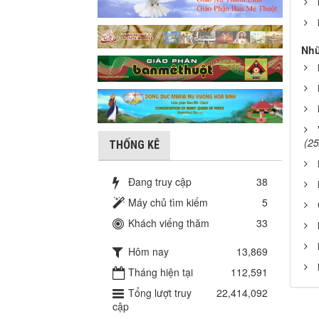
Nhữ
(25
THỐNG KÊ
Đang truy cập
38
Máy chủ tìm kiếm
5
Khách viếng thăm
33
Hôm nay
13,869
Tháng hiện tại
112,591
Tổng lượt truy
22,414,092
cập