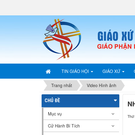
TIN GIÁO HỘI
GIÁO XỨ
Trang nhất
Video Hình ảnh
CHỦ ĐỀ
NH
Mục vụ
Thứ 
Cử Hành Bí Tích