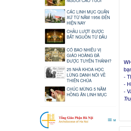
NGƯỜI CAO TUỔI
CÁC LINH MỤC QUẢN
XỨ TỪ NĂM 1956 ĐẾN
HIỆN NAY
CHẦU LƯỢT ĐƯỢC
BẮT NGUỒN TỪ ĐÂU
CÓ BAO NHIÊU VỊ
GIÁO HOÀNG ĐÃ
ĐƯỢC TUYÊN THÁNH?
WH
bạ
25 NHÀ KHOA HỌC
LỪNG DANH NÓI VỀ
- 
THIÊN CHÚA
- H
CHÚC MỪNG 5 NĂM
- 
HỒNG ÂN LINH MỤC
Tr