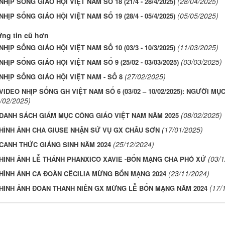
(28/04/2025)
NHỊP SỐNG GIÁO HỘI VIỆT NAM SỐ 18 (21/4 - 28/4/2025)
(05/05/2025)
NHỊP SỐNG GIÁO HỘI VIỆT NAM SỐ 19 (28/4 - 05/4/2025)
ng tin cũ hơn
(11/03/2025)
NHỊP SỐNG GIÁO HỘI VIỆT NAM SỐ 10 (03/3 - 10/3/2025)
(03/03/2025)
NHỊP SỐNG GIÁO HỘI VIỆT NAM SỐ 9 (25/02 - 03/03/2025)
(27/02/2025)
NHỊP SỐNG GIÁO HỘI VIỆT NAM - SỐ 8
VIDEO NHỊP SỐNG GH VIỆT NAM SỐ 6 (03/02 – 10/02/2025): NGƯỜI M
/02/2025)
(08/02/2025)
DANH SÁCH GIÁM MỤC CÔNG GIÁO VIỆT NAM NĂM 2025
(17/01/2025)
HÌNH ẢNH CHA GIUSE NHẬN SỨ VỤ GX CHÂU SƠN
(25/12/2024)
CANH THỨC GIÁNG SINH NĂM 2024
(03/
HÌNH ẢNH LỄ THÁNH PHANXICO XAVIE -BỔN MẠNG CHA PHÓ XỨ
(23/11/2024)
HÌNH ẢNH CA ĐOÀN CÊCILIA MỪNG BỔN MẠNG 2024
(17/
HÌNH ẢNH ĐOÀN THANH NIÊN GX MỪNG LỄ BỔN MẠNG NĂM 2024