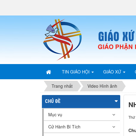
TIN GIÁO HỘI
GIÁO XỨ
Trang nhất
Video Hình ảnh
CHỦ ĐỀ
NH
Mục vụ
Thứ 
Cử Hành Bí Tích
Chu