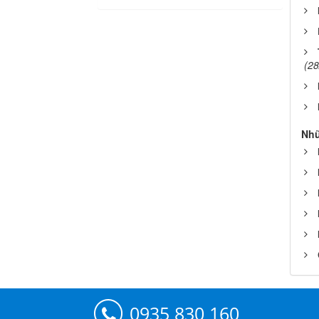
(28
Nhữ
0935 830 160