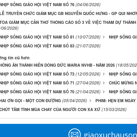
(04/06/2026)
NHỊP SỐNG GIÁO HỘI VIỆT NAM SỐ 76
LỄ TRUYỀN CHỨC GIÁM MỤC GB NGUYỄN QUỐC HƯNG - GP QUI NHƠ
TÒA GIÁM MỤC CẦN THƠ THÔNG CÁO SỐ 3 VỀ VIỆC THAM DỰ THÁN
/06/2026)
(10/07/2026)
NHỊP SỐNG GIÁO HỘI VIỆT NAM SỐ 81
NHỊP SỐNG GI
(21/07/2026)
NHỊP SỐNG GIÁO HỘI VIỆT NAM SỐ 83
ng tin cũ hơn
(18/05/202
HỒNG ÂN THÁNH HIẾN DÒNG ĐỨC MARIA NVHB - NĂM 2026
(12/05/2026)
NHỊP SỐNG GIÁO HỘI VIỆT NAM SỐ 73
NHỊP SỐNG GI
(27/04/2026)
NHỊP SỐNG GIÁO HỘI VIỆT NAM SỐ 71
CHÚC MỪNG N
(21/04/2026)
NHỊP SỐNG GIÁO HỘI VIỆT NAM SỐ 70
NHỊP SỐNG GI
(05/04/2026)
HAI ƠN GỌI - MỘT CON ĐƯỜNG
PHIM: HẸN EM NGÀY
(15/03/2026)
CHÚT TÂM TÌNH MÙA CHAY CỦA NGƯỜI CON XA XỨ
giaoxuchauso