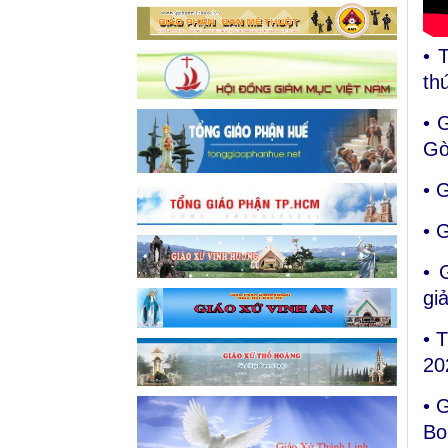
• 
th
• 
Gò
• 
• 
• 
gi
• 
20
• 
Bo