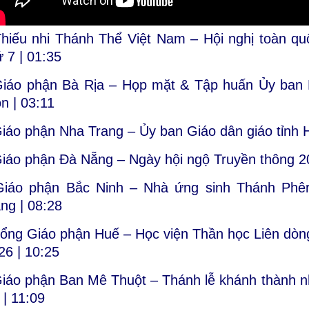
Thiếu nhi Thánh Thể Việt Nam – Hội nghị toàn q
ứ 7 |
01:35
Giáo phận Bà Rịa – Họp mặt & Tập huấn Ủy ban L
n |
03:11
Giáo phận Nha Trang – Ủy ban Giáo dân giáo tỉn
Giáo phận Đà Nẵng – Ngày hội ngộ Truyền thông 2
Giáo phận Bắc Ninh – Nhà ứng sinh Thánh Phê
ảng |
08:28
Tổng Giáo phận Huế – Học viện Thần học Liên dòng
26 |
10:25
Giáo phận Ban Mê Thuột – Thánh lễ khánh thành n
 |
11:09