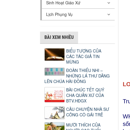
Sinh Hoạt Giáo Xứ
Lịch Phụng Vụ
BÀI XEM NHIỀU
BIỂU TƯỢNG CỦA
CÁC TÁC GIẢ TIN
MỪNG
ĐOÀN THIẾU NHI –
NHỮNG LÁ THƯ DÂNG
LÊN CHÚA HÀI ĐỒNG
LO
BÀI CHÚC TẾT QUÝ
CHA QUẢN XỨ CỦA
BTV.HĐGX
Tr
CÂU CHUYỆN NHÀ SƯ
CÕNG CÔ GÁI TRẺ
WH
số
MƯỜI THÍCH CỦA