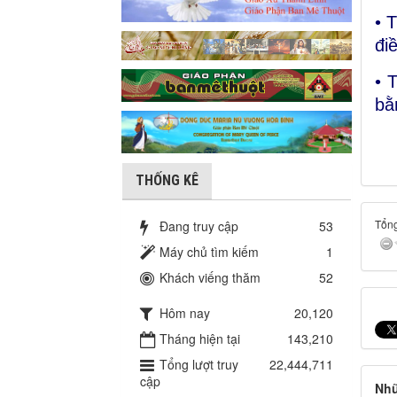
• 
đi
• 
bằ
THỐNG KÊ
Tổng
Đang truy cập
53
Máy chủ tìm kiếm
1
Khách viếng thăm
52
Hôm nay
20,120
Tháng hiện tại
143,210
Tổng lượt truy
22,444,711
cập
Nhữ