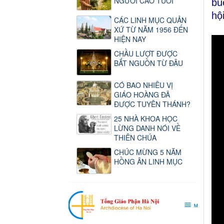
NGƯỜI CAO TUỔI
bu
hộ
CÁC LINH MỤC QUẢN
XỨ TỪ NĂM 1956 ĐẾN
HIỆN NAY
CHẦU LƯỢT ĐƯỢC
BẮT NGUỒN TỪ ĐÂU
CÓ BAO NHIÊU VỊ
GIÁO HOÀNG ĐÃ
ĐƯỢC TUYÊN THÁNH?
25 NHÀ KHOA HỌC
LỪNG DANH NÓI VỀ
THIÊN CHÚA
CHÚC MỪNG 5 NĂM
HỒNG ÂN LINH MỤC