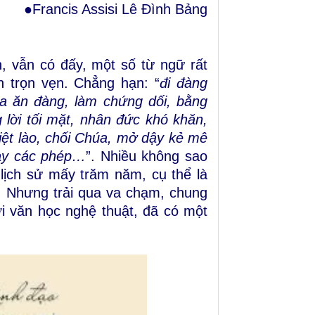
●Francis Assisi Lê Đình Bảng
, vẫn có đấy, một số từ ngữ rất
h trọn vẹn. Chẳng hạn: “
đi đàng
ủa ăn đàng, làm chứng dối, bằng
 lời tối mặt, nhân đức khó khăn,
iệt lào, chối Chúa, mở dậy kẻ mê
mày các phép…
”. Nhiều không sao
lịch sử mấy trăm năm, cụ thể là
. Nhưng trải qua va chạm, chung
ới văn học nghệ thuật, đã có một