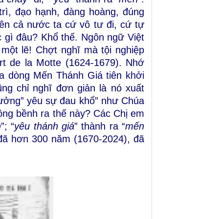
 trì, đạo hạnh, đàng hoàng, đúng
n cả nước ta cứ vô tư đi, cứ tự
ắc gì đâu? Khổ thế. Ngôn ngữ Việt
ểu một lẽ! Chợt nghĩ mà tội nghiệp
t de la Motte
(1624-1679). Nhớ
a dòng Mến Thánh Giá tiên khởi
ng chỉ nghĩ đơn giản là nó xuất
ý tưởng” yêu sự đau khổ” như Chúa
bồng bềnh ra thế này? Các Chị em
n
”; “
yêu thánh giá
” thành ra “
mến
n đã hơn 300 năm
(1670-2024), đã