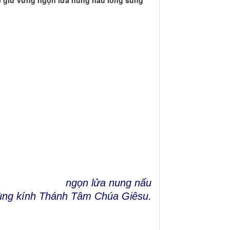
3) giữ vững ngọn lửa nung nấu lòng sùng
ngọn lửa nung nấu
ùng kính Thánh Tâm Chúa Giêsu.