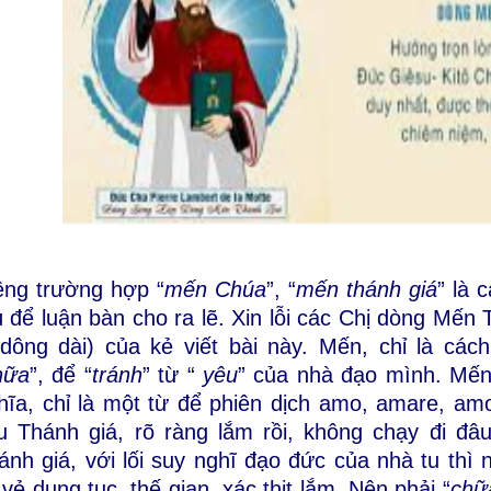
êng trường hợp
“
mến Chúa
”, “
mến thánh giá
” là 
ú để luận bàn cho ra lẽ. Xin lỗi các Chị dòng Mến
 dông dài) của kẻ viết bài này. Mến, chỉ là cách
hữa
”, để “
tránh
” từ “
yêu
” của nhà đạo mình. Mến
hĩa, chỉ là một từ để phiên dịch amo, amare, amo
u Thánh giá, rõ ràng lắm rồi, không chạy đi đâu
ánh giá, với lối suy nghĩ đạo đức của nhà tu th
 vẻ dung tục, thế gian, xác thịt lắm. Nên phải “
chữ