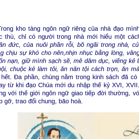
Trong kho tàng ngôn ngữ riêng của nhà đạo mình
c thù, chỉ có người trong nhà mới hiểu một các
ân đức, của nuôi phần rỗi, bõ ngãi trong nhà, c
ng chịu sự khó cho nên,nhịn nhục bằng lòng, vâng
ốn nạn, giữ mình sạch sẽ, mê dâm dục, viếng kẻ l
ội, chuộc kẻ làm tôi, ăn năn tội cách trọn, ăn 
 hết. Đa phần, chúng nằm trong kinh sách đã có 
ay từ khi đạo Chúa mới du nhập thế kỷ XVI, XVII
ng với thế giới ngôn ngữ giao tiếp đời thường, v
p gỡ, trao đổi chung, bão hoà.