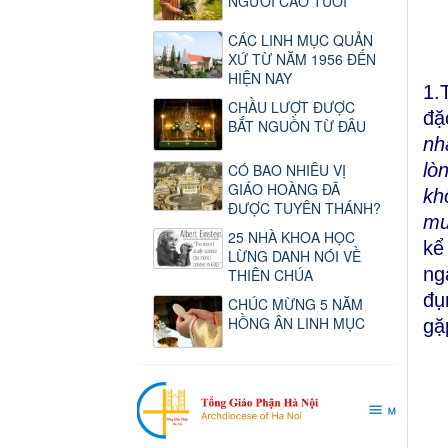
NGƯỜI CAO TUỔI
CÁC LINH MỤC QUẢN
XỨ TỪ NĂM 1956 ĐẾN
HIỆN NAY
1.
CHẦU LƯỢT ĐƯỢC
đặ
BẮT NGUỒN TỪ ĐÂU
nh
lò
CÓ BAO NHIÊU VỊ
GIÁO HOÀNG ĐÃ
kh
ĐƯỢC TUYÊN THÁNH?
mu
25 NHÀ KHOA HỌC
kể
LỪNG DANH NÓI VỀ
ng
THIÊN CHÚA
đụ
CHÚC MỪNG 5 NĂM
HỒNG ÂN LINH MỤC
gặ