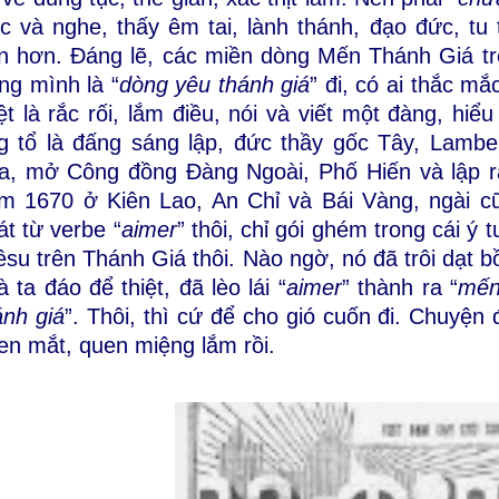
c và nghe, thấy êm tai, lành thánh, đạo đức, tu
n hơn. Đáng lẽ, các miền dòng Mến Thánh Giá trê
ng mình là “
dòng yêu thánh giá
” đi, có ai thắc m
iệt là rắc rối, lắm điều, nói và viết một đàng, hi
g tổ là đấng sáng lập, đức thầy gốc Tây, Lamber
a, mở Công đồng Đàng Ngoài, Phố Hiến và lập r
m 1670 ở Kiên Lao, An Chỉ và Bái Vàng, ngài cũ
át từ verbe “
aimer
” thôi, chỉ gói ghém trong cái 
êsu trên Thánh Giá thôi. Nào ngờ, nó đã trôi dạt 
à ta đáo để thiệt, đã lèo lái “
aimer
” thành ra “
mế
ánh giá
”. Thôi, thì cứ để cho gió cuốn đi. Chuyệ
en mắt, quen miệng lắm rồi.