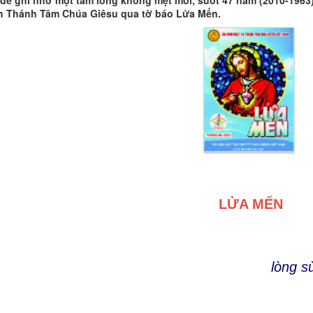
, để ghi nhớ một tấm lòng không mệt mỏi, suốt 47 năm (2010-196
h Thánh Tâm Chúa Giêsu qua tờ báo Lửa Mến.
LỬA MẾN
lòng s