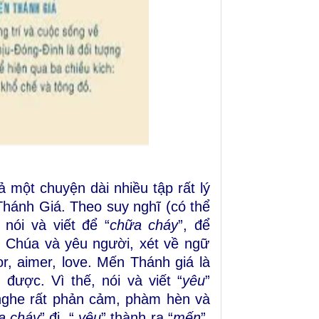
cả một chuyện dài nhiều tập rất lý
 Thánh Giá.
Theo suy nghĩ
(có thể
 nói và viết để
“
chữa cháy
”, để
 Chúa và yêu người, xét về ngữ
r, aimer, love. Mến Thánh giá là
 được. Vì thế, nói và viết
“
yêu
”
ì nghe rất phản cảm, phàm hèn và
a cháy
” đi, “
yêu
” thành ra “
mến
”.