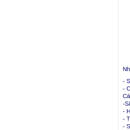
Nh
- 
- 
Cá
-Sắ
- 
- 
- 