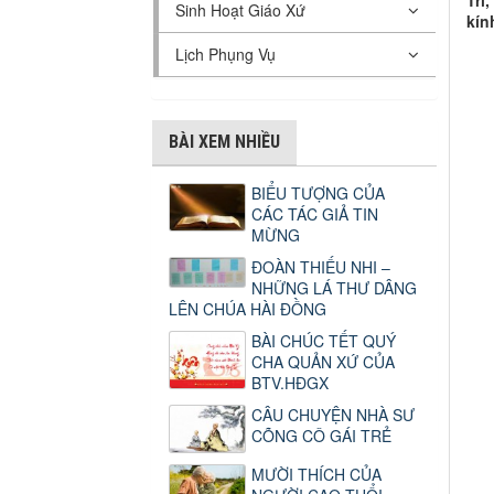
Tri
Sinh Hoạt Giáo Xứ
kín
Lịch Phụng Vụ
BÀI XEM NHIỀU
BIỂU TƯỢNG CỦA
CÁC TÁC GIẢ TIN
MỪNG
ĐOÀN THIẾU NHI –
NHỮNG LÁ THƯ DÂNG
LÊN CHÚA HÀI ĐỒNG
BÀI CHÚC TẾT QUÝ
CHA QUẢN XỨ CỦA
BTV.HĐGX
CÂU CHUYỆN NHÀ SƯ
CÕNG CÔ GÁI TRẺ
MƯỜI THÍCH CỦA