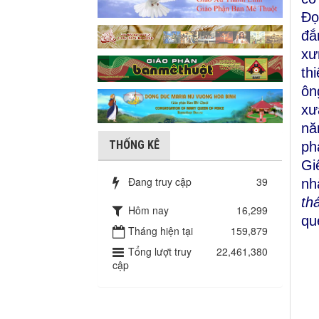
Đọ
đắ
xư
th
ôn
xư
nă
THỐNG KÊ
ph
Gi
Đang truy cập
39
nh
th
Hôm nay
16,299
qu
Tháng hiện tại
159,879
Tổng lượt truy
22,461,380
cập