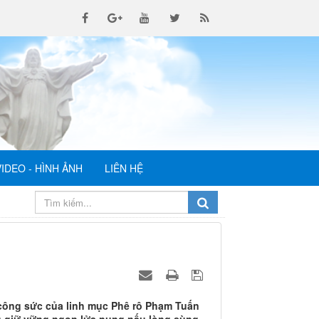
VIDEO - HÌNH ẢNH
LIÊN HỆ
công sức của linh mục Phê rô Phạm Tuấn