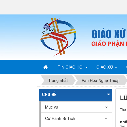
TIN GIÁO HỘI
GIÁO XỨ
Trang nhất
Văn Hoá Nghệ Thuật
CHỦ ĐỀ
L
Mục vụ
Thứ 
Cử Hành Bí Tích
nhâ