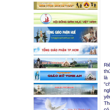
Ri
th
là
“
c
ng
yê
Th
có