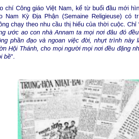
o chí Công giáo Việt Nam, kể từ buổi đầu mới hì
o Nam Kỳ Địa Phận (Semaine Religieuse) có t
ông chạy theo nhu cầu thị hiếu của thời cuộc. Chỉ 
ng ước ao con nhà Annam ta mọi nơi đâu đó đều 
ông phần đạo và ngoan việc đời, nhựt trình này lậ
ờn Hội Thánh, cho mọi người mọi nơi đều đặng nh
i bề
”.