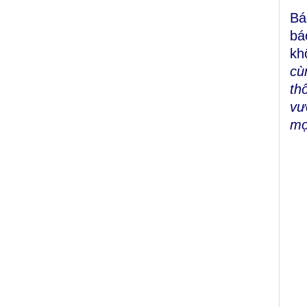
Bá
bá
kh
cù
th
vư
mọ