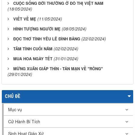
CUỘC SỐNG ĐỜI THƯỜNG Ở ĐÔ THỊ VIỆT NAM
(18/05/2024)
(11/05/2024)
VIẾT VỀ MẸ
(08/05/2024)
HÌNH TƯỢNG NGƯỜI MẸ
(22/02/2024)
ĐỌC THƠ TÌNH YÊU LÊ ĐÌNH BẢNG
(02/02/2024)
TÂM TÌNH CUỐI NĂM
(31/01/2024)
MUA HOA NGÀY TẾT
MỪNG XUÂN GIÁP THÌN - TẢN MẠN VỀ "RỒNG"
(29/01/2024)
CHỦ ĐỀ
Mục vụ
Cử Hành Bí Tích
Sinh Hoạt Giáo Xứ