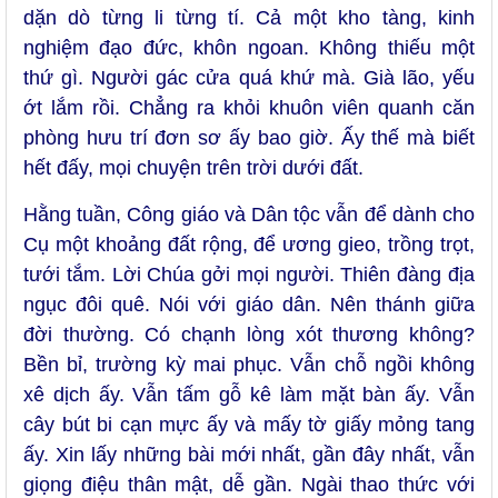
dặn dò từng li từng tí. Cả một kho tàng, kinh
nghiệm đạo đức, khôn ngoan. Không thiếu một
thứ gì. Người gác cửa quá khứ mà. Già lão, yếu
ớt lắm rồi. Chẳng ra khỏi khuôn viên quanh căn
phòng hưu trí đơn sơ ấy bao giờ. Ấy thế mà biết
hết đấy, mọi chuyện trên trời dưới đất.
Hằng tuần, Công giáo và Dân tộc vẫn để dành cho
Cụ một khoảng đất rộng, để ương gieo, trồng trọt,
tưới tắm. Lời Chúa gởi mọi người. Thiên đàng địa
ngục đôi quê. Nói với giáo dân. Nên thánh giữa
đời thường. Có chạnh lòng xót thương không?
Bền bỉ, trường kỳ mai phục. Vẫn chỗ ngồi không
xê dịch ấy. Vẫn tấm gỗ kê làm mặt bàn ấy. Vẫn
cây bút bi cạn mực ấy và mấy tờ giấy mỏng tang
ấy. Xin lấy những bài mới nhất, gần đây nhất, vẫn
giọng điệu thân mật, dễ gần. Ngài thao thức với