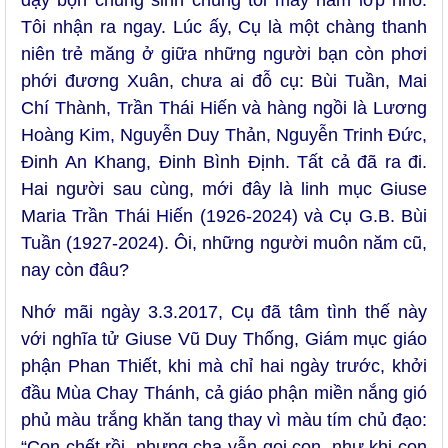
dạy bọn chủng sinh chúng tôi mấy năm lớp nhỏ.
Tôi nhận ra ngay. Lúc ấy, Cụ là một chàng thanh
niên trẻ măng ở giữa những người bạn còn phơi
phới đương Xuân, chưa ai đỗ cụ: Bùi Tuần, Mai
Chí Thành, Trần Thái Hiến và hàng ngồi là Lương
Hoàng Kim, Nguyễn Duy Thản, Nguyễn Trinh Đức,
Đinh An Khang, Đinh Bình Định. Tất cả đã ra đi.
Hai người sau cùng, mới đây là linh mục Giuse
Maria Trần Thái Hiến (1926-2024) và Cụ G.B. Bùi
Tuần (1927-2024). Ôi, những người muôn năm cũ,
nay còn đâu?
Nhớ mãi ngày 3.3.2017, Cụ đã tâm tình thế này
với nghĩa tử Giuse Vũ Duy Thống, Giám mục giáo
phận Phan Thiết, khi mà chỉ hai ngày trước, khởi
đầu Mùa Chay Thánh, cả giáo phận miền nắng gió
phủ màu trắng khăn tang thay vì màu tím chủ đạo:
“Con chết rồi, nhưng cha vẫn gọi con, như khi con