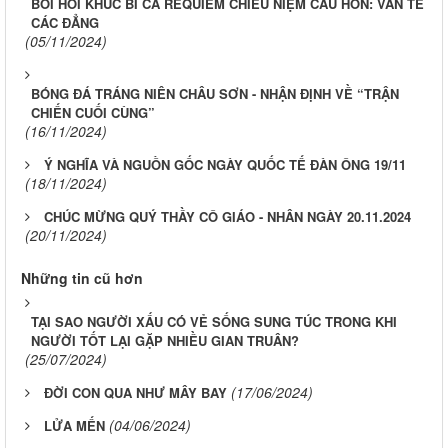
BỒI HỒI KHÚC BI CA REQUIEM CHIÊU NIỆM CẦU HỒN: VĂN TẾ
CÁC ĐẲNG
(05/11/2024)
BÓNG ĐÁ TRÁNG NIÊN CHÂU SƠN - NHẬN ĐỊNH VỀ “TRẬN
CHIẾN CUỐI CÙNG”
(16/11/2024)
Ý NGHĨA VÀ NGUỒN GỐC NGÀY QUỐC TẾ ĐÀN ÔNG 19/11
(18/11/2024)
CHÚC MỪNG QUÝ THẦY CÔ GIÁO - NHÂN NGÀY 20.11.2024
(20/11/2024)
Những tin cũ hơn
TẠI SAO NGƯỜI XẤU CÓ VẺ SỐNG SUNG TÚC TRONG KHI
NGƯỜI TỐT LẠI GẶP NHIỀU GIAN TRUÂN?
(25/07/2024)
(17/06/2024)
ĐỜI CON QUA NHƯ MÂY BAY
(04/06/2024)
LỬA MẾN