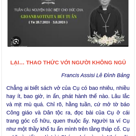
LẠI… THAO THỨC VỚI NGƯỜI KHÔNG NGỦ
Francis Assisi Lê Đình Bảng
Chẳng ai biết sách vở của Cụ có bao nhiêu, nhiều
hay ít, bao giờ, in ấn, phát hành thế nào. Lâu lắc
và mịt mù quá. Chỉ rõ, hằng tuần, cứ mở tờ báo
Công giáo và Dân tộc ra, đọc bài của Cụ ở cái
trang góc cố hữu, quen thuộc ấy. Người ta ví Cụ
như một thầy khổ tu ẩn mình trên tầng tháp cổ. Cụ