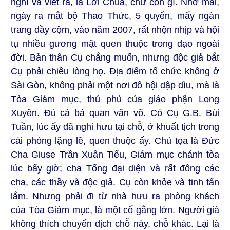
nghĩ và viết ra, là Lời Chúa, chứ còn gì. Nhớ mãi,
ngày ra mắt bộ Thao Thức, 5 quyển, mấy ngàn
trang dầy cộm, vào năm 2007, rất nhộn nhịp và hội
tụ nhiều gương mặt quen thuộc trong đạo ngoài
đời. Bản thân Cụ chẳng muốn, nhưng độc giả bắt
Cụ phải chiều lòng họ. Địa điểm tổ chức không ở
Sài Gòn, không phải một nơi đô hội dập dìu, mà là
Tòa Giám mục, thủ phủ của giáo phận Long
Xuyên. Đủ cả bá quan văn võ. Có Cụ G.B. Bùi
Tuần, lúc ấy đã nghỉ hưu tại chỗ, ở khuất tịch trong
cái phòng lặng lẽ, quen thuộc ấy. Chủ tọa là Đức
Cha Giuse Trần Xuân Tiếu, Giám mục chánh tòa
lúc bấy giờ; cha Tổng đại diện và rất đông các
cha, các thầy và độc giả. Cụ còn khỏe và tinh tấn
lắm. Nhưng phải đi từ nhà hưu ra phòng khách
của Tòa Giám mục, là một cố gắng lớn. Người già
không thích chuyển dịch chỗ này, chỗ khác. Lại là