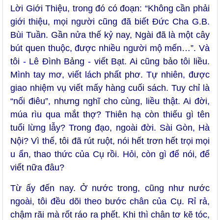
Lời Giới Thiệu, trong đó có đoạn: “Không cần phải
giới thiệu, mọi người cũng đã biết Đức Cha G.B.
Bùi Tuần. Gần nửa thế kỷ nay, Ngài đã là một cây
bút quen thuộc, được nhiều người mộ mến…”. Và
tôi - Lê Đình Bảng - viết Bạt. Ai cũng bảo tôi liều.
Mình tay mơ, viết lách phất phơ. Tự nhiên, được
giao nhiệm vụ viết mấy hàng cuối sách. Tuy chỉ là
“nối điêu”, nhưng nghĩ cho cùng, liều thật. Ai đời,
múa rìu qua mắt thợ? Thiên hạ còn thiếu gì tên
tuổi lừng lẫy? Trong đạo, ngoài đời. Sài Gòn, Hà
Nội? Vì thế, tôi đã rút ruột, nói hết trơn hết trọi mọi
u ẩn, thao thức của Cụ rồi. Hỏi, còn gì để nói, để
viết nữa đâu?
Từ ấy đến nay. Ở nước trong, cũng như nước
ngoài, tôi đều dõi theo bước chân của Cụ. Rỉ rả,
chậm rãi mà rốt ráo ra phết. Khi thì chân tơ kẽ tóc,