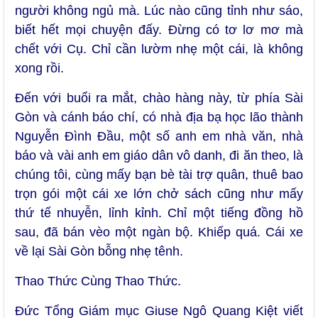
người không ngủ mà. Lúc nào cũng tỉnh như sáo,
biết hết mọi chuyện đấy. Đừng có tơ lơ mơ mà
chết với Cụ. Chỉ cần lườm nhẹ một cái, là không
xong rồi.
Đến với buổi ra mắt, chào hàng này, từ phía Sài
Gòn và cánh báo chí, có nhà địa bạ học lão thành
Nguyễn Đình Đầu, một số anh em nhà văn, nhà
báo và vài anh em giáo dân vô danh, đi ăn theo, là
chúng tôi, cùng mấy bạn bè tài trợ quân, thuê bao
trọn gói một cái xe lớn chở sách cũng như mấy
thứ tế nhuyễn, lỉnh kỉnh. Chỉ một tiếng đồng hồ
sau, đã bán vèo một ngàn bộ. Khiếp quá. Cái xe
về lại Sài Gòn bỗng nhẹ tênh.
Thao Thức Cùng Thao Thức.
Đức Tổng Giám mục Giuse Ngô Quang Kiệt viết