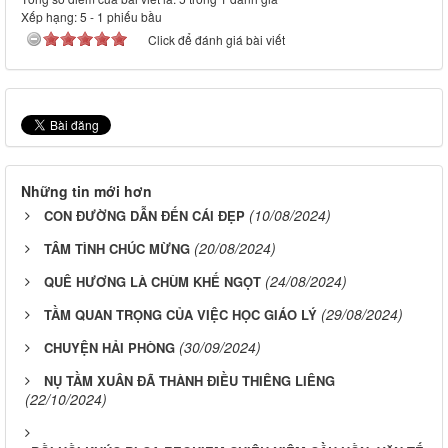
Xếp hạng:
5
-
1
phiếu bầu
Click để đánh giá bài viết
Những tin mới hơn
(10/08/2024)
CON ĐƯỜNG DẪN ĐẾN CÁI ĐẸP
(20/08/2024)
TÂM TÌNH CHÚC MỪNG
(24/08/2024)
QUÊ HƯƠNG LÀ CHÙM KHẾ NGỌT
(29/08/2024)
TẦM QUAN TRỌNG CỦA VIỆC HỌC GIÁO LÝ
(30/09/2024)
CHUYỆN HẢI PHÒNG
NỤ TẦM XUÂN ĐÃ THÀNH ĐIỀU THIÊNG LIÊNG
(22/10/2024)