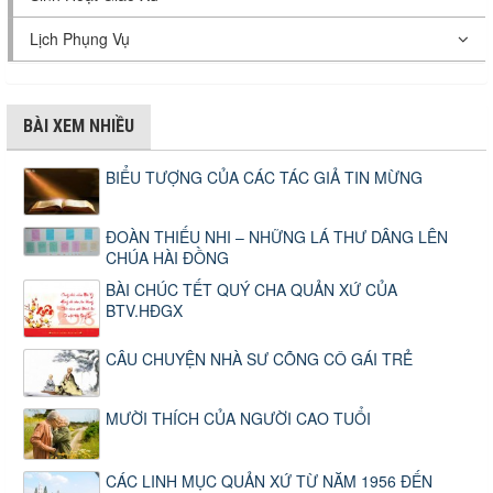
Lịch Phụng Vụ
BÀI XEM NHIỀU
BIỂU TƯỢNG CỦA CÁC TÁC GIẢ TIN MỪNG
ĐOÀN THIẾU NHI – NHỮNG LÁ THƯ DÂNG LÊN
CHÚA HÀI ĐỒNG
BÀI CHÚC TẾT QUÝ CHA QUẢN XỨ CỦA
BTV.HĐGX
CÂU CHUYỆN NHÀ SƯ CÕNG CÔ GÁI TRẺ
MƯỜI THÍCH CỦA NGƯỜI CAO TUỔI
CÁC LINH MỤC QUẢN XỨ TỪ NĂM 1956 ĐẾN