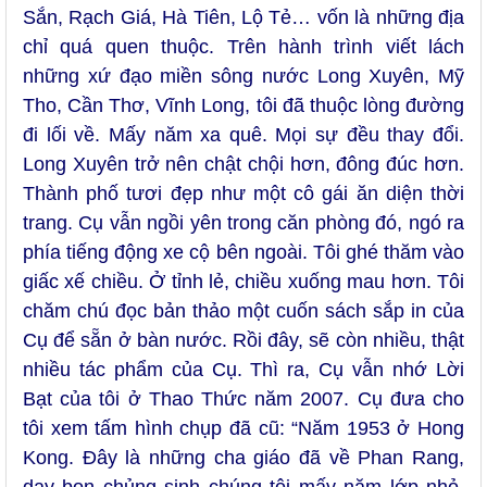
Sắn, Rạch Giá, Hà Tiên, Lộ Tẻ… vốn là những địa
chỉ quá quen thuộc. Trên hành trình viết lách
những xứ đạo miền sông nước Long Xuyên, Mỹ
Tho, Cần Thơ, Vĩnh Long, tôi đã thuộc lòng đường
đi lối về. Mấy năm xa quê. Mọi sự đều thay đổi.
Long Xuyên trở nên chật chội hơn, đông đúc hơn.
Thành phố tươi đẹp như một cô gái ăn diện thời
trang. Cụ vẫn ngồi yên trong căn phòng đó, ngó ra
phía tiếng động xe cộ bên ngoài. Tôi ghé thăm vào
giấc xế chiều. Ở tỉnh lẻ, chiều xuống mau hơn. Tôi
chăm chú đọc bản thảo một cuốn sách sắp in của
Cụ để sẵn ở bàn nước. Rồi đây, sẽ còn nhiều, thật
nhiều tác phẩm của Cụ. Thì ra, Cụ vẫn nhớ Lời
Bạt của tôi ở Thao Thức năm 2007. Cụ đưa cho
tôi xem tấm hình chụp đã cũ: “Năm 1953 ở Hong
Kong. Đây là những cha giáo đã về Phan Rang,