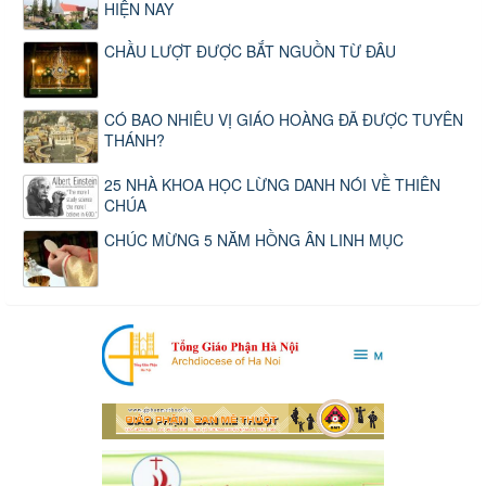
HIỆN NAY
CHẦU LƯỢT ĐƯỢC BẮT NGUỒN TỪ ĐÂU
CÓ BAO NHIÊU VỊ GIÁO HOÀNG ĐÃ ĐƯỢC TUYÊN
THÁNH?
25 NHÀ KHOA HỌC LỪNG DANH NÓI VỀ THIÊN
CHÚA
CHÚC MỪNG 5 NĂM HỒNG ÂN LINH MỤC