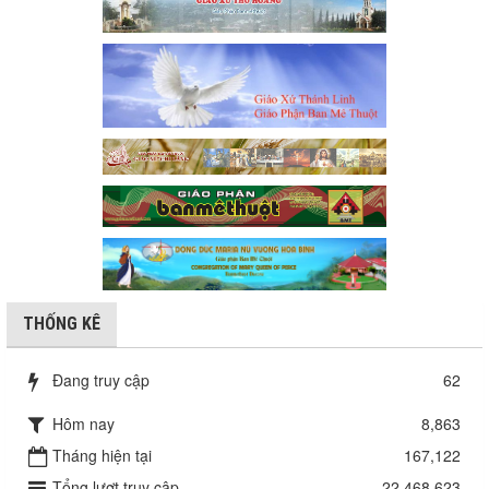
THỐNG KÊ
Đang truy cập
62
Hôm nay
8,863
Tháng hiện tại
167,122
Tổng lượt truy cập
22,468,623