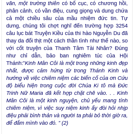
vãn, một trường thiên
có bố cục, có chương hồi,
phân cảnh, có vần điệu, cung giọng và dung chứa
cả một chiều sâu của mầu nhiệm đức tin. Tự
dưng, chúng tôi chợt nghĩ đến trường hợp 3254
câu lục bát Truyện Kiều của thi hào Nguyễn Du đã
thay da đổi thịt một cách thần tình như thế nào, so
với cốt truyện của Thanh Tâm Tài Nhân? Đúng
như chỉ dẫn, bảo ban nghiêm túc của Hội
Thánh:”
Kinh Mân Côi là một trong những kinh đẹp
nhất, được cảm hứng từ trong Thánh Kinh và
hướng về việc chiêm niệm các biến cố của ơn Cứu
độ biểu hiện trong cuộc đời Chúa Ki tô mà Đức
Trinh Nữ Maria đã kết hợp chặt chẽ vào. . . Kinh
Mân Côi là một kinh nguyện, chủ yếu mang tính
chiêm niệm, vì việc suy niệm kinh ấy đòi hỏi nhịp
điệu phải bình thản và người ta phải bỏ thời giờ ra,
để đắm mình vào đó. ” (2)