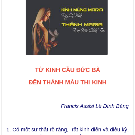
TỪ KINH CẦU ĐỨC BÀ
ĐẾN THÁNH MẪU THI KINH
Francis Assisi Lê Đình Bảng
1. Có một sự thật rõ ràng, rất kinh điển và diệu kỳ,