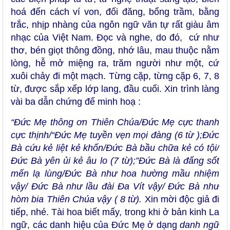
hoá đến cách ví von, đối đăng, bổng trầm, bằng
trắc, nhịp nhàng của ngôn ngữ văn tự rất giàu âm
nhạc của Việt Nam. Đọc và nghe, do đó, cứ như
thơ, bén giọt thông đồng, nhớ lâu, mau thuộc nằm
lòng, hễ mở miệng ra, trăm người như một, cứ
xuôi chảy đi một mạch. Từng cặp, từng cặp 6, 7, 8
từ, được sắp xếp lớp lang, đầu cuối. Xin trình làng
vài ba dẫn chứng để minh hoạ :
“Đức Mẹ thông ơn Thiên Chúa/Đức Mẹ cực thanh
cực thịnh/“Đức Mẹ tuyền vẹn mọi đàng (6 từ );Đức
Bà cứu kẻ liệt kẻ khốn/Đức Bà bầu chữa kẻ có tội/
Đức Bà yên ủi kẻ âu lo (7 từ);”Đức Bà là đấng sốt
mến lạ lùng/Đức Bà như hoa hường mầu nhiệm
vậy/ Đức Bà như lầu đài Đa Vít vậy/ Đức Bà như
hòm bia Thiên Chúa vậy ( 8 từ).
Xin mời độc giả đi
tiếp, nhé. Tài hoa biết mấy, trong khi ở bản kinh La
ngữ, các danh hiệu của Đức Mẹ ở dạng
danh ngữ