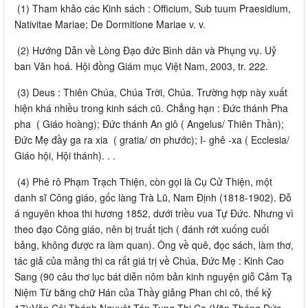
(1) Tham khảo các Kinh sách : Officium, Sub tuum Praesidium,
Nativitae Mariae; De Dormitione Mariae v. v.
(2) Hướng Dẫn về Lòng Đạo đức Bình dân và Phụng vụ. Uỷ
ban Văn hoá. Hội đồng Giám mục Việt Nam, 2003, tr. 222.
(3) Deus : Thiên Chúa, Chúa Trời, Chúa. Trường hợp này xuất
hiện khá nhiều trong kinh sách cũ. Chẳng hạn : Đức thánh Pha
pha ( Giáo hoàng); Đức thánh An giô ( Angelus/ Thiên Thần);
Đức Mẹ đầy ga ra xia ( gratia/ ơn phước); I- ghê -xa ( Ecclesia/
Giáo hội, Hội thánh). . .
(4) Phê rô Phạm Trạch Thiện, còn gọi là Cụ Cử Thiện, một
danh sĩ Công giáo, gốc làng Trà Lũ, Nam Định (1818-1902). Đỗ
á nguyên khoa thi hương 1852, dưới triều vua Tự Đức. Nhưng vì
theo đạo Công giáo, nên bị truất tịch ( đánh rớt xuống cuối
bảng, không được ra làm quan). Ông về quê, đọc sách, làm thơ,
tác giả của mảng thi ca rất giá trị về Chúa, Đức Mẹ : Kinh Cao
Sang (90 câu thơ lục bát diễn nôm bản kinh nguyện giỗ Cảm Tạ
Niệm Từ bằng chữ Hán của Thầy giảng Phan chi cô, thế kỷ