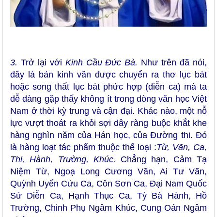
3.
Trở lại với
Kinh Cầu Đức Bà.
Như trên đã nói,
đây là bản kinh văn được chuyển ra thơ lục bát
hoặc song thất lục bát phức hợp (diễn ca) mà ta
dễ dàng gặp thấy không ít trong dòng văn học Việt
Nam ở thời kỳ trung và cận đại. Khác nào, một nỗ
lực vượt thoát ra khỏi sợi dây ràng buộc khắt khe
hàng nghìn năm của Hán học, của Đường thi. Đó
là hàng loạt tác phẩm thuộc thể loại :
Từ, Vãn, Ca,
Thi, Hành, Trường, Khúc.
Chẳng hạn, Cảm Tạ
Niệm Từ, Ngoạ Long Cương Vãn, Ai Tư Vãn,
Quỳnh Uyển Cửu Ca, Côn Sơn Ca, Đại Nam Quốc
Sử Diễn Ca, Hạnh Thục Ca, Tỳ Bà Hành, Hồ
Trường, Chinh Phụ Ngâm Khúc, Cung Oán Ngâm