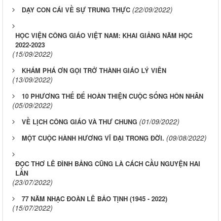
(22/09/2022)
DẠY CON CÁI VỀ SỰ TRUNG THỰC
HỌC VIỆN CÔNG GIÁO VIỆT NAM: KHAI GIẢNG NĂM HỌC
2022-2023
(15/09/2022)
KHÁM PHÁ ƠN GỌI TRỞ THÀNH GIÁO LÝ VIÊN
(13/09/2022)
10 PHƯƠNG THẾ ĐỂ HOÀN THIỆN CUỘC SỐNG HÔN NHÂN
(05/09/2022)
(01/09/2022)
VỀ LỊCH CÔNG GIÁO VÀ THƯ CHUNG
(09/08/2022)
MỘT CUỘC HÀNH HƯƠNG VĨ ĐẠI TRONG ĐỜI.
ĐỌC THƠ LÊ ĐÌNH BẢNG CŨNG LÀ CÁCH CẦU NGUYỆN HAI
LẦN
(23/07/2022)
77 NĂM NHẠC ĐOÀN LÊ BẢO TỊNH (1945 - 2022)
(15/07/2022)