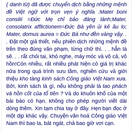
( danh từ) đã được chuyển dịch bằng những mệnh
đề Việt ngữ với trọn vẹn ý nghĩa :Mater boni
consilii =Đức Mẹ chỉ bảo đàng lành;Mater,
consolatrix afflictionem=Đức Bà yên ủi kẻ âu lo;
Mater, domus aurea = Đức Bà như đền vàng vậy. .
.
Đặt một giả thiết, nếu phiên dịch những mệnh đề
trên theo đúng văn phạm, từng chữ thì. . . hẳn là
sẽ. . . rất chói tai, khó nghe, máy móc và vô cả, vô
hồn!Còn nhiều, rất nhiều phát hiện có giá trị khác
nữa trong quá trình sưu tầm, nghiên cứu và giới
thiệu
kho tàng kinh sách Công giáo Việt Nam xưa.
Bởi, kinh sách là gì, nếu không phải là
tao phách
và hồn cốt của tổ tiên ?
Và do khuôn khổ của một
bài báo có hạn, không cho phép người viết dài
dòng thêm. Xin tạm chia tay ở đây. Hẹn bạn đọc ở
một dịp khác vậy. Chuyện văn hoá Công giáo Việt
Nam thì bao la, bát ngát, chả bao giờ vơi cạn.