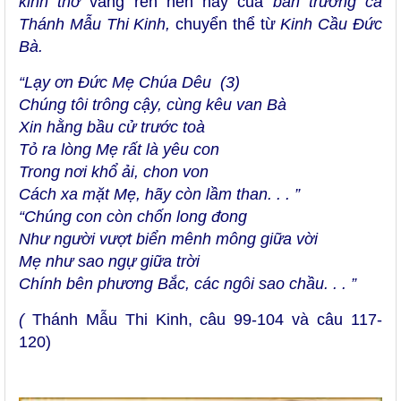
kinh thơ
vang rền nền nảy của
bản trường ca
Thánh Mẫu Thi Kinh,
chuyển thể từ
Kinh Cầu Đức
Bà.
“Lạy ơn Đức Mẹ Chúa Dêu (3)
Chúng tôi trông cậy, cùng kêu van Bà
Xin hằng bầu cử trước toà
Tỏ ra lòng Mẹ rất là yêu con
Trong nơi khổ ải, chon von
Cách xa mặt Mẹ, hãy còn lầm than. . . ”
“Chúng con còn chốn long đong
Như người vượt biển mênh mông giữa vời
Mẹ như sao ngự giữa trời
Chính bên phương Bắc, các ngôi sao chầu. . . ”
(
Thánh Mẫu Thi Kinh, câu 99-104 và câu 117-
120)