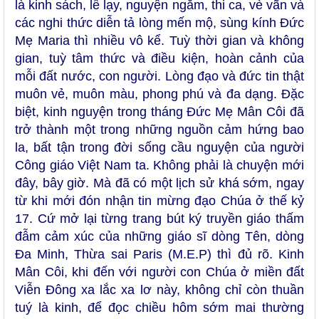
là kinh sách, lễ lạy, nguyện ngắm, thi ca, vè vãn và
các nghi thức diễn tả lòng mến mộ, sùng kính Đức
Mẹ Maria thì nhiều vô kể. Tuỳ thời gian và không
gian, tuỳ tâm thức và điều kiện, hoàn cảnh của
mỗi đất nước, con người. Lòng đạo và đức tin thật
muôn vẻ, muôn màu, phong phú và đa dạng. Đặc
biệt, kinh nguyện trong tháng Đức Mẹ Mân Côi đã
trở thành một trong những nguồn cảm hứng bao
la, bất tận trong đời sống cầu nguyện của người
Công giáo Việt Nam ta. Không phải là chuyện mới
đây, bây giờ. Mà đã có một lịch sử khá sớm, ngay
từ khi mới đón nhận tin mừng đạo Chúa ở thế kỷ
17. Cứ mở lại từng trang bút ký truyền giáo thấm
đẫm cảm xúc của những giáo sĩ dòng Tên, dòng
Đa Minh, Thừa sai Paris (M.E.P) thì đủ rõ. Kinh
Mân Côi, khi đến với người con Chúa ở miền đất
Viễn Đông xa lắc xa lơ này, không chỉ còn thuần
tuý là kinh, để đọc chiều hôm sớm mai thường