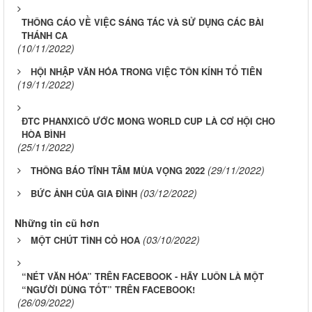
THÔNG CÁO VỀ VIỆC SÁNG TÁC VÀ SỬ DỤNG CÁC BÀI
THÁNH CA
(10/11/2022)
HỘI NHẬP VĂN HÓA TRONG VIỆC TÔN KÍNH TỔ TIÊN
(19/11/2022)
ĐTC PHANXICÔ ƯỚC MONG WORLD CUP LÀ CƠ HỘI CHO
HÒA BÌNH
(25/11/2022)
(29/11/2022)
THÔNG BÁO TĨNH TÂM MÙA VỌNG 2022
(03/12/2022)
BỨC ẢNH CỦA GIA ÐÌNH
Những tin cũ hơn
(03/10/2022)
MỘT CHÚT TÌNH CỎ HOA
“NÉT VĂN HÓA” TRÊN FACEBOOK - HÃY LUÔN LÀ MỘT
“NGƯỜI DÙNG TỐT” TRÊN FACEBOOK!
(26/09/2022)