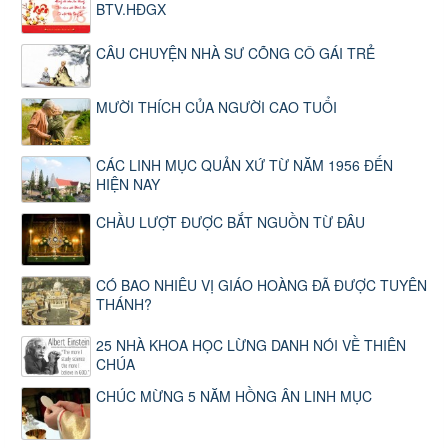
BTV.HĐGX
CÂU CHUYỆN NHÀ SƯ CÕNG CÔ GÁI TRẺ
MƯỜI THÍCH CỦA NGƯỜI CAO TUỔI
CÁC LINH MỤC QUẢN XỨ TỪ NĂM 1956 ĐẾN
HIỆN NAY
CHẦU LƯỢT ĐƯỢC BẮT NGUỒN TỪ ĐÂU
CÓ BAO NHIÊU VỊ GIÁO HOÀNG ĐÃ ĐƯỢC TUYÊN
THÁNH?
25 NHÀ KHOA HỌC LỪNG DANH NÓI VỀ THIÊN
CHÚA
CHÚC MỪNG 5 NĂM HỒNG ÂN LINH MỤC