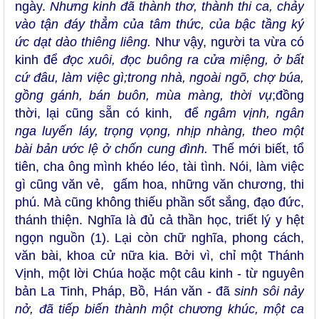
ngày.
Nhưng kinh đã thành thơ, thành thi ca, chảy
vào tận đáy thẳm của tâm thức, của bậc tầng ký
ức dạt dào thiêng liêng.
Như vậy, người ta vừa có
kinh để
đọc xuôi, đọc buông
ra cửa miệng, ở bất
cứ đâu, làm việc gì;trong nhà, ngoài ngõ, chợ búa,
gồng gánh, bán buôn, mùa màng, thời vụ
;đồng
thời, lại cũng sẵn có kinh, để
ngâm vịnh, ngân
nga luyến
láy, trọng vọng, nhịp nhàng, theo một
bài bản ước lệ ở chốn cung đình.
Thế mới biết, tổ
tiên, cha ông mình khéo léo, tài tình. Nói, làm việc
gì cũng văn vẻ, gấm hoa, những văn chương, thi
phú. Mà cũng không thiếu phần sốt sắng, đạo đức,
thánh thiện. Nghĩa là đủ cả thần học, triết lý y hệt
ngọn nguồn (1). Lại còn chữ nghĩa, phong cách,
văn bài, khoa cử nữa kia. Bởi vì, chỉ một Thánh
Vịnh, một lời Chúa hoặc một câu kinh - từ nguyên
bản La Tinh, Pháp, Bồ, Hán văn - đã
sinh sôi nảy
nở, đã tiếp biến thành một
chương khúc, một ca