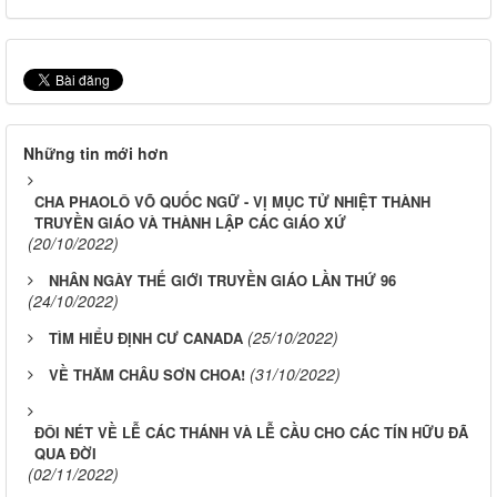
Những tin mới hơn
CHA PHAOLÔ VÕ QUỐC NGỮ - VỊ MỤC TỬ NHIỆT THÀNH
TRUYỀN GIÁO VÀ THÀNH LẬP CÁC GIÁO XỨ
(20/10/2022)
NHÂN NGÀY THẾ GIỚI TRUYỀN GIÁO LẦN THỨ 96
(24/10/2022)
(25/10/2022)
TÌM HIỂU ĐỊNH CƯ CANADA
(31/10/2022)
VỀ THĂM CHÂU SƠN CHOA!
ĐÔI NÉT VỀ LỄ CÁC THÁNH VÀ LỄ CẦU CHO CÁC TÍN HỮU ĐÃ
QUA ĐỜI
(02/11/2022)