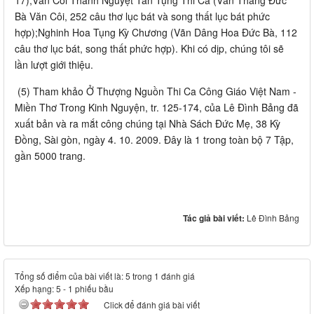
17);Văn Côi Thánh Nguyệt Tán Tụng Thi Ca (Vãn Tháng Đức
Bà Văn Côi, 252 câu thơ lục bát và song thất lục bát phức
hợp);Nghinh Hoa Tụng Kỳ Chương (Vãn Dâng Hoa Đức Bà, 112
câu thơ lục bát, song thất phức hợp). Khi có dịp, chúng tôi sẽ
lần lượt giới thiệu.
(5) Tham khảo Ở Thượng Nguồn Thi Ca Công Giáo Việt Nam -
Miền Thơ Trong Kinh Nguyện, tr. 125-174, của Lê Đình Bảng đã
xuất bản và ra mắt công chúng tại Nhà Sách Đức Mẹ, 38 Kỳ
Đồng, Sài gòn, ngày 4. 10. 2009. Đây là 1 trong toàn bộ 7 Tập,
gần 5000 trang.
Tác giả bài viết:
Lê Đình Bảng
Tổng số điểm của bài viết là: 5 trong 1 đánh giá
Xếp hạng:
5
-
1
phiếu bầu
Click để đánh giá bài viết