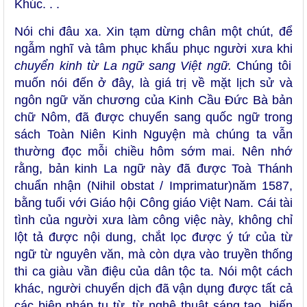
Khúc. . .
Nói chi đâu xa. Xin tạm dừng chân một chút, để
ngẫm nghĩ và tâm phục khẩu phục người xưa khi
chuyển kinh từ La ngữ sang Việt ngữ.
Chúng tôi
muốn nói đến ở đây, là giá trị về mặt lịch sử và
ngôn ngữ văn chương của Kinh Cầu Đức Bà bản
chữ Nôm, đã được chuyển sang quốc ngữ trong
sách Toàn Niên Kinh Nguyện mà chúng ta vẫn
thường đọc mỗi chiều hôm sớm mai. Nên nhớ
rằng, bản kinh La ngữ này đã được Toà Thánh
chuẩn nhận (Nihil obstat / Imprimatur)năm 1587,
bằng tuổi với Giáo hội Công giáo Việt Nam. Cái tài
tình của người xưa làm công việc này, không chỉ
lột tả được nội dung, chắt lọc được ý tứ của từ
ngữ từ nguyên văn, mà còn dựa vào truyền thống
thi ca giàu vần điệu của dân tộc ta. Nói một cách
khác, người chuyển dịch đã vận dụng được tất cả
các biện pháp tu từ, từ nghệ thuật sáng tạo, biến