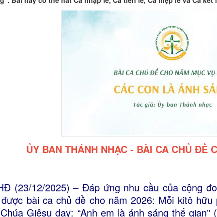
g”. Bài này có thể hát Ca nhập lễ, Ca tiến lễ, Ca hiệp lễ và Ca kết 
ỦY BAN THÁNH NHẠC - BÀI CA CHỦ ĐỀ 
Đ (23/12/2025) – Đáp ứng nhu cầu của cộng đo
 được bài ca chủ đề cho năm 2026: Mỗi kitô hữu 
i Chúa Giêsu dạy: “Anh em là ánh sáng thế gian”