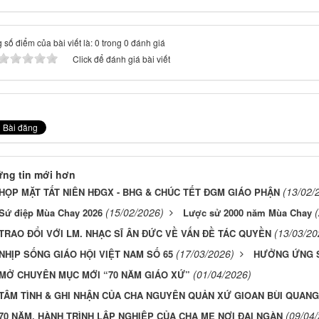
 số điểm của bài viết là: 0 trong 0 đánh giá
Click để đánh giá bài viết
ng tin mới hơn
(13/02/
HỌP MẶT TẤT NIÊN HĐGX - BHG & CHÚC TẾT ĐGM GIÁO PHẬN
(15/02/2026)
Sứ điệp Mùa Chay 2026
Lược sử 2000 năm Mùa Chay
(13/03/20
TRAO ĐỔI VỚI LM. NHẠC SĨ ÂN ĐỨC VỀ VẤN ĐỀ TÁC QUYỀN
(17/03/2026)
NHỊP SỐNG GIÁO HỘI VIỆT NAM SỐ 65
HƯỞNG ỨNG S
(01/04/2026)
MỞ CHUYÊN MỤC MỚI “70 NĂM GIÁO XỨ”
TÂM TÌNH & GHI NHẬN CỦA CHA NGUYÊN QUẢN XỨ GIOAN BÙI QUAN
(09/04
70 NĂM, HÀNH TRÌNH LẬP NGHIỆP CỦA CHA MẸ NƠI ĐẠI NGÀN