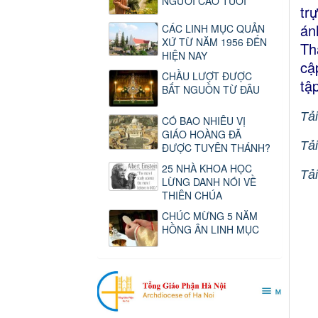
NGƯỜI CAO TUỔI
tr
án
CÁC LINH MỤC QUẢN
XỨ TỪ NĂM 1956 ĐẾN
Th
HIỆN NAY
cậ
CHẦU LƯỢT ĐƯỢC
tậ
BẮT NGUỒN TỪ ĐÂU
Tải
CÓ BAO NHIÊU VỊ
GIÁO HOÀNG ĐÃ
Tải
ĐƯỢC TUYÊN THÁNH?
25 NHÀ KHOA HỌC
Tải
LỪNG DANH NÓI VỀ
THIÊN CHÚA
CHÚC MỪNG 5 NĂM
HỒNG ÂN LINH MỤC