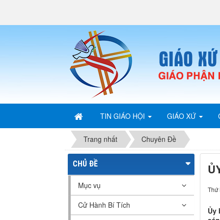
TIN GIÁO HỘI
GIÁO XỨ
Trang nhất
Chuyên Đề
CHỦ ĐỀ
Ủ
Mục vụ
Thứ 
Cử Hành Bí Tích
Ủy 