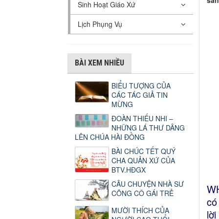
sán
Sinh Hoạt Giáo Xứ
Lịch Phụng Vụ
BÀI XEM NHIỀU
BIỂU TƯỢNG CỦA
CÁC TÁC GIẢ TIN
MỪNG
ĐOÀN THIẾU NHI –
NHỮNG LÁ THƯ DÂNG
LÊN CHÚA HÀI ĐỒNG
BÀI CHÚC TẾT QUÝ
CHA QUẢN XỨ CỦA
BTV.HĐGX
CÂU CHUYỆN NHÀ SƯ
WH
CÕNG CÔ GÁI TRẺ
có
MƯỜI THÍCH CỦA
lờ