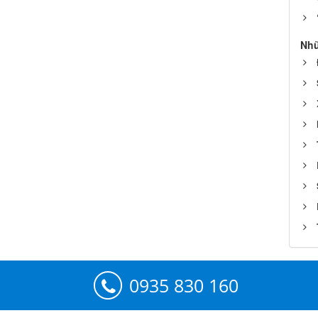
Nhữ
0935 830 160