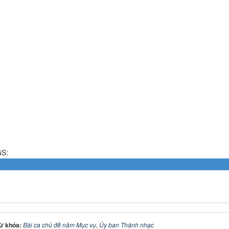
S:
ừ khóa:
Bài ca chủ đề năm Mục vụ
,
Ủy ban Thánh nhạc