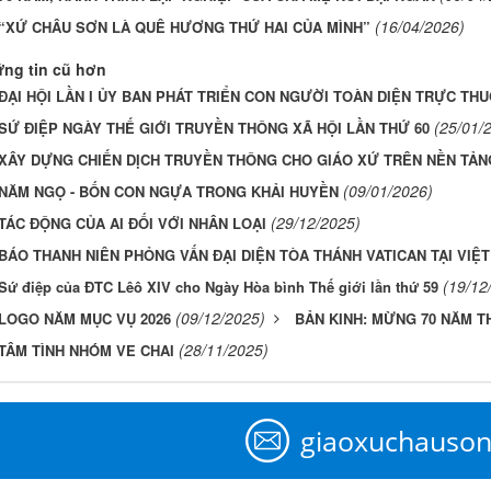
(16/04/2026)
“XỨ CHÂU SƠN LÀ QUÊ HƯƠNG THỨ HAI CỦA MÌNH”
ng tin cũ hơn
ĐẠI HỘI LẦN I ỦY BAN PHÁT TRIỂN CON NGƯỜI TOÀN DIỆN TRỰC TH
(25/01/
SỨ ĐIỆP NGÀY THẾ GIỚI TRUYỀN THÔNG XÃ HỘI LẦN THỨ 60
XÂY DỰNG CHIẾN DỊCH TRUYỀN THÔNG CHO GIÁO XỨ TRÊN NỀN TẢN
(09/01/2026)
NĂM NGỌ - BỐN CON NGỰA TRONG KHẢI HUYỀN
(29/12/2025)
TÁC ĐỘNG CỦA AI ĐỐI VỚI NHÂN LOẠI
BÁO THANH NIÊN PHỎNG VẤN ĐẠI DIỆN TÒA THÁNH VATICAN TẠI VIỆ
(19/12
Sứ điệp của ĐTC Lêô XIV cho Ngày Hòa bình Thế giới lần thứ 59
(09/12/2025)
LOGO NĂM MỤC VỤ 2026
BẢN KINH: MỪNG 70 NĂM TH
(28/11/2025)
TÂM TÌNH NHÓM VE CHAI
giaoxuchauso