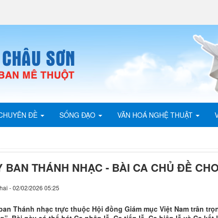
CHUYÊN ĐỀ
SỐNG ĐẠO
VĂN HOÁ NGHỆ THUẬT
Y BAN THÁNH NHẠC - BÀI CA CHỦ ĐỀ CH
hai - 02/02/2026 05:25
ban Thánh nhạc trực thuộc Hội đồng Giám mục Việt Nam trân trọng