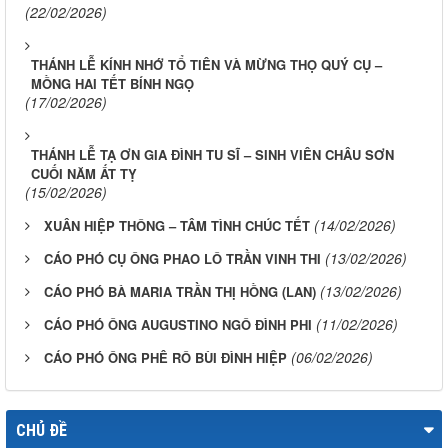
(22/02/2026)
THÁNH LỄ KÍNH NHỚ TỔ TIÊN VÀ MỪNG THỌ QUÝ CỤ –
MỒNG HAI TẾT BÍNH NGỌ
(17/02/2026)
THÁNH LỄ TẠ ƠN GIA ĐÌNH TU SĨ – SINH VIÊN CHÂU SƠN
CUỐI NĂM ẤT TỴ
(15/02/2026)
(14/02/2026)
XUÂN HIỆP THÔNG – TÂM TÌNH CHÚC TẾT
(13/02/2026)
CÁO PHÓ CỤ ÔNG PHAO LÔ TRẦN VINH THI
(13/02/2026)
CÁO PHÓ BÀ MARIA TRẦN THỊ HỒNG (LAN)
(11/02/2026)
CÁO PHÓ ÔNG AUGUSTINO NGÔ ĐÌNH PHI
(06/02/2026)
CÁO PHÓ ÔNG PHÊ RÔ BÙI ĐÌNH HIỆP
CHỦ ĐỀ