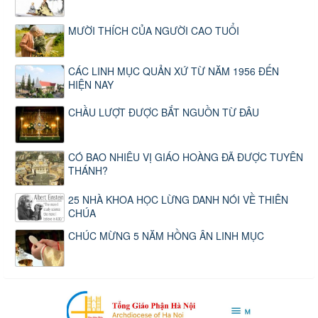
MƯỜI THÍCH CỦA NGƯỜI CAO TUỔI
CÁC LINH MỤC QUẢN XỨ TỪ NĂM 1956 ĐẾN
HIỆN NAY
CHẦU LƯỢT ĐƯỢC BẮT NGUỒN TỪ ĐÂU
CÓ BAO NHIÊU VỊ GIÁO HOÀNG ĐÃ ĐƯỢC TUYÊN
THÁNH?
25 NHÀ KHOA HỌC LỪNG DANH NÓI VỀ THIÊN
CHÚA
CHÚC MỪNG 5 NĂM HỒNG ÂN LINH MỤC