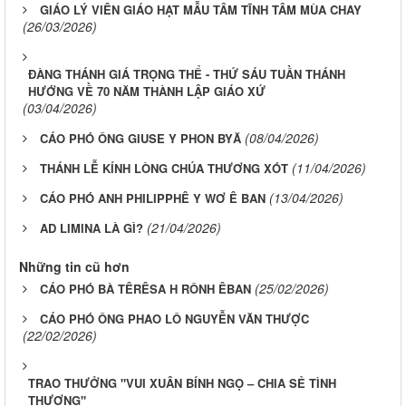
GIÁO LÝ VIÊN GIÁO HẠT MẪU TÂM TĨNH TÂM MÙA CHAY
(26/03/2026)
ĐÀNG THÁNH GIÁ TRỌNG THỂ - THỨ SÁU TUẦN THÁNH
HƯỚNG VỀ 70 NĂM THÀNH LẬP GIÁO XỨ
(03/04/2026)
(08/04/2026)
CÁO PHÓ ÔNG GIUSE Y PHON BYĂ
(11/04/2026)
THÁNH LỄ KÍNH LÒNG CHÚA THƯƠNG XÓT
(13/04/2026)
CÁO PHÓ ANH PHILIPPHÊ Y WƠ Ê BAN
(21/04/2026)
AD LIMINA LÀ GÌ?
Những tin cũ hơn
(25/02/2026)
CÁO PHÓ BÀ TÊRÊSA H RÔNH ÊBAN
CÁO PHÓ ÔNG PHAO LÔ NGUYỄN VĂN THƯỢC
(22/02/2026)
TRAO THƯỞNG "VUI XUÂN BÍNH NGỌ – CHIA SẺ TÌNH
THƯƠNG"