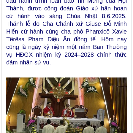
đầu hành trình loan báo Tin Mừng của Hội
Thánh, được cộng đoàn Giáo xứ hân hoan
cử hành vào sáng Chúa Nhật 8.6.2025.
Thánh lễ do Cha Chánh xứ Giuse Đỗ Minh
Hiển cử hành cùng cha phó Phanxicô Xavie
Têrêsa Phạm Diệu Ân đồng tế. Hôm nay
cũng là ngày kỷ niệm một năm Ban Thường
vụ HĐGX nhiệm kỳ 2024–2028 chính thức
đảm nhận sứ vụ.