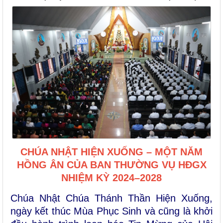
CHÚA NHẬT HIỆN XUỐNG – MỘT NĂM
HỒNG ÂN CỦA BAN THƯỜNG VỤ HĐGX
NHIỆM KỲ 2024–2028
Chúa Nhật Chúa Thánh Thần Hiện Xuống,
ngày kết thúc Mùa Phục Sinh và cũng là khởi