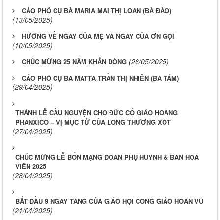
CÁO PHÓ CỤ BÀ MARIA MAI THỊ LOAN (BÀ ĐÀO)
(13/05/2025)
HƯỚNG VỀ NGÀY CỦA MẸ VÀ NGÀY CỦA ƠN GỌI
(10/05/2025)
(26/05/2025)
CHÚC MỪNG 25 NĂM KHẤN DÒNG
CÁO PHÓ CỤ BÀ MATTA TRẦN THỊ NHIÊN (BÀ TÁM)
(29/04/2025)
THÁNH LỄ CẦU NGUYỆN CHO ĐỨC CỐ GIÁO HOÀNG
PHANXICÔ – VỊ MỤC TỬ CỦA LÒNG THƯƠNG XÓT
(27/04/2025)
CHÚC MỪNG LỄ BỔN MẠNG ĐOÀN PHỤ HUYNH & BAN HOA
VIÊN 2025
(28/04/2025)
BẮT ĐẦU 9 NGÀY TANG CỦA GIÁO HỘI CÔNG GIÁO HOÀN VŨ
(21/04/2025)