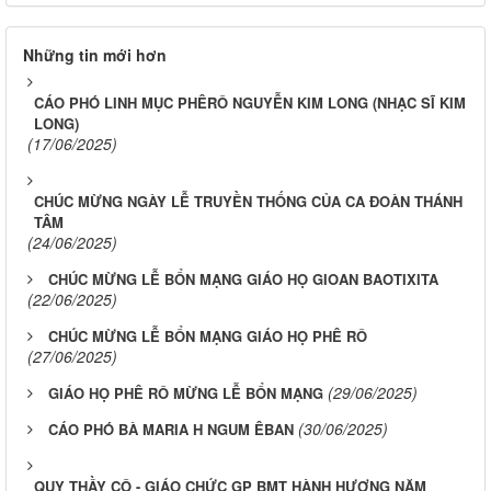
Những tin mới hơn
CÁO PHÓ LINH MỤC PHÊRÔ NGUYỄN KIM LONG (NHẠC SĨ KIM
LONG)
(17/06/2025)
CHÚC MỪNG NGÀY LỄ TRUYỀN THỐNG CỦA CA ĐOÀN THÁNH
TÂM
(24/06/2025)
CHÚC MỪNG LỄ BỔN MẠNG GIÁO HỌ GIOAN BAOTIXITA
(22/06/2025)
CHÚC MỪNG LỄ BỔN MẠNG GIÁO HỌ PHÊ RÔ
(27/06/2025)
(29/06/2025)
GIÁO HỌ PHÊ RÔ MỪNG LỄ BỔN MẠNG
(30/06/2025)
CÁO PHÓ BÀ MARIA H NGUM ÊBAN
QUY THẦY CÔ - GIÁO CHỨC GP BMT HÀNH HƯƠNG NĂM