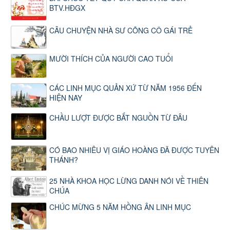
BTV.HĐGX
CÂU CHUYỆN NHÀ SƯ CÕNG CÔ GÁI TRẺ
MƯỜI THÍCH CỦA NGƯỜI CAO TUỔI
CÁC LINH MỤC QUẢN XỨ TỪ NĂM 1956 ĐẾN
HIỆN NAY
CHẦU LƯỢT ĐƯỢC BẮT NGUỒN TỪ ĐÂU
CÓ BAO NHIÊU VỊ GIÁO HOÀNG ĐÃ ĐƯỢC TUYÊN
THÁNH?
25 NHÀ KHOA HỌC LỪNG DANH NÓI VỀ THIÊN
CHÚA
CHÚC MỪNG 5 NĂM HỒNG ÂN LINH MỤC