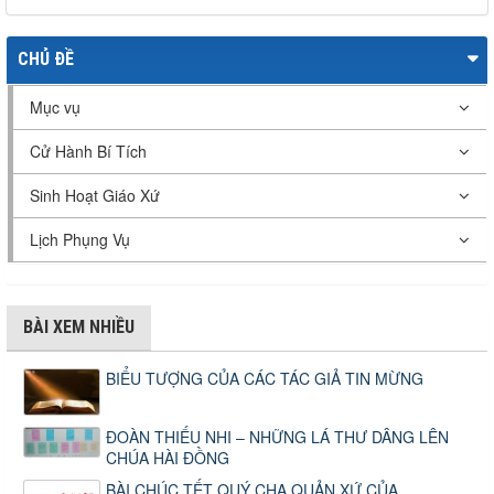
CHỦ ĐỀ
Mục vụ
Cử Hành Bí Tích
Sinh Hoạt Giáo Xứ
Lịch Phụng Vụ
BÀI XEM NHIỀU
BIỂU TƯỢNG CỦA CÁC TÁC GIẢ TIN MỪNG
ĐOÀN THIẾU NHI – NHỮNG LÁ THƯ DÂNG LÊN
CHÚA HÀI ĐỒNG
BÀI CHÚC TẾT QUÝ CHA QUẢN XỨ CỦA