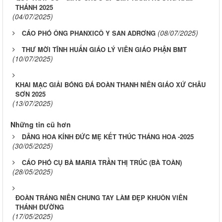
THÁNH 2025
(04/07/2025)
(08/07/2025)
CÁO PHÓ ÔNG PHANXICÔ Y SAN ADRƠNG
THƯ MỜI TĨNH HUẤN GIÁO LÝ VIÊN GIÁO PHẬN BMT
(10/07/2025)
KHAI MẠC GIẢI BÓNG ĐÁ ĐOÀN THANH NIÊN GIÁO XỨ CHÂU
SƠN 2025
(13/07/2025)
Những tin cũ hơn
DÂNG HOA KÍNH ĐỨC MẸ KẾT THÚC THÁNG HOA -2025
(30/05/2025)
CÁO PHÓ CỤ BÀ MARIA TRẦN THỊ TRÚC (BÀ TOÀN)
(28/05/2025)
ĐOÀN TRÁNG NIÊN CHUNG TAY LÀM ĐẸP KHUÔN VIÊN
THÁNH ĐƯỜNG
(17/05/2025)