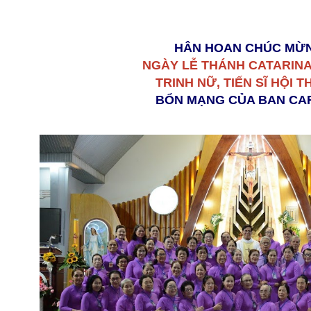
HÂN HOAN CHÚC MỪ
NGÀY LỄ THÁNH CATARINA
TRINH NỮ, TIẾN SĨ HỘI T
BỔN MẠNG CỦA BAN CA