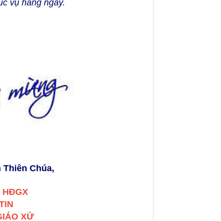
ục vụ hằng ngày.
n Thiên Chúa,
. HĐGX
TIN
GIÁO XỨ