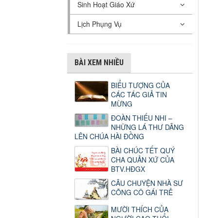
Sinh Hoạt Giáo Xứ
Lịch Phụng Vụ
BÀI XEM NHIỀU
BIỂU TƯỢNG CỦA
CÁC TÁC GIẢ TIN
MỪNG
ĐOÀN THIẾU NHI –
NHỮNG LÁ THƯ DÂNG
LÊN CHÚA HÀI ĐỒNG
BÀI CHÚC TẾT QUÝ
CHA QUẢN XỨ CỦA
BTV.HĐGX
CÂU CHUYỆN NHÀ SƯ
CÕNG CÔ GÁI TRẺ
MƯỜI THÍCH CỦA