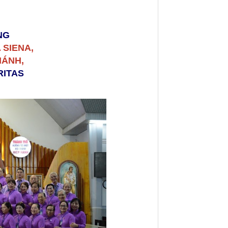
NG
 SIENA,
HÁNH,
RITAS