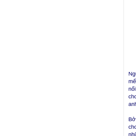
Ng
mế
nố
cho
anh
Bở
ch
nh