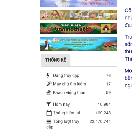
Cô
nh
đại
Tr
số
th
Thậ
THỐNG KÊ
Mo
Đang truy cập
76
bề
Máy chủ tìm kiếm
17
ng
Khách viếng thăm
59
Hôm nay
10,984
Tháng hiện tại
169,243
Tổng lượt truy
22,470,744
cập