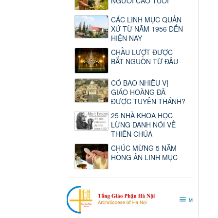
NGƯỜI CAO TUỔI
CÁC LINH MỤC QUẢN
XỨ TỪ NĂM 1956 ĐẾN
HIỆN NAY
CHẦU LƯỢT ĐƯỢC
BẮT NGUỒN TỪ ĐÂU
CÓ BAO NHIÊU VỊ
GIÁO HOÀNG ĐÃ
ĐƯỢC TUYÊN THÁNH?
25 NHÀ KHOA HỌC
LỪNG DANH NÓI VỀ
THIÊN CHÚA
CHÚC MỪNG 5 NĂM
HỒNG ÂN LINH MỤC