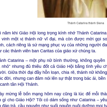
Thánh Catarina thành Siena
i năm khi Giáo Hội long trọng kính nhớ Thánh Catarin
n vinh một vị thánh nữ vĩ đại, mà còn được mời gọi soi
nh, cách riêng là sứ mạng phục vụ của những người đan
 các thành viên ban Caritas của giáo xứ chúng ta.
ánh Catarina – một phụ nữ bình thường, không quyền l
a nhỏ” nhưng đủ thiêu đốt cả Giáo Hội bằng tình yêu 
ời. Giữa thời đại đầy hỗn loạn, chia rẽ, thánh nữ khôn
c đời, nhưng can đảm nói lên sự thật trong bác ái, bền
 canh tân Hội Thánh.
ày mừng lễ bổn mạng hôm nay cũng là lúc để mỗi thành
m gì cho Giáo Hội? Tôi có dám sống như Catarina – yê
n đáp trả, cầu nguyện như suối nguồn nuôi dưỡng mọi 