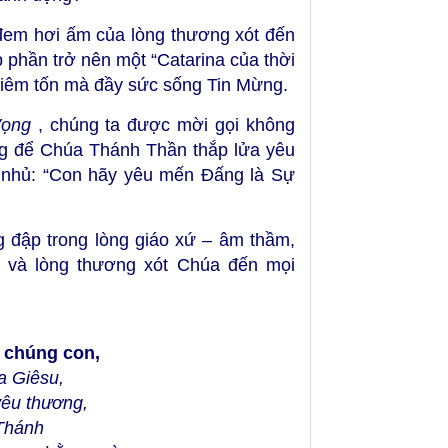
à đem hơi ấm của lòng thương xót đến
phần trở nên một “Catarina của thời
khiêm tốn mà đầy sức sống Tin Mừng.
Vọng
, chúng ta được mời gọi không
ng để Chúa Thánh Thần thắp lửa yêu
n nhủ: “Con hãy yêu mến Đấng là Sự
g đập trong lòng giáo xứ – âm thầm,
 và lòng thương xót Chúa đến mọi
o chúng con,
úa Giêsu,
yêu thương,
Thánh