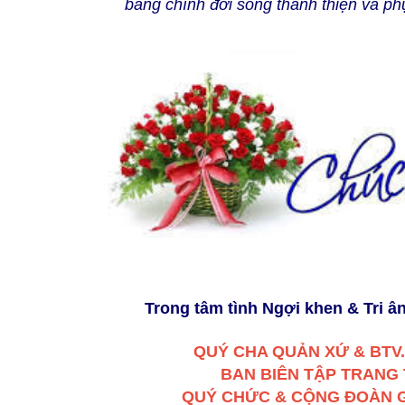
bằng chính đời sống thánh thiện và ph
Trong tâm tình Ngợi khen & Tri â
QUÝ CHA QUẢN XỨ & BTV
BAN BIÊN TẬP TRANG 
QUÝ CHỨC & CỘNG ĐOÀN 