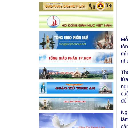
Mỗ
tô
mì
như
Th
lử
ngư
cuộ
để
Ng
là
cầ