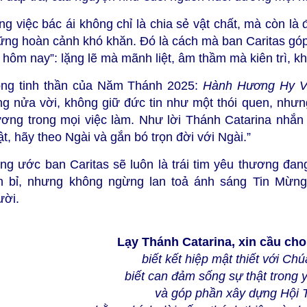
ng việc bác ái không chỉ là chia sẻ vật chất, mà còn l
ững hoàn cảnh khó khăn. Đó là cách mà ban Caritas góp 
 hôm nay”: lặng lẽ mà mãnh liệt, âm thầm mà kiên trì, 
ong tinh thần của Năm Thánh 2025:
Hành Hương Hy 
ng nửa vời, không giữ đức tin như một thói quen, như
ương trong mọi việc làm. Như lời Thánh Catarina nhắ
t, hãy theo Ngài và gắn bó trọn đời với Ngài.”
ng ước ban Caritas sẽ luôn là trái tim yêu thương đan
n bỉ, nhưng không ngừng lan toả ánh sáng Tin Mừng
ười.
Lạy Thánh Catarina, xin cầu ch
biết kết hiệp mật thiết với Ch
biết can đảm sống sự thật trong 
và góp phần xây dựng Hội 