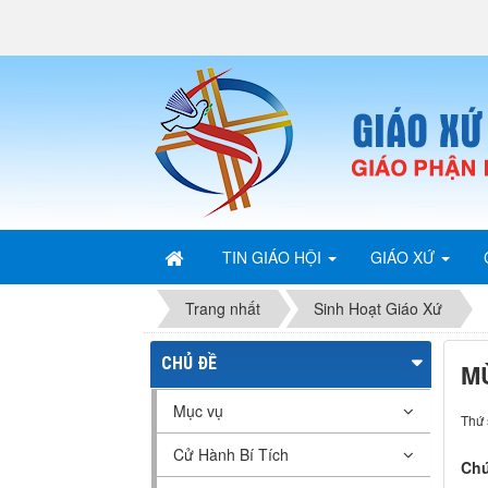
TIN GIÁO HỘI
GIÁO XỨ
Trang nhất
Sinh Hoạt Giáo Xứ
CHỦ ĐỀ
M
Mục vụ
Thứ 
Cử Hành Bí Tích
Chú