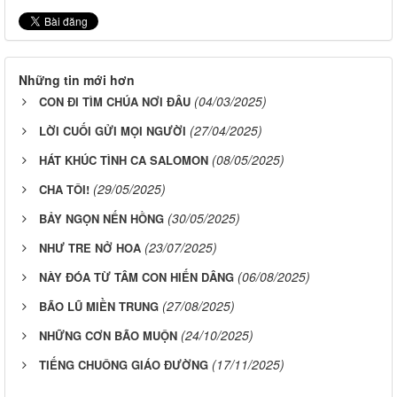
Những tin mới hơn
(04/03/2025)
CON ĐI TÌM CHÚA NƠI ĐÂU
(27/04/2025)
LỜI CUỐI GỬI MỌI NGƯỜI
(08/05/2025)
HÁT KHÚC TÌNH CA SALOMON
(29/05/2025)
CHA TÔI!
(30/05/2025)
BẢY NGỌN NẾN HỒNG
(23/07/2025)
NHƯ TRE NỞ HOA
(06/08/2025)
​​​​​​​NÀY ĐÓA TỪ TÂM CON HIẾN DÂNG
(27/08/2025)
BÃO LŨ MIỀN TRUNG
(24/10/2025)
NHỮNG CƠN BÃO MUỘN
(17/11/2025)
TIẾNG CHUÔNG GIÁO ĐƯỜNG