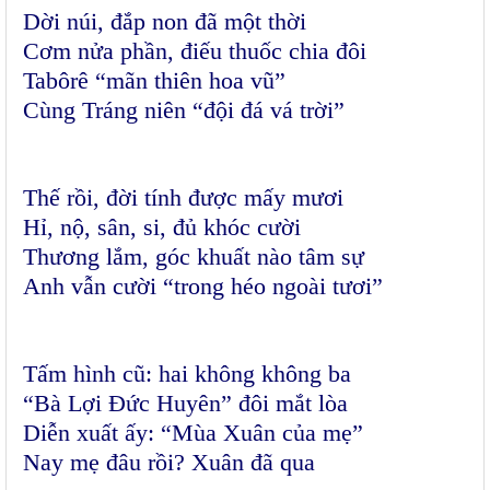
Dời núi, đắp non đã một thời
Cơm nửa phần, điếu thuốc chia đôi
Tabôrê “mãn thiên hoa vũ”
Cùng Tráng niên “đội đá vá trời”
Thế rồi, đời tính được mấy mươi
Hỉ, nộ, sân, si, đủ khóc cười
Thương lắm, góc khuất nào tâm sự
Anh vẫn cười “trong héo ngoài tươi”
Tấm hình cũ: hai không không ba
“Bà Lợi Đức Huyên” đôi mắt lòa
Diễn xuất ấy: “Mùa Xuân của mẹ”
Nay mẹ đâu rồi? Xuân đã qua