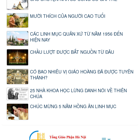
MƯỜI THÍCH CỦA NGƯỜI CAO TUỔI
CÁC LINH MỤC QUẢN XỨ TỪ NĂM 1956 ĐẾN
HIỆN NAY
CHẦU LƯỢT ĐƯỢC BẮT NGUỒN TỪ ĐÂU
CÓ BAO NHIÊU VỊ GIÁO HOÀNG ĐÃ ĐƯỢC TUYÊN
THÁNH?
25 NHÀ KHOA HỌC LỪNG DANH NÓI VỀ THIÊN
CHÚA
CHÚC MỪNG 5 NĂM HỒNG ÂN LINH MỤC