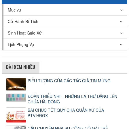
Mục vụ
Cử Hành Bí Tích
Sinh Hoạt Giáo Xứ
Lịch Phụng Vụ
BÀI XEM NHIỀU
BIỂU TƯỢNG CỦA CÁC TÁC GIẢ TIN MỪNG
ĐOÀN THIẾU NHI – NHỮNG LÁ THƯ DÂNG LÊN
CHÚA HÀI ĐỒNG
BÀI CHÚC TẾT QUÝ CHA QUẢN XỨ CỦA
BTV.HĐGX
CÂU CHUYỆN NHÀ SƯ CÕNG CÔ GÁI TRẺ