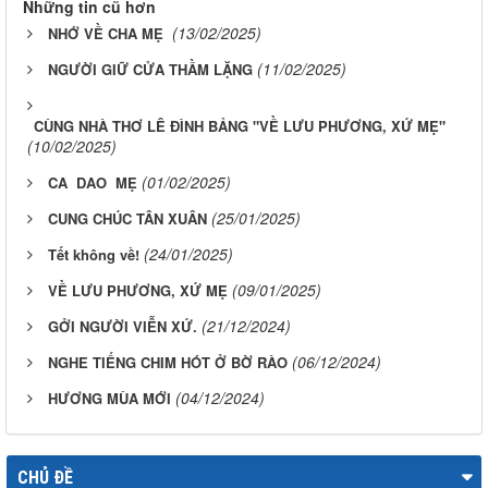
Những tin cũ hơn
(13/02/2025)
NHỚ VỀ CHA MẸ
(11/02/2025)
NGƯỜI GIỮ CỬA THẦM LẶNG
CÙNG NHÀ THƠ LÊ ĐÌNH BẢNG "VỀ LƯU PHƯƠNG, XỨ MẸ"
(10/02/2025)
(01/02/2025)
CA DAO MẸ
(25/01/2025)
CUNG CHÚC TÂN XUÂN
(24/01/2025)
Tết không về!
(09/01/2025)
VỀ LƯU PHƯƠNG, XỨ MẸ
(21/12/2024)
GỞI NGƯỜI VIỄN XỨ.
(06/12/2024)
NGHE TIẾNG CHIM HÓT Ở BỜ RÀO
(04/12/2024)
HƯƠNG MÙA MỚI
CHỦ ĐỀ