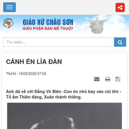
CÁNH ÉN LÌA ĐÀN
Thứ tư - 19/02/2025 07:03
Anh đã về với Đấng Vô Biên -Con én nhỏ bay vào cõi lớn -
Tổ ấm Thiên đàng, Xuân thánh thiêng.