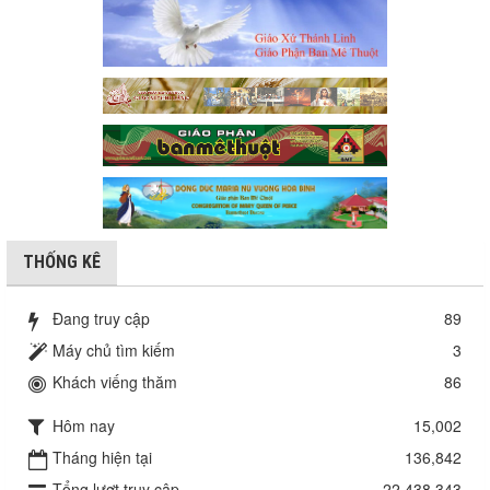
THỐNG KÊ
Đang truy cập
89
Máy chủ tìm kiếm
3
Khách viếng thăm
86
Hôm nay
15,002
Tháng hiện tại
136,842
Tổng lượt truy cập
22,438,343