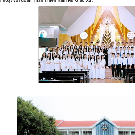
h hoạt với đoàn Thanh niên Nam Nữ Giáo Xứ.