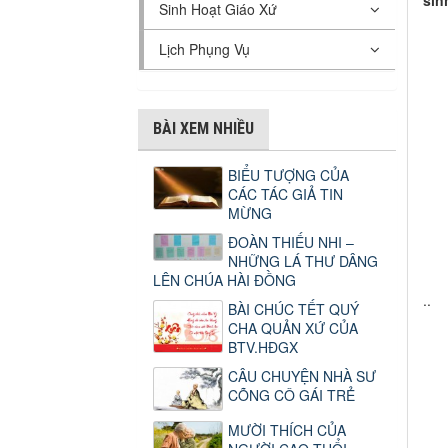
sin
Sinh Hoạt Giáo Xứ
Lịch Phụng Vụ
BÀI XEM NHIỀU
BIỂU TƯỢNG CỦA
CÁC TÁC GIẢ TIN
MỪNG
ĐOÀN THIẾU NHI –
NHỮNG LÁ THƯ DÂNG
LÊN CHÚA HÀI ĐỒNG
..
BÀI CHÚC TẾT QUÝ
CHA QUẢN XỨ CỦA
BTV.HĐGX
CÂU CHUYỆN NHÀ SƯ
CÕNG CÔ GÁI TRẺ
MƯỜI THÍCH CỦA