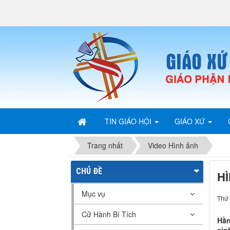
TIN GIÁO HỘI
GIÁO XỨ
Trang nhất
Video Hình ảnh
CHỦ ĐỀ
H
Mục vụ
Thứ 
Cử Hành Bí Tích
Hằn