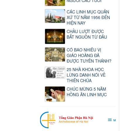
NGƯỜI CAO TUỔI
CÁC LINH MỤC QUẢN
XỨ TỪ NĂM 1956 ĐẾN
HIỆN NAY
CHẦU LƯỢT ĐƯỢC
BẮT NGUỒN TỪ ĐÂU
CÓ BAO NHIÊU VỊ
GIÁO HOÀNG ĐÃ
ĐƯỢC TUYÊN THÁNH?
25 NHÀ KHOA HỌC
LỪNG DANH NÓI VỀ
THIÊN CHÚA
CHÚC MỪNG 5 NĂM
HỒNG ÂN LINH MỤC