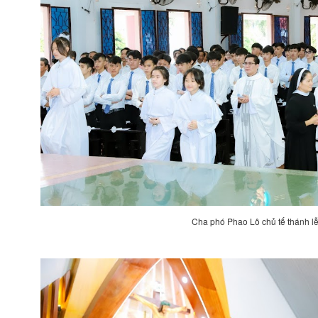
Cha phó Phao Lô chủ tế thánh l