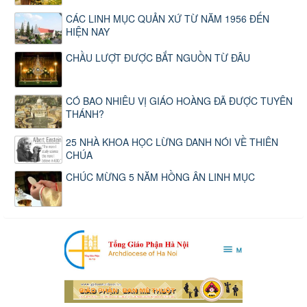
CÁC LINH MỤC QUẢN XỨ TỪ NĂM 1956 ĐẾN
HIỆN NAY
CHẦU LƯỢT ĐƯỢC BẮT NGUỒN TỪ ĐÂU
CÓ BAO NHIÊU VỊ GIÁO HOÀNG ĐÃ ĐƯỢC TUYÊN
THÁNH?
25 NHÀ KHOA HỌC LỪNG DANH NÓI VỀ THIÊN
CHÚA
CHÚC MỪNG 5 NĂM HỒNG ÂN LINH MỤC