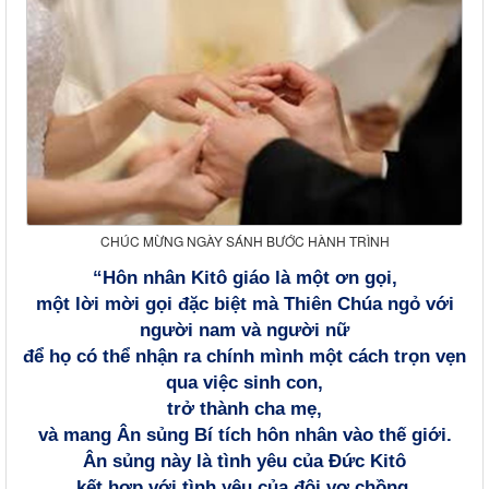
CHÚC MỪNG NGÀY SÁNH BƯỚC HÀNH TRÌNH
“Hôn nhân Kitô giáo là một ơn gọi,
một lời mời gọi đặc biệt mà Thiên Chúa ngỏ với
người nam và người nữ
để họ có thể nhận ra chính mình một cách trọn vẹn
qua việc sinh con,
trở thành cha mẹ,
và mang Ân sủng Bí tích hôn nhân vào thế giới.
Ân sủng này là tình yêu của Đức Kitô
kết hợp với tình yêu của đôi vợ chồng,