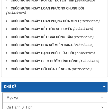
(24/06/2025)
CHÚC MỪNG NGÀY NỐI KẾT DUYÊN TÌNH
CHÚC MỪNG NGÀY LOAN PHƯỢNG CHUNG ĐÔI
(18/06/2025)
(15/06/2025)
CHÚC MỪNG NGÀY LOAN PHỤNG HÒA MINH
(03/06/2025)
CHÚC MỪNG NGÀY KẾT TÓC SE DUYÊN
(26/05/2025)
CHÚC MỪNG NGÀY KẾT GIẢI ĐỒNG TÂM
(24/05/2025)
CHÚC MỪNG NGÀY HOA NỞ MIỀN CANA
(17/05/2025)
CHÚC MỪNG NGÀY HẠNH PHÚC LỨA ĐÔI
(17/05/2025)
CHÚC MỪNG NGÀY GIEO BƯỚC TÌNH HỒNG
(02/05/2025)
CHÚC MỪNG NGÀY ĐỜI HÒA TIẾNG CA
CHỦ ĐỀ
Mục vụ
Cử Hành Bí Tích