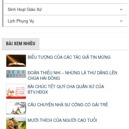
Sinh Hoạt Giáo Xứ
Lịch Phụng Vụ
BÀI XEM NHIỀU
BIỂU TƯỢNG CỦA CÁC TÁC GIẢ TIN MỪNG
ĐOÀN THIẾU NHI – NHỮNG LÁ THƯ DÂNG LÊN
CHÚA HÀI ĐỒNG
BÀI CHÚC TẾT QUÝ CHA QUẢN XỨ CỦA
BTV.HĐGX
CÂU CHUYỆN NHÀ SƯ CÕNG CÔ GÁI TRẺ
MƯỜI THÍCH CỦA NGƯỜI CAO TUỔI