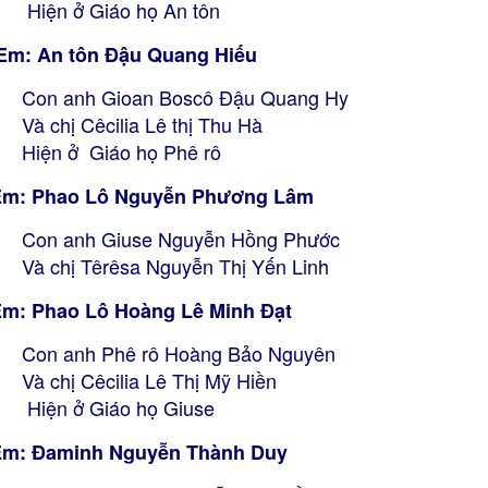
ện ở Giáo họ An tôn
Em: An
tôn Đậu Quang Hiếu
n anh Gioan Boscô Đậu Quang Hy
 chị Cêcilia Lê thị Thu Hà
ện ở Giáo họ Phê rô
Em:
Phao Lô Nguyễn Phương Lâm
n anh Giuse Nguyễn Hồng Phước
 chị Têrêsa Nguyễn Thị Yến Linh
Em: Phao
Lô Hoàng Lê Minh Đạt
n anh Phê rô Hoàng Bảo Nguyên
 chị Cêcilia Lê Thị Mỹ Hiền
ện ở Giáo họ Giuse
Em:
Đaminh Nguyễn Thành Duy