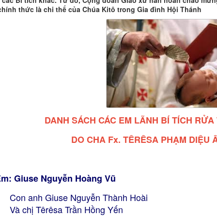
 các Bí tích khác. Từ đó, Cộng đoàn Giáo xứ hân hoan chào mừn
chính thức là chi thể của Chúa Kitô trong Gia đình Hội Thánh
DANH SÁCH CÁC EM LÃNH BÍ TÍCH RỬA 
DO
CHA Fx. TÊRÊSA PHẠM DIỆU Â
m: Giuse Nguyễn Hoàng Vũ
n anh Giuse Nguyễn Thành Hoài
 chị Têrêsa Trần Hồng Yến