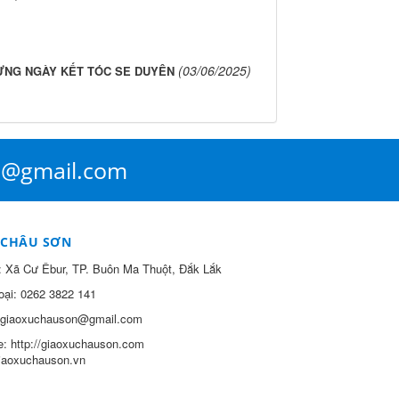
(03/06/2025)
ỪNG NGÀY KẾT TÓC SE DUYÊN
n@gmail.com
 CHÂU SƠN
:
Xã Cư Êbur, TP. Buôn Ma Thuột, Đắk Lắk
oại:
0262 3822 141
giaoxuchauson@gmail.com
e:
http://giaoxuchauson.com
giaoxuchauson.vn