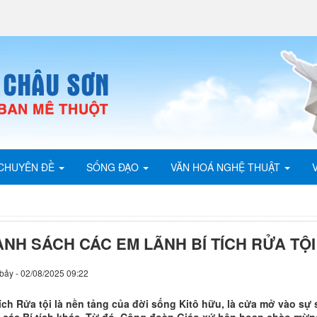
CHUYÊN ĐỀ
SỐNG ĐẠO
VĂN HOÁ NGHỆ THUẬT
NH SÁCH CÁC EM LÃNH BÍ TÍCH RỬA TỘI 
bảy - 02/08/2025 09:22
tích Rửa tội là nền tảng của đời sống Kitô hữu, là cửa mở vào sự