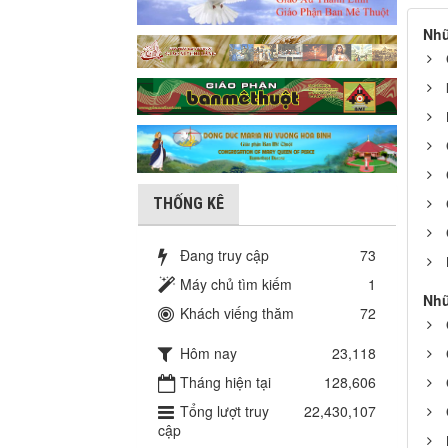
Nhữ
THỐNG KÊ
Đang truy cập
73
Máy chủ tìm kiếm
1
Nhữ
Khách viếng thăm
72
Hôm nay
23,118
Tháng hiện tại
128,606
Tổng lượt truy
22,430,107
cập