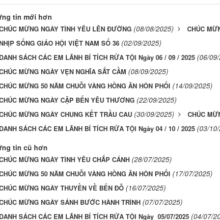
ng tin mới hơn
(08/08/2025)
CHÚC MỪNG NGÀY TÌNH YÊU LÊN ĐƯỜNG
CHÚC MỪN
(02/09/2025)
NHỊP SỐNG GIÁO HỘI VIỆT NAM SỐ 36
(06/09
DANH SÁCH CÁC EM LÃNH BÍ TÍCH RỬA TỘI Ngày 06 / 09 / 2025
(08/09/2025)
CHÚC MỪNG NGÀY VẸN NGHĨA SẮT CẦM
(14/09/2025)
CHÚC MỪNG 50 NĂM CHUỖI VÀNG HỒNG ÂN HÔN PHỐI
(22/09/2025)
CHÚC MỪNG NGÀY CẬP BẾN YÊU THƯƠNG
(30/09/2025)
CHÚC MỪNG NGÀY CHUNG KẾT TRẦU CAU
CHÚC MỪN
(03/10
DANH SÁCH CÁC EM LÃNH BÍ TÍCH RỬA TỘI Ngày 04 / 10 / 2025
ng tin cũ hơn
(28/07/2025)
CHÚC MỪNG NGÀY TÌNH YÊU CHẮP CÁNH
(17/07/2025)
CHÚC MỪNG 50 NĂM CHUỖI VÀNG HỒNG ÂN HÔN PHỐI
(16/07/2025)
CHÚC MỪNG NGÀY THUYỀN VỀ BẾN ĐỖ
(07/07/2025)
CHÚC MỪNG NGÀY SÁNH BƯỚC HÀNH TRÌNH
(04/07/2
DANH SÁCH CÁC EM LÃNH BÍ TÍCH RỬA TỘI Ngày 05/07/2025