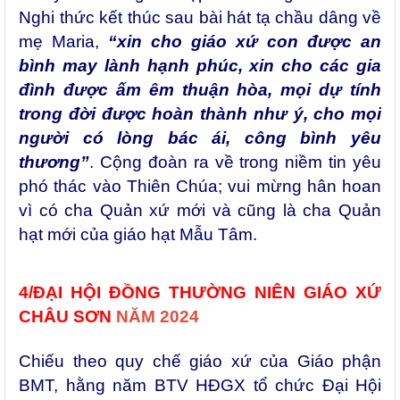
Nghi thức
kết thúc sau bài hát tạ chầu dâng về
mẹ Maria,
“xin cho giáo xứ con được an
bình may lành hạnh phúc, xin cho các gia
đình được ấm êm thuận hòa, mọi dự tính
trong đời được hoàn thành như ý, cho mọi
người có lòng bác ái, công bình yêu
thương”
. Cộng đoàn ra về trong niềm tin yêu
phó thác vào Thiên Chúa; vui mừng hân hoan
vì có cha Quản xứ mới và cũng là cha Quản
hạt mới của giáo hạt Mẫu Tâm.
4/ĐẠI HỘI ĐỒNG THƯỜNG NIÊN GIÁO XỨ
CHÂU SƠN
NĂM 2024
Chiếu theo quy chế giáo xứ của Giáo phận
BMT, hằng năm BTV HĐGX tổ chức Đại Hội