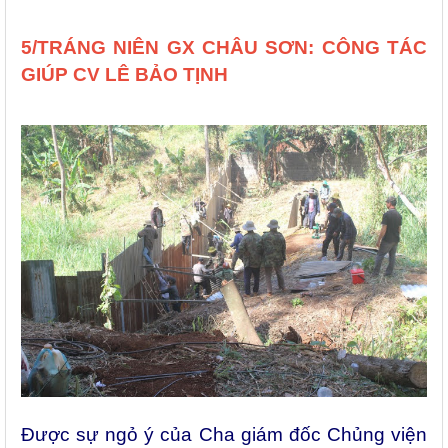
5/TRÁNG NIÊN GX CHÂU SƠN: CÔNG TÁC
GIÚP CV LÊ BẢO TỊNH
Được sự ngỏ ý của Cha giám đốc Chủng viện