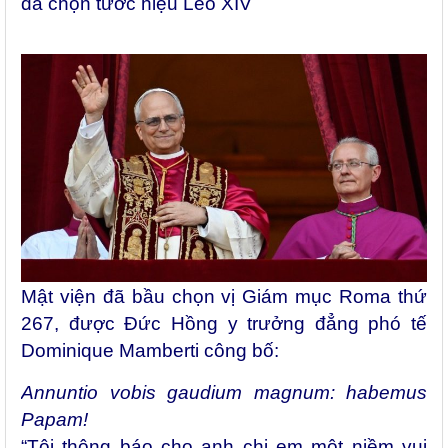
đã chọn tước hiệu Lêô XIV
Mật viện đã bầu chọn vị Giám mục Roma thứ
267, được Đức Hồng y trưởng đẳng phó tế
Dominique Mamberti công bố:
Annuntio vobis gaudium magnum: habemus
Papam!
“Tôi thông báo cho anh chị em một niềm vui