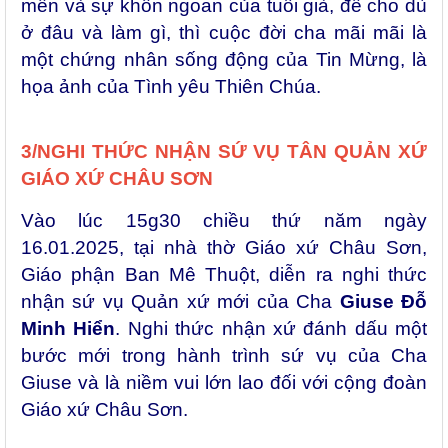
mến và sự khôn ngoan của tuổi già, để cho dù
ở đâu và làm gì, thì cuộc đời cha mãi mãi là
một chứng nhân sống động của Tin Mừng, là
họa ảnh của Tình yêu Thiên Chúa.
3/NGHI THỨC NHẬN
SỨ VỤ TÂN QUẢN XỨ
GIÁO XỨ
CHÂU SƠN
Vào lúc 15g30 chiều thứ năm ngày
16.01.2025, tại nhà thờ Giáo xứ Châu Sơn,
Giáo phận Ban Mê Thuột, diễn ra nghi thức
nhận sứ vụ Quản xứ mới của Cha
Giuse Đỗ
Minh Hiển
. Nghi thức nhận xứ đánh dấu một
bước mới trong hành trình sứ vụ của Cha
Giuse và là niềm vui lớn lao đối với cộng đoàn
Giáo xứ Châu Sơn.