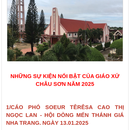
NHỮNG SỰ KIỆN NỔI BẬT CỦA GIÁO XỨ
CHÂU SƠN NĂM 2025
1/CÁO PHÓ SOEUR TÊRÊSA CAO THỊ
NGỌC LAN - HỘI DÒNG MẾN THÁNH GIÁ
NHA TRANG. NGÀY 13.01.2025