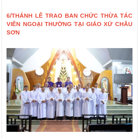
6/THÁNH LỄ TRAO BAN CHỨC THỪA TÁC
VIÊN NGOẠI THƯỜNG TẠI GIÁO XỨ CHÂU
SƠN