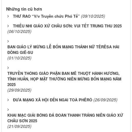
Những tin cũ hơn
(09/10/2025)
THƯ RAO “V/v Truyền chức Phó Tế”
THIẾU NHI GIÁO XỨ CHÂU SƠN: VUI TẾT TRUNG THU 2025
(06/10/2025)
BAN GIÁO LÝ MỪNG LỄ BỔN MẠNG THÁNH NỮ TÊRÊSA HÀI
ĐỒNG GIÊ-SU
(01/10/2025)
TRUYỀN THÔNG GIÁO PHẬN BAN MÊ THUỘT HÀNH HƯƠNG,
TĨNH HUẤN, HỌP MẶT THƯỜNG NIÊN MỪNG BỔN MẠNG NĂM
2025
(29/09/2025)
(26/09/2025)
ĐƯA MẠNG XÃ HỘI ĐẾN NGAI TOÀ PHÊRÔ
KHAI MẠC GIẢI BÓNG ĐÁ ĐOÀN THANH TRÁNG NIÊN GIÁO XỨ
CHÂU SƠN 2025
(21/09/2025)