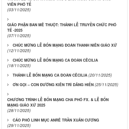
VIÊN PHÓ TẾ
(03/11/2025)
GIÁO PHẬN BAN MÊ THUỘT: THÁNH LỄ TRUYỀN CHỨC PHÓ
TẾ -2025
(07/11/2025)
CHÚC MỪNG LỄ BỔN MẠNG ĐOÀN THANH NIÊN GIÁO XỨ
(12/11/2025)
CHÚC MỪNG LỄ BỔN MẠNG CA ĐOÀN CÊCILIA
(18/11/2025)
(20/11/2025)
THÁNH LỄ BỔN MẠNG CA ĐOÀN CÊCILIA
(25/11/2025)
ƠN GỌI – CON ĐƯỜNG KIÊN TRÌ DÂNG HIẾN
CHƯƠNG TRÌNH LỄ BỔN MẠNG CHA PHÓ FX. & LỄ BỔN
MẠNG GIÁO XỨ 2025
(28/11/2025)
CÁO PHÓ LINH MỤC ANRÊ TRẦN XUÂN CƯƠNG
(29/11/2025)