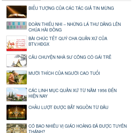
BIỂU TƯỢNG CỦA CÁC TÁC GIẢ TIN MỪNG
ĐOÀN THIẾU NHI – NHỮNG LÁ THƯ DÂNG LÊN
CHÚA HÀI ĐỒNG
BÀI CHÚC TẾT QUÝ CHA QUẢN XỨ CỦA
BTV.HĐGX
CÂU CHUYỆN NHÀ SƯ CÕNG CÔ GÁI TRẺ
MƯỜI THÍCH CỦA NGƯỜI CAO TUỔI
CÁC LINH MỤC QUẢN XỨ TỪ NĂM 1956 ĐẾN
HIỆN NAY
CHẦU LƯỢT ĐƯỢC BẮT NGUỒN TỪ ĐÂU
CÓ BAO NHIÊU VỊ GIÁO HOÀNG ĐÃ ĐƯỢC TUYÊN
THÁNH?