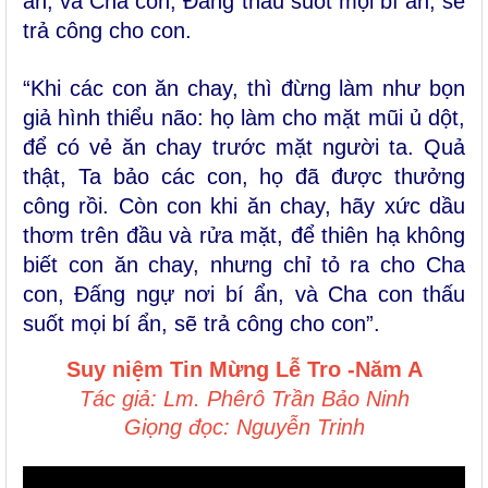
ẩn, và Cha con, Ðấng thấu suốt mọi bí ẩn, sẽ
trả công cho con.
“Khi các con ăn chay, thì đừng làm như bọn
giả hình thiểu não: họ làm cho mặt mũi ủ dột,
để có vẻ ăn chay trước mặt người ta. Quả
thật, Ta bảo các con, họ đã được thưởng
công rồi. Còn con khi ăn chay, hãy xức dầu
thơm trên đầu và rửa mặt, để thiên hạ không
biết con ăn chay, nhưng chỉ tỏ ra cho Cha
con, Ðấng ngự nơi bí ẩn, và Cha con thấu
suốt mọi bí ẩn, sẽ trả công cho con”.
Suy niệm Tin Mừng
Lễ Tro -Năm A
Tác giả: Lm. Phêrô Trần Bảo Ninh
Giọng đọc: Nguyễn Trinh