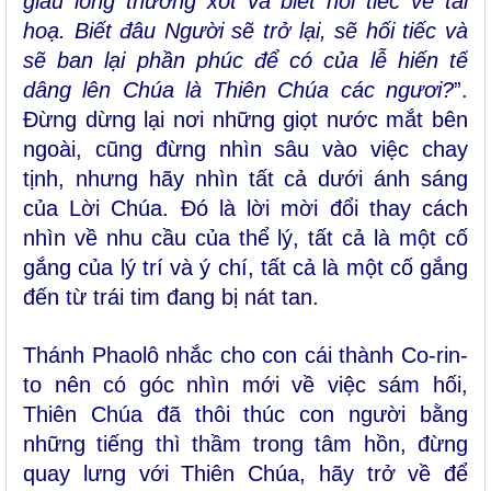
giầu lòng thương xót và biết hối tiếc về tai
hoạ. Biết đâu Người sẽ trở lại, sẽ hối tiếc và
sẽ ban lại phần phúc để có của lễ hiến tế
dâng lên Chúa là Thiên Chúa các ngươi?
”.
Đừng dừng lại nơi những giọt nước mắt bên
ngoài, cũng đừng nhìn sâu vào việc chay
tịnh, nhưng hãy nhìn tất cả dưới ánh sáng
của Lời Chúa. Đó là lời mời đổi thay cách
nhìn về nhu cầu của thể lý, tất cả là một cố
gắng của lý trí và ý chí, tất cả là một cố gắng
đến từ trái tim đang bị nát tan.
Thánh Phaolô nhắc cho con cái thành Co-rin-
to nên có góc nhìn mới về việc sám hối,
Thiên Chúa đã thôi thúc con người bằng
những tiếng thì thầm trong tâm hồn, đừng
quay lưng với Thiên Chúa, hãy trở về để