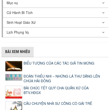
Mục vụ
Cử Hành Bí Tích
Sinh Hoạt Giáo Xứ
Lịch Phụng Vụ
BÀI XEM NHIỀU
BIỂU TƯỢNG CỦA CÁC TÁC GIẢ TIN MỪNG
ĐOÀN THIẾU NHI – NHỮNG LÁ THƯ DÂNG LÊN
CHÚA HÀI ĐỒNG
BÀI CHÚC TẾT QUÝ CHA QUẢN XỨ CỦA
BTV.HĐGX
CÂU CHUYỆN NHÀ SƯ CÕNG CÔ GÁI TRẺ