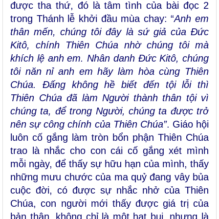
được tha thứ, đó là tâm tình của bài đọc 2
trong Thánh lễ khởi đầu mùa chay: “
Anh em
thân mến, chúng tôi đây là sứ giả của Ðức
Kitô, chính Thiên Chúa nhờ chúng tôi mà
khích lệ anh em. Nhân danh Ðức Kitô, chúng
tôi năn nỉ anh em hãy làm hòa
cùng Thiên
Chúa. Ðấng không hề biết đến tội lỗi thì
Thiên Chúa đã làm Người thành thân tội vì
chúng ta, để trong Người, chúng ta được trở
nên sự công chính của Thiên Chúa”
. Giáo hội
luôn cố gắng làm tròn bổn phận Thiên Chúa
trao là nhắc cho con cái cố gắng xét mình
mỗi ngày, để thấy sự hữu hạn của mình, thấy
những mưu chước của ma quỷ đang vây bủa
cuộc đời, có được sự nhắc nhở của Thiên
Chúa, con người mới thấy được giá trị của
bản thân, không chỉ là một hạt bụi, nhưng là