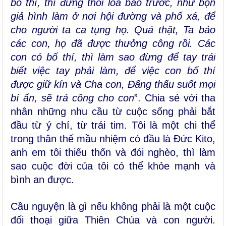
bố thí, thì đừng thổi loa báo trước, như bọn
giả hình làm ở nơi hội đường và phố xá, để
cho người ta ca tụng họ. Quả thật, Ta bảo
các con, họ đã được thưởng công rồi. Các
con có bố thí, thì làm sao đừng để tay trái
biết việc tay phải làm, để việc con bố thí
được giữ kín và Cha con, Ðấng thấu suốt mọi
bí ẩn, sẽ trả công cho con
”. Chia sẻ với tha
nhân những nhu cầu từ cuộc sống phải bắt
đầu từ ý chí, từ trái tim. Tôi là một chi thể
trong thân thể mầu nhiệm có đầu là Đức Kito,
anh em tôi thiếu thốn và đói nghèo, thì làm
sao cuộc đời của tôi có thể khỏe mạnh và
bình an được.
Cầu nguyện là gì nếu không phải là một cuộc
đối thoại giữa Thiên Chúa và con người.