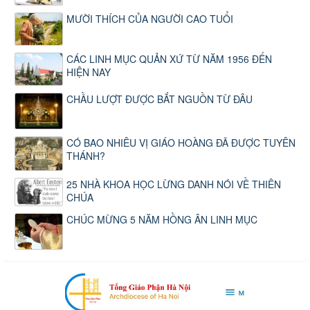
MƯỜI THÍCH CỦA NGƯỜI CAO TUỔI
CÁC LINH MỤC QUẢN XỨ TỪ NĂM 1956 ĐẾN
HIỆN NAY
CHẦU LƯỢT ĐƯỢC BẮT NGUỒN TỪ ĐÂU
CÓ BAO NHIÊU VỊ GIÁO HOÀNG ĐÃ ĐƯỢC TUYÊN
THÁNH?
25 NHÀ KHOA HỌC LỪNG DANH NÓI VỀ THIÊN
CHÚA
CHÚC MỪNG 5 NĂM HỒNG ÂN LINH MỤC