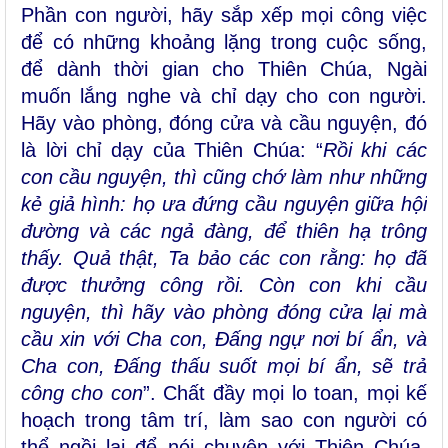
Phần con người, hãy sắp xếp mọi công việc
để có những khoảng lặng trong cuộc sống,
để dành thời gian cho Thiên Chúa, Ngài
muốn lắng nghe và chỉ dạy cho con người.
Hãy vào phòng, đóng cửa và cầu nguyện, đó
là lời chỉ dạy của Thiên Chúa: “
Rồi khi các
con cầu nguyện, thì cũng chớ làm như những
kẻ giả hình: họ ưa đứng cầu nguyện giữa hội
đường và các ngả đàng, để thiên hạ trông
thấy. Quả thật, Ta bảo các con rằng: họ đã
được thưởng công rồi. Còn con khi cầu
nguyện, thì hãy vào phòng đóng cửa lại mà
cầu xin với Cha con, Ðấng ngự nơi bí ẩn, và
Cha con, Ðấng thấu suốt mọi bí ẩn, sẽ trả
công cho con
”. Chất đầy mọi lo toan, mọi kế
hoạch trong tâm trí, làm sao con người có
thể ngồi lại để nói chuyện với Thiên Chúa,