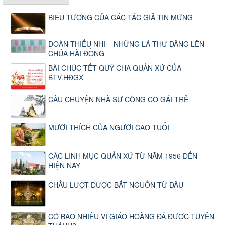
BIỂU TƯỢNG CỦA CÁC TÁC GIẢ TIN MỪNG
ĐOÀN THIẾU NHI – NHỮNG LÁ THƯ DÂNG LÊN
CHÚA HÀI ĐỒNG
BÀI CHÚC TẾT QUÝ CHA QUẢN XỨ CỦA
BTV.HĐGX
CÂU CHUYỆN NHÀ SƯ CÕNG CÔ GÁI TRẺ
MƯỜI THÍCH CỦA NGƯỜI CAO TUỔI
CÁC LINH MỤC QUẢN XỨ TỪ NĂM 1956 ĐẾN
HIỆN NAY
CHẦU LƯỢT ĐƯỢC BẮT NGUỒN TỪ ĐÂU
CÓ BAO NHIÊU VỊ GIÁO HOÀNG ĐÃ ĐƯỢC TUYÊN