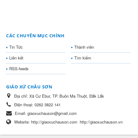
CÁC CHUYÊN MỤC CHÍNH
Tin Tức
Thành viên
Liên kết
Tìm kiếm
RSS-feeds
GIÁO XỨ CHÂU SƠN
Địa chỉ:
Xã Cư Êbur, TP. Buôn Ma Thuột, Đắk Lắk
Điện thoại:
0262 3822 141
Email:
giaoxuchauson@gmail.com
Website:
http://giaoxuchauson.com
http://giaoxuchauson.vn