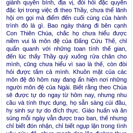
giành quyền bính, địa vị, đòi hỏi đặc quyền
đặc lợi trong việc đi theo Thầy, chưa thể lãnh
hội ơn gọi mà điểm đến cuối cùng của hành
trình đó là gì. Bao ngày tháng đi bên cạnh
Con Thiên Chúa, chắc họ chưa hiểu được
niềm vui là môn đệ của Đấng Cứu Thế, chỉ
quẩn quanh với những toan tính thế gian,
đến lúc thấy Thầy quỳ xuống rửa chân cho
mình, cũng chưa hiểu vì sao là thế, còn đòi
hỏi được tắm cả mình. Khuôn mặt của các
môn đệ đó hôm nay đang ẩn hiện nơi những
người môn đệ của Ngài. Biết rằng theo Chúa
sẽ được tự do ngay từ hôm nay, nhưng nhu
cầu và tính thực dụng, họ sẵn sàng cúi đầu,
hy sinh sự tự do đích thực. Giáo huấn và ân
sủng mỗi ngày vẫn được trao ban, thế nhưng
chỉ biết đón nhận, chỉ biết ngụp lặn trong tình