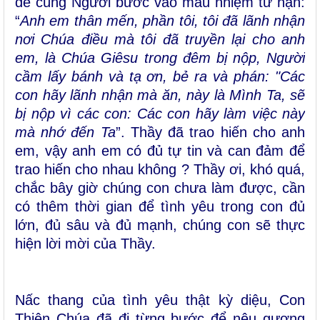
để cùng Người bước vào mầu nhiệm tử nạn:
“
Anh em thân mến, phần tôi, tôi đã lãnh nhận
nơi Chúa điều mà tôi đã truyền lại cho anh
em, là Chúa Giêsu trong đêm bị nộp, Người
cầm lấy bánh và tạ ơn, bẻ ra và phán: "Các
con hãy lãnh nhận mà ăn, này là Mình Ta, sẽ
bị nộp vì các con: Các con hãy làm việc này
mà nhớ đến Ta
”. Thầy đã trao hiến cho anh
em, vậy anh em có đủ tự tin và can đảm để
trao hiến cho nhau không ? Thầy ơi, khó quá,
chắc bây giờ chúng con chưa làm được, cần
có thêm thời gian để tình yêu trong con đủ
lớn, đủ sâu và đủ mạnh, chúng con sẽ thực
hiện lời mời của Thầy.
Nấc thang của tình yêu thật kỳ diệu, Con
Thiên Chúa đã đi từng bước để nêu gương