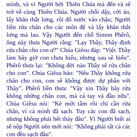
mình, và vì Người bởi Thiên Chúa mà đến và sẽ
trở về cùng Thiên Chúa. Người chỗi dậy, cởi áo,
lấy khăn thắt lưng, rồi đổ nước vào chậu; Người
liền rửa chân cho các môn đệ và lấy khăn thắt
lưng mà lau. Vậy Người đến chỗ Simon Phêrô,
ông này thưa Người rằng: "Lạy Thầy, Thầy định
rửa chân cho con ư?" Chúa Giêsu đáp: "Việc Thầy
làm bây giờ con chưa hiểu, nhưng sau sẽ hiểu".
Phêrô thưa lại: "Không đời nào Thầy sẽ rửa chân
cho con". Chúa Giêsu bảo: "Nếu Thầy không rửa
chân cho con, con sẽ không được dự phần với
Thầy". Phêrô liền thưa: "Vậy xin Thầy hãy rửa
không những chân con, mà cả tay và đầu nữa".
Chúa Giêsu nói: "Kẻ mới tắm rồi chỉ cần rửa
chân, vì cả mình đã sạch. Tuy các con đã sạch,
nhưng không phải hết thảy đâu". Vì Người biết ai
sẽ nộp Người nên mới nói: "Không phải tất cả các
con đều sạch đâu".