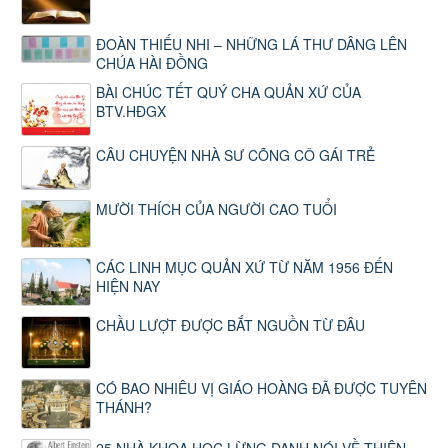
ĐOÀN THIẾU NHI – NHỮNG LÁ THƯ DÂNG LÊN
CHÚA HÀI ĐỒNG
BÀI CHÚC TẾT QUÝ CHA QUẢN XỨ CỦA
BTV.HĐGX
CÂU CHUYỆN NHÀ SƯ CÕNG CÔ GÁI TRẺ
MƯỜI THÍCH CỦA NGƯỜI CAO TUỔI
CÁC LINH MỤC QUẢN XỨ TỪ NĂM 1956 ĐẾN
HIỆN NAY
CHẦU LƯỢT ĐƯỢC BẮT NGUỒN TỪ ĐÂU
CÓ BAO NHIÊU VỊ GIÁO HOÀNG ĐÃ ĐƯỢC TUYÊN
THÁNH?
25 NHÀ KHOA HỌC LỪNG DANH NÓI VỀ THIÊN