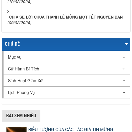
(10/02/2024)
CHIA SẺ LỜI CHÚA THÁNH LỄ MỒNG MỘT TẾT NGUYÊN ĐÁN
(09/02/2024)
CHỦ ĐỀ
Mục vụ
Cử Hành Bí Tích
Sinh Hoạt Giáo Xứ
Lịch Phụng Vụ
BÀI XEM NHIỀU
BIỂU TƯỢNG CỦA CÁC TÁC GIẢ TIN MỪNG