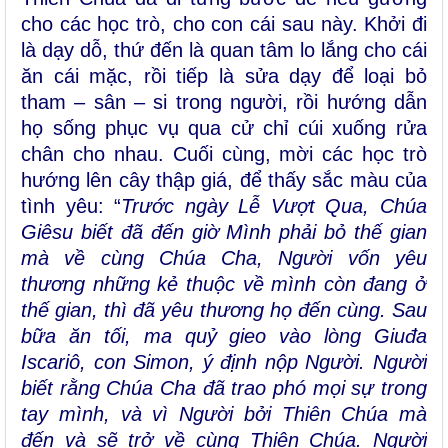
cho các học trò, cho con cái sau này. Khởi đi
là dạy dỗ, thứ đến là quan tâm lo lắng cho cái
ăn cái mặc, rồi tiếp là sửa dạy để loại bỏ
tham – sân – si trong người, rồi hướng dẫn
họ sống phục vụ qua cử chỉ cúi xuống rửa
chân cho nhau. Cuối cùng, mời các học trò
hướng lên cây thập giá, để thấy sắc màu của
tình yêu: “
Trước ngày Lễ Vượt Qua, Chúa
Giêsu biết đã đến giờ Mình phải bỏ thế gian
mà về cùng Chúa Cha, Người vốn yêu
thương những kẻ thuộc về mình còn đang ở
thế gian, thì đã yêu thương họ đến cùng. Sau
bữa ăn tối, ma quỷ gieo vào lòng Giuđa
Iscariô, con Simon, ý định nộp Người. Người
biết rằng Chúa Cha đã trao phó mọi sự trong
tay mình, và vì Người bởi Thiên Chúa mà
đến và sẽ trở về cùng Thiên Chúa. Người