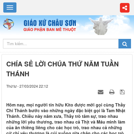
CHÍA SẺ LỜI CHÚA THỨ NĂM TUẦN
THÁNH
Thứ tư - 27/03/2024 22:12
Hôm nay, mọi người tín hữu Kito được mời gọi cùng Thầy
Chí Thánh bước vào những ngày đặc biệt gọi là Tam Nhật
Thánh. Chiều này năm xưa, Thầy trò tâm sự, trao nhau
những lời yêu thương, trao nhau cả Thịt và Máu mình làm
của ăn thiêng liêng cho các học trò, trao nhau cả những
cử chỉ yêu thương là cúi xuống rửa chân cho các học trò.