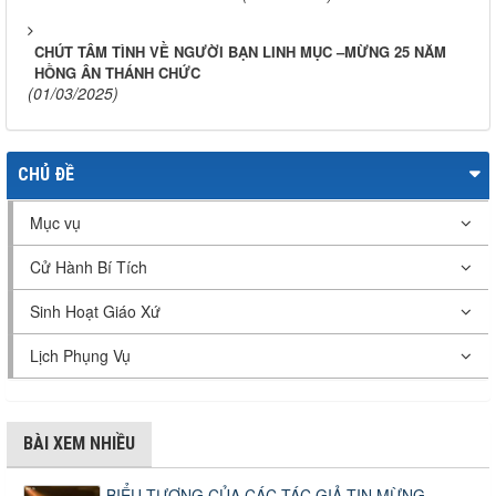
CHÚT TÂM TÌNH VỀ NGƯỜI BẠN LINH MỤC –MỪNG 25 NĂM
HỒNG ÂN THÁNH CHỨC
(01/03/2025)
CHỦ ĐỀ
Mục vụ
Cử Hành Bí Tích
Sinh Hoạt Giáo Xứ
Lịch Phụng Vụ
BÀI XEM NHIỀU
BIỂU TƯỢNG CỦA CÁC TÁC GIẢ TIN MỪNG