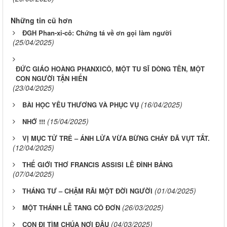
Những tin cũ hơn
ĐGH Phan-xi-cô: Chứng tá về ơn gọi làm người
(25/04/2025)
ĐỨC GIÁO HOÀNG PHANXICÔ, MỘT TU SĨ DÒNG TÊN, MỘT
CON NGƯỜI TẬN HIẾN
(23/04/2025)
(16/04/2025)
BÀI HỌC YÊU THƯƠNG VÀ PHỤC VỤ
(15/04/2025)
NHỚ !!!
VỊ MỤC TỬ TRẺ – ÁNH LỬA VỪA BỪNG CHÁY ĐÃ VỤT TẮT.
(12/04/2025)
THẾ GIỚI THƠ FRANCIS ASSISI LÊ ĐÌNH BẢNG
(07/04/2025)
(01/04/2025)
THÁNG TƯ – CHẬM RÃI MỘT ĐỜI NGƯỜI
(26/03/2025)
MỘT THÁNH LỄ TANG CÔ ĐƠN
(04/03/2025)
CON ĐI TÌM CHÚA NƠI ĐÂU