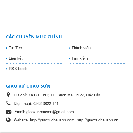
CÁC CHUYÊN MỤC CHÍNH
Tin Tức
Thành viên
Liên kết
Tìm kiếm
RSS-feeds
GIÁO XỨ CHÂU SƠN
Địa chỉ:
Xã Cư Êbur, TP. Buôn Ma Thuột, Đắk Lắk
Điện thoại:
0262 3822 141
Email:
giaoxuchauson@gmail.com
Website:
http://giaoxuchauson.com
http://giaoxuchauson.vn