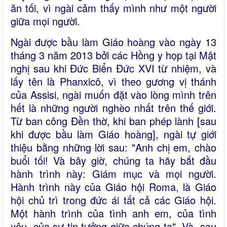
ăn tối, vì ngài cảm thấy mình như một người
giữa mọi người.
Ngài được bầu làm Giáo hoàng vào ngày 13
tháng 3 năm 2013 bởi các Hồng y họp tại Mật
nghị sau khi Đức Biển Đức XVI từ nhiệm, và
lấy tên là Phanxicô, vì theo gương vị thánh
của Assisi, ngài muốn đặt vào lòng mình trên
hết là những người nghèo nhất trên thế giới.
Từ ban công Đền thờ, khi ban phép lành [sau
khi được bầu làm Giáo hoàng], ngài tự giới
thiệu bằng những lời sau: "Anh chị em, chào
buổi tối! Và bây giờ, chúng ta hãy bắt đầu
hành trình này: Giám mục và mọi người.
Hành trình này của Giáo hội Roma, là Giáo
hội chủ trì trong đức ái tất cả các Giáo hội.
Một hành trình của tình anh em, của tình
yêu, của sự tin tưởng giữa chúng ta". Và, sau