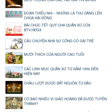
ĐOÀN THIẾU NHI – NHỮNG LÁ THƯ DÂNG LÊN
CHÚA HÀI ĐỒNG
BÀI CHÚC TẾT QUÝ CHA QUẢN XỨ CỦA
BTV.HĐGX
CÂU CHUYỆN NHÀ SƯ CÕNG CÔ GÁI TRẺ
MƯỜI THÍCH CỦA NGƯỜI CAO TUỔI
CÁC LINH MỤC QUẢN XỨ TỪ NĂM 1956 ĐẾN
HIỆN NAY
CHẦU LƯỢT ĐƯỢC BẮT NGUỒN TỪ ĐÂU
CÓ BAO NHIÊU VỊ GIÁO HOÀNG ĐÃ ĐƯỢC TUYÊN
THÁNH?