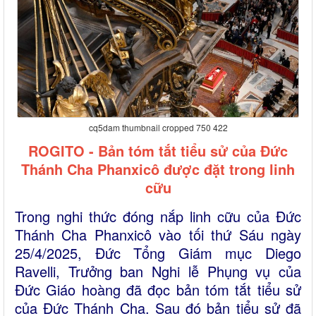
cq5dam thumbnail cropped 750 422
ROGITO - Bản tóm tắt tiểu sử của Đức
Thánh Cha Phanxicô được đặt trong linh
cữu
Trong nghi thức đóng nắp linh cữu của Đức
Thánh Cha Phanxicô vào tối thứ Sáu ngày
25/4/2025, Đức Tổng Giám mục Diego
Ravelli, Trưởng ban Nghi lễ Phụng vụ của
Đức Giáo hoàng đã đọc bản tóm tắt tiểu sử
của Đức Thánh Cha. Sau đó bản tiểu sử đã