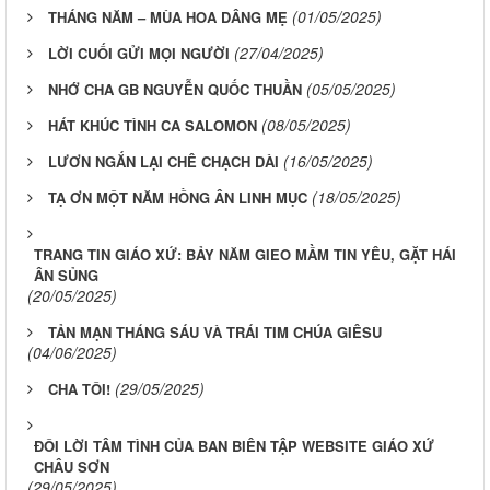
(01/05/2025)
THÁNG NĂM – MÙA HOA DÂNG MẸ
(27/04/2025)
LỜI CUỐI GỬI MỌI NGƯỜI
(05/05/2025)
NHỚ CHA GB NGUYỄN QUỐC THUẦN
(08/05/2025)
HÁT KHÚC TÌNH CA SALOMON
(16/05/2025)
LƯƠN NGẮN LẠI CHÊ CHẠCH DÀI
(18/05/2025)
TẠ ƠN MỘT NĂM HỒNG ÂN LINH MỤC
​​​​​​​TRANG TIN GIÁO XỨ: BẢY NĂM GIEO MẦM TIN YÊU, GẶT HÁI
ÂN SỦNG
(20/05/2025)
TẢN MẠN THÁNG SÁU VÀ TRÁI TIM CHÚA GIÊSU
(04/06/2025)
(29/05/2025)
CHA TÔI!
ĐÔI LỜI TÂM TÌNH CỦA BAN BIÊN TẬP WEBSITE GIÁO XỨ
CHÂU SƠN
(29/05/2025)