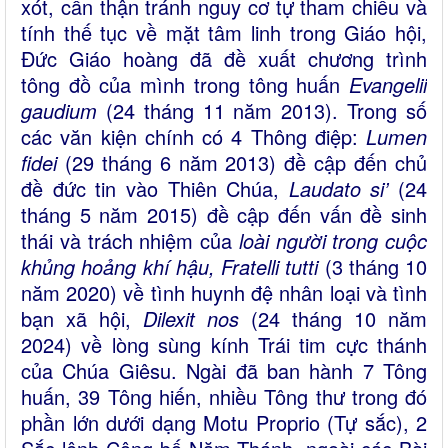
xót, cẩn thận tránh nguy cơ tự tham chiếu và
tính thế tục về mặt tâm linh trong Giáo hội,
Đức Giáo hoàng đã đề xuất chương trình
tông đồ của mình trong tông huấn
Evangelii
gaudium
(24 tháng 11 năm 2013). Trong số
các văn kiện chính có 4 Thông điệp:
Lumen
fidei
(29 tháng 6 năm 2013) đề cập đến chủ
đề đức tin vào Thiên Chúa,
Laudato si’
(24
tháng 5 năm 2015) đề cập đến vấn đề sinh
thái và trách nhiệm của
loài người trong cuộc
khủng hoảng khí hậu, Fratelli
tutti
(3 tháng 10
năm 2020) về tình huynh đệ nhân loại và tình
bạn xã hội,
Dilexit nos
(24 tháng 10 năm
2024) về lòng sùng kính Trái tim cực thánh
của Chúa Giêsu. Ngài đã ban hành 7 Tông
huấn, 39 Tông hiến, nhiều Tông thư trong đó
phần lớn dưới dạng Motu Proprio (Tự sắc), 2