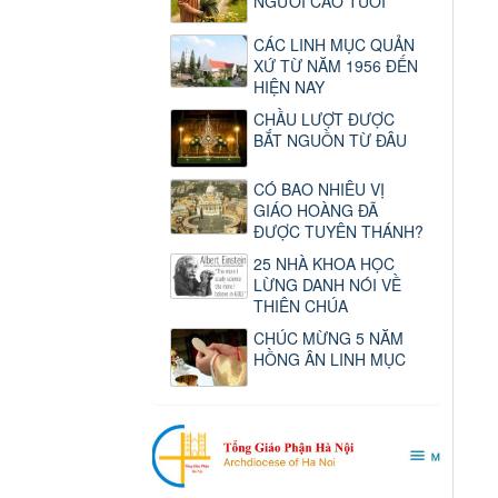
NGƯỜI CAO TUỔI
CÁC LINH MỤC QUẢN
XỨ TỪ NĂM 1956 ĐẾN
HIỆN NAY
CHẦU LƯỢT ĐƯỢC
BẮT NGUỒN TỪ ĐÂU
CÓ BAO NHIÊU VỊ
GIÁO HOÀNG ĐÃ
ĐƯỢC TUYÊN THÁNH?
25 NHÀ KHOA HỌC
LỪNG DANH NÓI VỀ
THIÊN CHÚA
CHÚC MỪNG 5 NĂM
HỒNG ÂN LINH MỤC