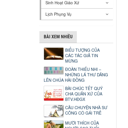
Sinh Hoạt Giáo Xứ
Lịch Phụng Vụ
BÀI XEM NHIỀU
BIỂU TƯỢNG CỦA
CÁC TÁC GIẢ TIN
MỪNG
ĐOÀN THIẾU NHI –
NHỮNG LÁ THƯ DÂNG
LÊN CHÚA HÀI ĐỒNG
BÀI CHÚC TẾT QUÝ
CHA QUẢN XỨ CỦA
BTV.HĐGX
CÂU CHUYỆN NHÀ SƯ
CÕNG CÔ GÁI TRẺ
MƯỜI THÍCH CỦA