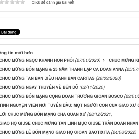
Click để đánh giá bài viết
ng tin mới hơn
(27/01/2020)
CHÚC MỪNG NGỌC KHÁNH HÔN PHỐI
CHÚC MỪNG KI
(25/07
CHÚC MỪNG BỔN MẠNG & 25 NĂM THÀNH LẬP CA ĐOÀN ANNA
(28/09/2020)
CHÚC MỪNG TÂN BAN ĐIỀU HÀNH BAN CARITAS
(02/11/2020)
CHÚC MỪNG NGÀY THUYỀN VỀ BẾN ĐỖ
(29/01/
CHÚC MỪNG BỔN MẠNG CỘNG ĐOÀN TRƯỞNG GIOAN BOSCO
TÌNH NGUYỆN VIÊN NƠI TUYẾN ĐẦU: MỘT NGƯỜI CON CỦA GIÁO XỨ 
(28/12/2021)
LỜI CHÚC MỪNG BỔN MẠNG CHA QUẢN XỨ
GIÁO HỌ GIUSE CHÚC MỪNG TÂN LINH MỤC GIUSE TRẦN ĐOÀN NHÂN
(24/06/2022)
CHÚC MỪNG LỄ BỔN MẠNG GIÁO HỌ GIOAN BAOTIXITA