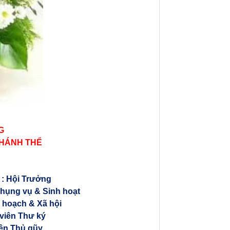
G
THÁNH THỂ
: Hội Trưởng
Phụng vụ & Sinh hoạt
 hoạch & Xã hội
 viên Thư ký
iên Thủ qũy