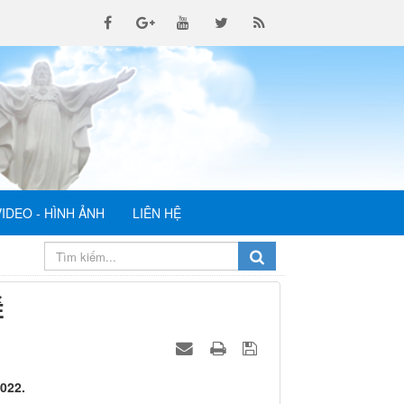
VIDEO - HÌNH ẢNH
LIÊN HỆ
Ể
022.