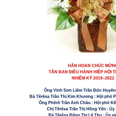
HÂN HOAN CHÚC MỪN
TÂN BAN ĐIỀU HÀNH HIỆP HỘI 
NHIỆM KỲ 2019–2022
Ông Vinh Sơn Liêm Trần Đức Huyên 
Bà Têrêsa Trần Thị Kim Khương : Hội phó 
Ông Phêrô Trần Anh Châu : Hội phó Kế
Chị Têrêsa Trần Thị Hồng Yến : Ủy
Bà Têrêsa Đặng Thị Lệ Thu : Ủy v