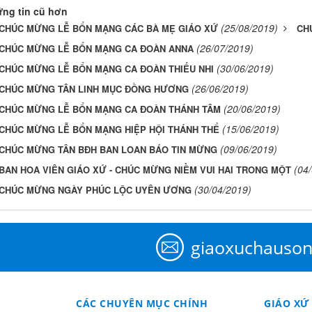
ng tin cũ hơn
(25/08/2019)
CHÚC MỪNG LỄ BỔN MẠNG CÁC BÀ MẸ GIÁO XỨ
CH
(26/07/2019)
CHÚC MỪNG LỄ BỔN MẠNG CA ĐOÀN ANNA
(30/06/2019)
CHÚC MỪNG LỄ BỔN MẠNG CA ĐOÀN THIẾU NHI
(26/06/2019)
CHÚC MỪNG TÂN LINH MỤC ĐỒNG HƯƠNG
(20/06/2019)
CHÚC MỪNG LỄ BỔN MẠNG CA ĐOÀN THÁNH TÂM
(15/06/2019)
CHÚC MỪNG LỄ BỔN MẠNG HIỆP HỘI THÁNH THỂ
(09/06/2019)
CHÚC MỪNG TÂN BĐH BAN LOAN BÁO TIN MỪNG
(04
BAN HOA VIÊN GIÁO XỨ - CHÚC MỪNG NIỀM VUI HAI TRONG MỘT
(30/04/2019)
CHÚC MỪNG NGÀY PHÚC LỘC UYÊN ƯƠNG
giaoxuchauso
CÁC CHUYÊN MỤC CHÍNH
GIÁO XỨ