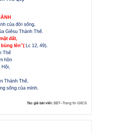
HÀNH
ỉnh của đời sống,
húa Giêsu Thánh Thể.
mặt đất,
 bùng lên”(
Lc 12, 49).
h Thể
âm hồn
 Hội,
ến Thánh Thể,
ờng sống của mình.
Tác giả bài viết:
BBT–Trang tin GXCS