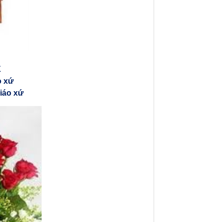
X
o xứ
iáo xứ