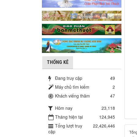
THỐNG KÊ
Đang truy cập
49
Máy chủ tìm kiếm
2
Khách viếng thăm
47
Hôm nay
23,118
Tháng hiện tại
124,945
Tổng lượt truy
22,426,446
cập
Tổng