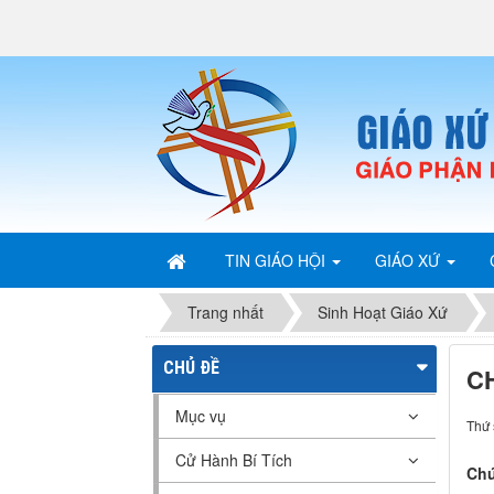
TIN GIÁO HỘI
GIÁO XỨ
Trang nhất
Sinh Hoạt Giáo Xứ
CHỦ ĐỀ
C
Mục vụ
Thứ 
Cử Hành Bí Tích
Chú