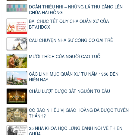
ĐOÀN THIẾU NHI – NHỮNG LÁ THƯ DÂNG LÊN
CHÚA HÀI ĐỒNG
BÀI CHÚC TẾT QUÝ CHA QUẢN XỨ CỦA
BTV.HĐGX
CÂU CHUYỆN NHÀ SƯ CÕNG CÔ GÁI TRẺ
MƯỜI THÍCH CỦA NGƯỜI CAO TUỔI
CÁC LINH MỤC QUẢN XỨ TỪ NĂM 1956 ĐẾN
HIỆN NAY
CHẦU LƯỢT ĐƯỢC BẮT NGUỒN TỪ ĐÂU
CÓ BAO NHIÊU VỊ GIÁO HOÀNG ĐÃ ĐƯỢC TUYÊN
THÁNH?
25 NHÀ KHOA HỌC LỪNG DANH NÓI VỀ THIÊN
CHÚA