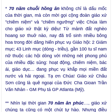
*
70 năm chuỗi hồng ân
không chỉ là dấu mốc
của thời gian, mà còn mời gọi cộng đoàn giáo xứ
"chiêm niệm" và "chiêm ngưỡng" việc Chúa làm
cho giáo xứ thật kỳ diệu! Từ mảnh đất nghèo
hoang sơ thuở nào, nay đã trổ sinh nhiều bông
hoa trong đời dâng hiến phục vụ Giáo hội: 2 Giám
mục; 43 Linh mục (dòng - triều), gần 100 tu sĩ nam
nữ thuộc các hội dòng với những nét phong phú
của nhiều đặc sủng: hoạt động, chiêm niệm, bác
ái, giáo dục… đang phục vụ khắp mọi miền đất
nước và hải ngoại. Tạ ơn Chúa! Giáo xứ Châu
Sơn cũng là quê ngoại của Đức Cha Gioan Trần
Văn Nhàn - GM Phụ tá GP Atlanta (Mỹ).
** Nhìn lại thời gian
70 năm ân phúc
…, giáo xứ
chúng ta cũng có một chút tự hào. Nhưng điều