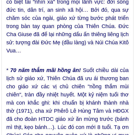
có biệt tài "nhìn xa" trong mọi lãnh vực: đời sống
đức tin, dân trí, an sinh xã hội… Bởi đó, qua sự
chăm sóc của ngài, giáo xứ từng bước phát triển
trong bàn tay quan phòng của Thiên Chúa. Đức
Cha Giuse đã để lại những dấu ấn thiêng liêng lịch
sử: tượng đài Đức Mẹ (đầu làng) và Núi Chúa Kitô
Vua…
*
70 năm thắm mãi hồng ân!
Suốt chiều dài của
lịch sử giáo xứ, Thiên Chúa đã ưu ái thương ban
cho giáo xứ các vị chủ chiên "nồng thắm mùi
chiên", tràn đầy nhiệt huyết. Một kỷ niệm tuổi thơ
mà con khắc ghi: khi chuẩn bị khánh thành nhà
thờ (1971), cha xứ Phêrô Lê Hùng Tâm và HĐGX
đã cho đoàn HTDC giáo xứ ăn mừng trước (bánh
mì thịt, kẹo bánh…). Lúc đó con mới 8 tuổi. Tạ ơn