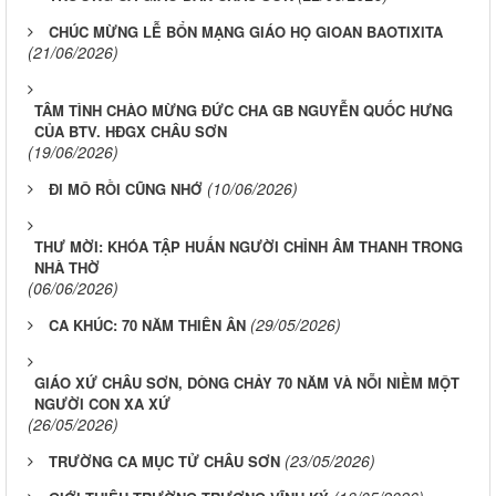
CHÚC MỪNG LỄ BỔN MẠNG GIÁO HỌ GIOAN BAOTIXITA
(21/06/2026)
TÂM TÌNH CHÀO MỪNG ĐỨC CHA GB NGUYỄN QUỐC HƯNG
CỦA BTV. HĐGX CHÂU SƠN
(19/06/2026)
(10/06/2026)
ĐI MÔ RỒI CŨNG NHỚ
THƯ MỜI: KHÓA TẬP HUẤN NGƯỜI CHỈNH ÂM THANH TRONG
NHÀ THỜ
(06/06/2026)
(29/05/2026)
CA KHÚC: 70 NĂM THIÊN ÂN
GIÁO XỨ CHÂU SƠN, DÒNG CHẢY 70 NĂM VÀ NỖI NIỀM MỘT
NGƯỜI CON XA XỨ
(26/05/2026)
(23/05/2026)
TRƯỜNG CA MỤC TỬ CHÂU SƠN