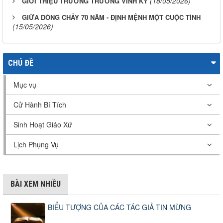
(18/05/2026)
GIỚI THIỆU TRƯỜNG TRƯƠNG VĨNH KÝ
GIỮA DÒNG CHẢY 70 NĂM - ĐỊNH MỆNH MỘT CUỘC TÌNH
(15/05/2026)
CHỦ ĐỀ
Mục vụ
Cử Hành Bí Tích
Sinh Hoạt Giáo Xứ
Lịch Phụng Vụ
BÀI XEM NHIỀU
BIỂU TƯỢNG CỦA CÁC TÁC GIẢ TIN MỪNG