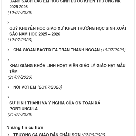
DANH SÁCH CÁC EM HỌC SINH ĐƯỢC KHEN THƯỞNG NK
2025-2026
(10/07/2026)
QUỸ KHUYẾN HỌC GIÁO XỨ KHEN THƯỞNG HỌC SINH XUẤT
SẮC NĂM HỌC 2025 – 2026
(12/07/2026)
(16/07/2026)
CHA GIOAN BAOTIXITA TRẦN THANH NGOẠN
KHAI GIẢNG KHÓA LINH HOẠT VIÊN GIÁO LÝ GIÁO HẠT MẪU
TÂM
(21/07/2026)
(26/07/2026)
NÓI VỚI EM
SỰ HÌNH THÀNH VÀ Ý NGHĨA CỦA ƠN TOÀN XÁ
PORTIUNCULA
(31/07/2026)
Những tin cũ hơn
(22/06/2026)
TRƯỜNG CA GIÁO DÂN CHÂU SƠN