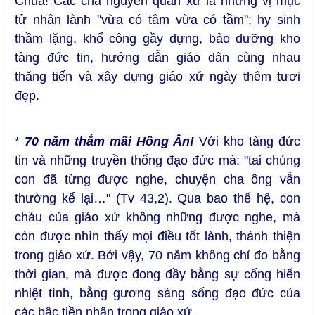
Chúa! Các cha nguyên quản xứ là những vị mục
tử nhân lành "vừa có tâm vừa có tầm"; hy sinh
thầm lặng, khổ công gầy dựng, bảo dưỡng kho
tàng đức tin, hướng dẫn giáo dân cùng nhau
thăng tiến và xây dựng giáo xứ ngày thêm tươi
đẹp.
*
70 năm thắm mãi Hồng Ân!
Với kho tàng đức
tin và những truyền thống đạo đức mà: "tai chúng
con đã từng được nghe, chuyện cha ông vẫn
thường kể lại…" (Tv 43,2). Qua bao thế hệ, con
cháu của giáo xứ không những được nghe, mà
còn được nhìn thấy mọi điều tốt lành, thánh thiện
trong giáo xứ. Bởi vậy, 70 năm không chỉ đo bằng
thời gian, mà được đong đầy bằng sự cống hiến
nhiệt tình, bằng gương sáng sống đạo đức của
các bậc tiền nhân trong giáo xứ.