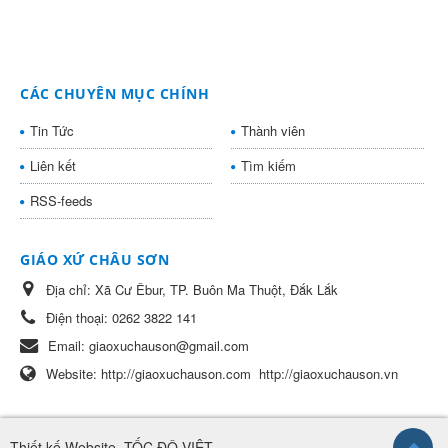
CÁC CHUYÊN MỤC CHÍNH
Tin Tức
Thành viên
Liên kết
Tìm kiếm
RSS-feeds
GIÁO XỨ CHÂU SƠN
Địa chỉ:
Xã Cư Êbur, TP. Buôn Ma Thuột, Đắk Lắk
Điện thoại:
0262 3822 141
Email:
giaoxuchauson@gmail.com
Website:
http://giaoxuchauson.com
http://giaoxuchauson.vn
Thiết kế Website
:
TỐC ĐỘ VIỆT